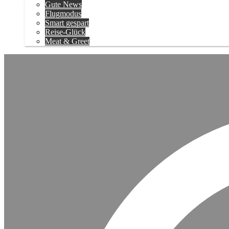
Gute News
Flugmodus
Smart gespart
Reise-Glück
Meat & Greet