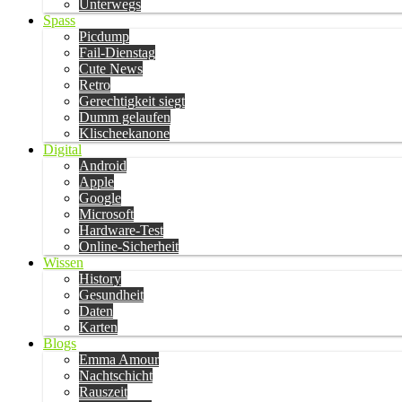
Unterwegs
Spass
Picdump
Fail-Dienstag
Cute News
Retro
Gerechtigkeit siegt
Dumm gelaufen
Klischeekanone
Digital
Android
Apple
Google
Microsoft
Hardware-Test
Online-Sicherheit
Wissen
History
Gesundheit
Daten
Karten
Blogs
Emma Amour
Nachtschicht
Rauszeit