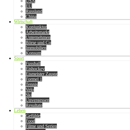
USA
EU
Russland
China
Wirtschaft
Konjunktur
Arbeitsmarkt
Unternehmen
Börse und Co
Immobilien
Konsum
Sport
Fussball
Eishockey
Eismeister Zaugg
Formel 1
Tennis
Velo
Ski
Unvergessen
Resultate
Leben
Gefühle
Food
Filme und Serien