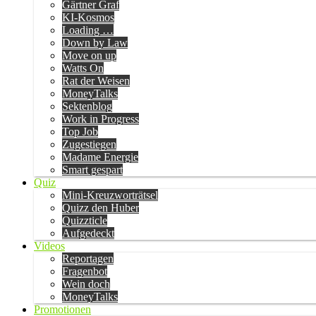
Gärtner Graf
KI-Kosmos
Loading …
Down by Law
Move on up
Watts On
Rat der Weisen
MoneyTalks
Sektenblog
Work in Progress
Top Job
Zugestiegen
Madame Energie
Smart gespart
Quiz
Mini-Kreuzworträtsel
Quizz den Huber
Quizzticle
Aufgedeckt
Videos
Reportagen
Fragenbot
Wein doch
MoneyTalks
Promotionen