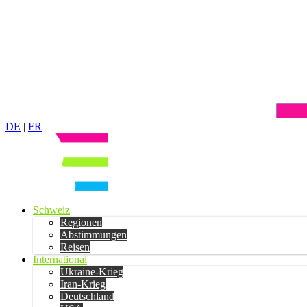
DE
|
FR
Schweiz
Regionen
Abstimmungen
Reisen
International
Ukraine-Krieg
Iran-Krieg
Deutschland