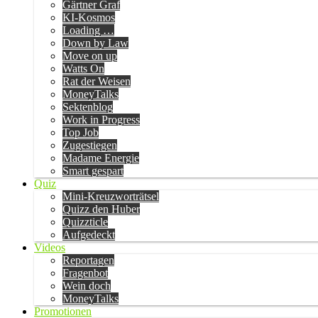
Gärtner Graf
KI-Kosmos
Loading …
Down by Law
Move on up
Watts On
Rat der Weisen
MoneyTalks
Sektenblog
Work in Progress
Top Job
Zugestiegen
Madame Energie
Smart gespart
Quiz
Mini-Kreuzworträtsel
Quizz den Huber
Quizzticle
Aufgedeckt
Videos
Reportagen
Fragenbot
Wein doch
MoneyTalks
Promotionen