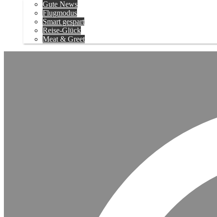
Gute News
Flugmodus
Smart gespart
Reise-Glück
Meat & Greet