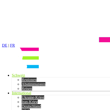
DE
|
FR
Schweiz
Regionen
Abstimmungen
Reisen
International
Ukraine-Krieg
Iran-Krieg
Deutschland