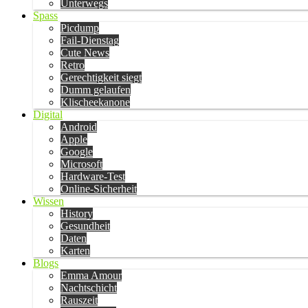
Unterwegs
Spass
Picdump
Fail-Dienstag
Cute News
Retro
Gerechtigkeit siegt
Dumm gelaufen
Klischeekanone
Digital
Android
Apple
Google
Microsoft
Hardware-Test
Online-Sicherheit
Wissen
History
Gesundheit
Daten
Karten
Blogs
Emma Amour
Nachtschicht
Rauszeit