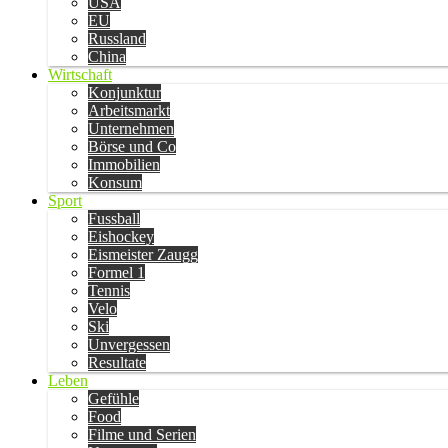
USA
EU
Russland
China
Wirtschaft
Konjunktur
Arbeitsmarkt
Unternehmen
Börse und Co
Immobilien
Konsum
Sport
Fussball
Eishockey
Eismeister Zaugg
Formel 1
Tennis
Velo
Ski
Unvergessen
Resultate
Leben
Gefühle
Food
Filme und Serien