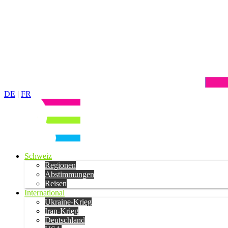
DE
|
FR
Schweiz
Regionen
Abstimmungen
Reisen
International
Ukraine-Krieg
Iran-Krieg
Deutschland