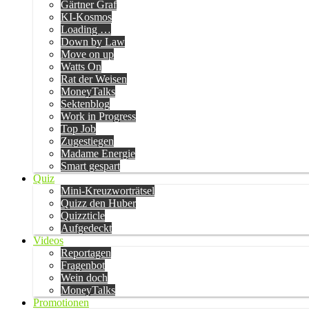
Gärtner Graf
KI-Kosmos
Loading …
Down by Law
Move on up
Watts On
Rat der Weisen
MoneyTalks
Sektenblog
Work in Progress
Top Job
Zugestiegen
Madame Energie
Smart gespart
Quiz
Mini-Kreuzworträtsel
Quizz den Huber
Quizzticle
Aufgedeckt
Videos
Reportagen
Fragenbot
Wein doch
MoneyTalks
Promotionen