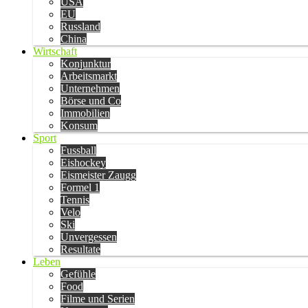
USA
EU
Russland
China
Wirtschaft
Konjunktur
Arbeitsmarkt
Unternehmen
Börse und Co
Immobilien
Konsum
Sport
Fussball
Eishockey
Eismeister Zaugg
Formel 1
Tennis
Velo
Ski
Unvergessen
Resultate
Leben
Gefühle
Food
Filme und Serien