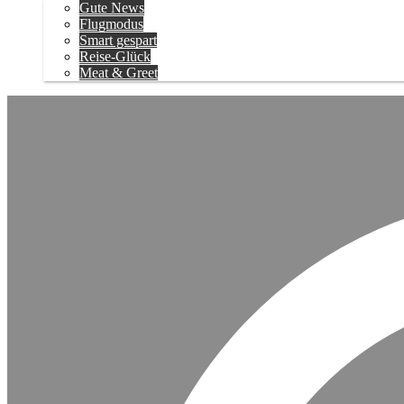
Gute News
Flugmodus
Smart gespart
Reise-Glück
Meat & Greet