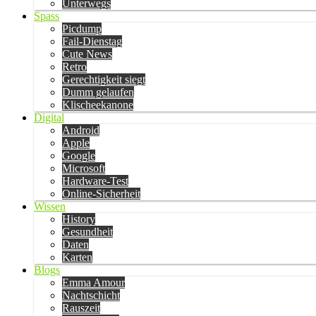
Unterwegs
Spass
Picdump
Fail-Dienstag
Cute News
Retro
Gerechtigkeit siegt
Dumm gelaufen
Klischeekanone
Digital
Android
Apple
Google
Microsoft
Hardware-Test
Online-Sicherheit
Wissen
History
Gesundheit
Daten
Karten
Blogs
Emma Amour
Nachtschicht
Rauszeit