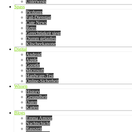
Unterwegs
Spass
Picdump
Fail-Dienstag
Cute News
Retro
Gerechtigkeit siegt
Dumm gelaufen
Klischeekanone
Digital
Android
Apple
Google
Microsoft
Hardware-Test
Online-Sicherheit
Wissen
History
Gesundheit
Daten
Karten
Blogs
Emma Amour
Nachtschicht
Rauszeit