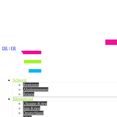
DE
|
FR
Schweiz
Regionen
Abstimmungen
Reisen
International
Ukraine-Krieg
Iran-Krieg
Deutschland