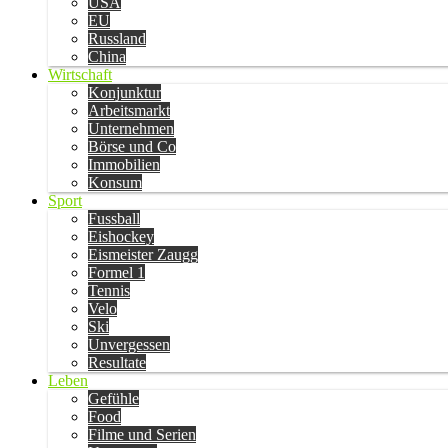
USA
EU
Russland
China
Wirtschaft
Konjunktur
Arbeitsmarkt
Unternehmen
Börse und Co
Immobilien
Konsum
Sport
Fussball
Eishockey
Eismeister Zaugg
Formel 1
Tennis
Velo
Ski
Unvergessen
Resultate
Leben
Gefühle
Food
Filme und Serien