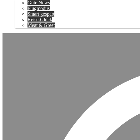
Gute News
Flugmodus
Smart gespart
Reise-Glück
Meat & Greet