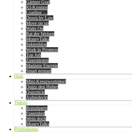
Gärtner Graf
KI-Kosmos
Loading …
Down by Law
Move on up
Watts On
Rat der Weisen
MoneyTalks
Sektenblog
Work in Progress
Top Job
Zugestiegen
Madame Energie
Smart gespart
Quiz
Mini-Kreuzworträtsel
Quizz den Huber
Quizzticle
Aufgedeckt
Videos
Reportagen
Fragenbot
Wein doch
MoneyTalks
Promotionen