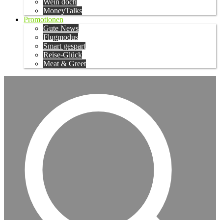
Wein doch
MoneyTalks
Promotionen
Gute News
Flugmodus
Smart gespart
Reise-Glück
Meat & Greet