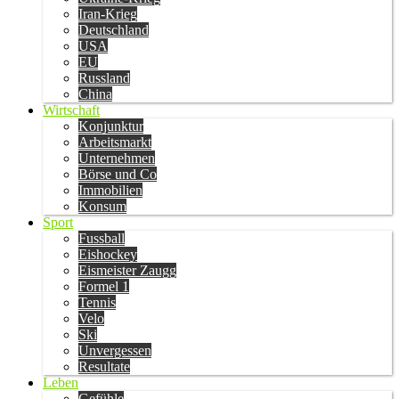
Iran-Krieg
Deutschland
USA
EU
Russland
China
Wirtschaft
Konjunktur
Arbeitsmarkt
Unternehmen
Börse und Co
Immobilien
Konsum
Sport
Fussball
Eishockey
Eismeister Zaugg
Formel 1
Tennis
Velo
Ski
Unvergessen
Resultate
Leben
Gefühle