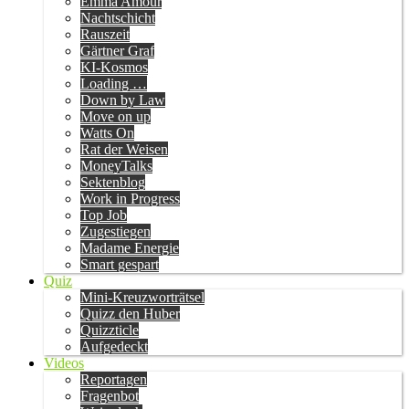
Emma Amour
Nachtschicht
Rauszeit
Gärtner Graf
KI-Kosmos
Loading …
Down by Law
Move on up
Watts On
Rat der Weisen
MoneyTalks
Sektenblog
Work in Progress
Top Job
Zugestiegen
Madame Energie
Smart gespart
Quiz
Mini-Kreuzworträtsel
Quizz den Huber
Quizzticle
Aufgedeckt
Videos
Reportagen
Fragenbot