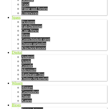
Food
Filme und Serien
Unterwegs
Spass
Picdump
Fail-Dienstag
Cute News
Retro
Gerechtigkeit siegt
Dumm gelaufen
Klischeekanone
Digital
Android
Apple
Google
Microsoft
Hardware-Test
Online-Sicherheit
Wissen
History
Gesundheit
Daten
Karten
Blogs