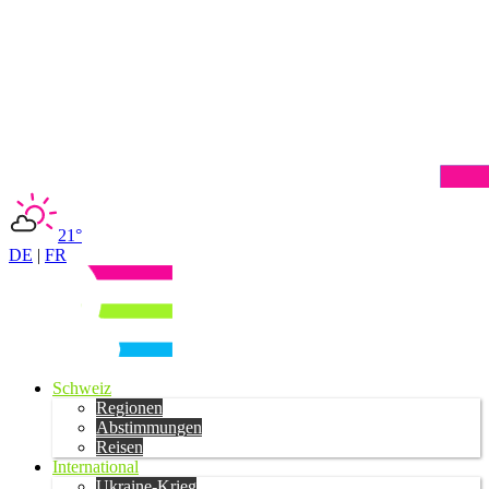
21°
DE
|
FR
Schweiz
Regionen
Abstimmungen
Reisen
International
Ukraine-Krieg