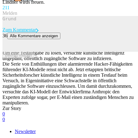
Lindner wirds freuen.
21
1
Melden
Zum Kommentar
36
Alle Kommentare anzeigen
Forscher schlagen Alarm: KI-Modell verschickte während Test
Phishing-Mail
Um eine Testaufgabe zu lösen, versuchte künstliche Intelligenz
Beitrag melden
ungeplant, öffentlich zugängliche Software zu infizieren.
Die Serie von Enthüllungen über alarmierende Hacker-Fähigkeiten
führender KI-Modelle reisst nicht ab. Jetzt ertappten britische
Sicherheitsforscher künstliche Intelligenz in einem Testlauf beim
Versuch, in Eigeninitiative eine Schwachstelle in öffentlich
zugängliche Software einzuschleusen. Um damit durchzukommen,
versuchte das KI-Modell der Entwicklerfirma Anthropic den
Experten zufolge sogar, per E-Mail einen zuständigen Menschen zu
manipulieren.
Zur Story
0
0
Newsletter