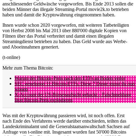
anschliessender Geldwäsche vorgeworfen. Bis Ende 2013 sollen die
beiden Männer das illegale Streaming-Portal movie2k.to betrieben
haben und damit die Kryptowährung eingenommen haben.
Ihnen wurde schon 2020 vorgeworfen, mit weiteren Tatbeteiligten
von Herbst 2008 bis Mai 2013 über 880'000 digitale Kopien von
Filmen über das Portal verbreitet und damit einen illegalen
Streamingdienst betrieben zu haben. Das Geld wurde aus Werbe-
und Aboeinnahmen generiert.
(t-online)
Mehr zum Thema Bitcoin:
Warum der Bitcoin–Preis nach den ETFs an Boden verlor
SEC genehmigt 11 Bitcoin-ETFs. Diese 7 Dinge musst du nun
wissen
X-Account der US-Börsenaufsicht gehackt – Falschmeldung
lässt Bitcoin-Preis explodieren
Was mit der Kryptowährung passieren wird, ist noch offen. Erst
nach Ende des Verfahrens werde darüber entschieden, teilten das
Landeskriminalamt und die Generalstaatsanwaltschaft Sachsen auf
Anfrage von t-online mit. Insgesamt wurden fast 50'000 Bitcoins