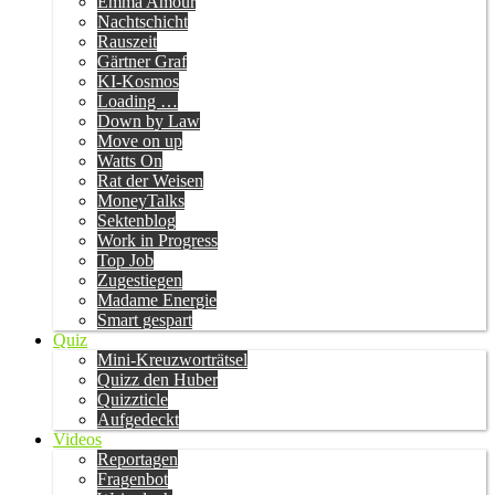
Emma Amour
Nachtschicht
Rauszeit
Gärtner Graf
KI-Kosmos
Loading …
Down by Law
Move on up
Watts On
Rat der Weisen
MoneyTalks
Sektenblog
Work in Progress
Top Job
Zugestiegen
Madame Energie
Smart gespart
Quiz
Mini-Kreuzworträtsel
Quizz den Huber
Quizzticle
Aufgedeckt
Videos
Reportagen
Fragenbot