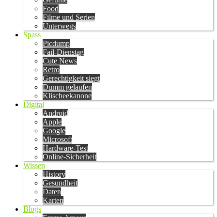
Food
Filme und Serien
Unterwegs
Spass
Picdump
Fail-Dienstag
Cute News
Retro
Gerechtigkeit siegt
Dumm gelaufen
Klischeekanone
Digital
Android
Apple
Google
Microsoft
Hardware-Test
Online-Sicherheit
Wissen
History
Gesundheit
Daten
Karten
Blogs