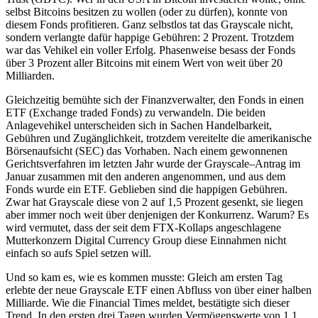
selbst Bitcoins besitzen zu wollen (oder zu dürfen), konnte von
diesem Fonds profitieren. Ganz selbstlos tat das Grayscale nicht,
sondern verlangte dafür happige Gebühren: 2 Prozent. Trotzdem
war das Vehikel ein voller Erfolg. Phasenweise besass der Fonds
über 3 Prozent aller Bitcoins mit einem Wert von weit über 20
Milliarden.
Gleichzeitig bemühte sich der Finanzverwalter, den Fonds in einen
ETF (Exchange traded Fonds) zu verwandeln. Die beiden
Anlagevehikel unterscheiden sich in Sachen Handelbarkeit,
Gebühren und Zugänglichkeit, trotzdem vereitelte die amerikanische
Börsenaufsicht (SEC) das Vorhaben. Nach einem gewonnenen
Gerichtsverfahren im letzten Jahr wurde der Grayscale–Antrag im
Januar zusammen mit den anderen angenommen, und aus dem
Fonds wurde ein ETF. Geblieben sind die happigen Gebühren.
Zwar hat Grayscale diese von 2 auf 1,5 Prozent gesenkt, sie liegen
aber immer noch weit über denjenigen der Konkurrenz. Warum? Es
wird vermutet, dass der seit dem FTX-Kollaps angeschlagene
Mutterkonzern Digital Currency Group diese Einnahmen nicht
einfach so aufs Spiel setzen will.
Und so kam es, wie es kommen musste: Gleich am ersten Tag
erlebte der neue Grayscale ETF einen Abfluss von über einer halben
Milliarde. Wie die Financial Times meldet, bestätigte sich dieser
Trend. In den ersten drei Tagen wurden Vermögenswerte von 1,1