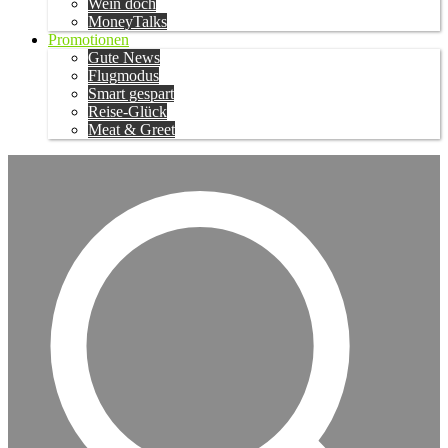
Wein doch
MoneyTalks
Promotionen
Gute News
Flugmodus
Smart gespart
Reise-Glück
Meat & Greet