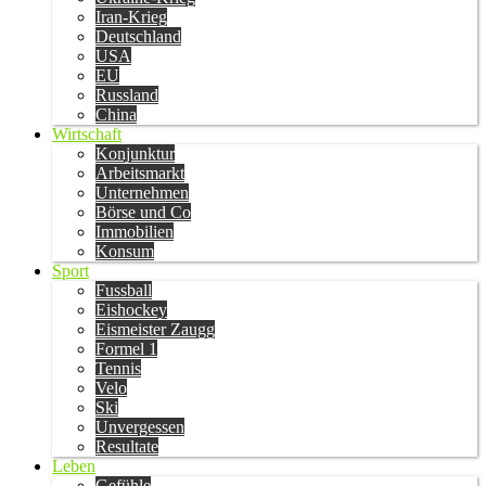
Iran-Krieg
Deutschland
USA
EU
Russland
China
Wirtschaft
Konjunktur
Arbeitsmarkt
Unternehmen
Börse und Co
Immobilien
Konsum
Sport
Fussball
Eishockey
Eismeister Zaugg
Formel 1
Tennis
Velo
Ski
Unvergessen
Resultate
Leben
Gefühle