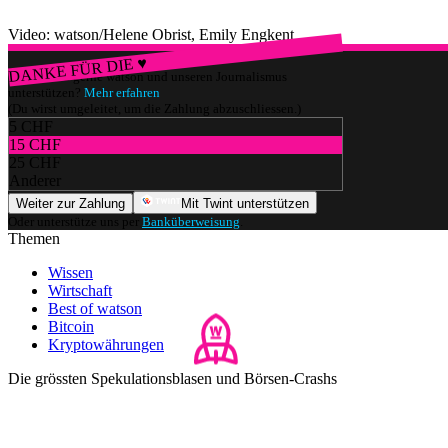
Video: watson/Helene Obrist, Emily Engkent
DANKE FÜR DIE ♥
Würdest du gerne watson und unseren Journalismus
unterstützen?
Mehr erfahren
(Du wirst umgeleitet, um die Zahlung abzuschliessen.)
5 CHF
15 CHF
25 CHF
Anderer
Weiter zur Zahlung
Mit Twint unterstützen
Oder unterstütze uns per
Banküberweisung
.
Themen
Wissen
Wirtschaft
Best of watson
Bitcoin
Kryptowährungen
Die grössten Spekulationsblasen und Börsen-Crashs