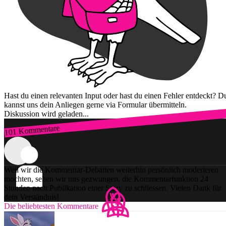
Hast du einen relevanten Input oder hast du einen Fehler entdeckt? D
kannst uns dein Anliegen gerne via Formular übermitteln.
Diskussion wird geladen...
101 Kommentare
Zum Login
Weil wir die Kommentar-Debatten weiterhin persönlich moderieren
möchten, sehen wir uns gezwungen, die Kommentarfunktion 24
Stunden nach Publikation einer Story zu schliessen. Vielen Dank für
dein Verständnis!
Die beliebtesten Kommentare