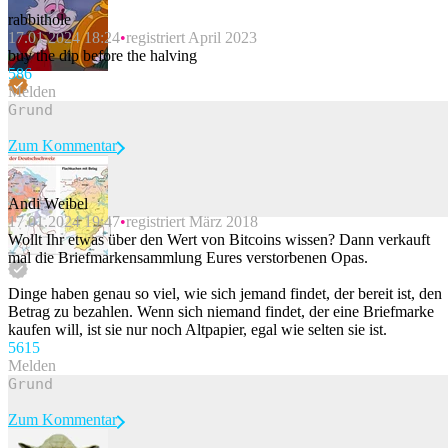
rabbithole
17.01.2024 18:24
registriert April 2023
buy the dip before the halving
58
6
Melden
Zum Kommentar
Andi Weibel
17.01.2024 19:47
registriert März 2018
Beitrag melden
Wollt Ihr etwas über den Wert von Bitcoins wissen? Dann verkauft
mal die Briefmarkensammlung Eures verstorbenen Opas.
Dinge haben genau so viel, wie sich jemand findet, der bereit ist, den
Betrag zu bezahlen. Wenn sich niemand findet, der eine Briefmarke
kaufen will, ist sie nur noch Altpapier, egal wie selten sie ist.
56
15
Melden
Zum Kommentar