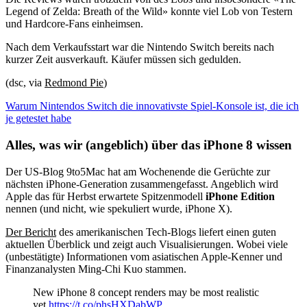
Legend of Zelda: Breath of the Wild» konnte viel Lob von Testern
und Hardcore-Fans einheimsen.
Nach dem Verkaufsstart war die Nintendo Switch bereits nach
kurzer Zeit ausverkauft. Käufer müssen sich gedulden.
(dsc, via
Redmond Pie
)
Warum Nintendos Switch die innovativste Spiel-Konsole ist, die ich
je getestet habe
Alles, was wir (angeblich) über das iPhone 8 wissen
Der US-Blog 9to5Mac hat am Wochenende die Gerüchte zur
nächsten iPhone-Generation zusammengefasst. Angeblich wird
Apple das für Herbst erwartete Spitzenmodell
iPhone Edition
nennen (und nicht, wie spekuliert wurde, iPhone X).
Der Bericht
des amerikanischen Tech-Blogs liefert einen guten
aktuellen Überblick und zeigt auch Visualisierungen. Wobei viele
(unbestätigte) Informationen vom asiatischen Apple-Kenner und
Finanzanalysten Ming-Chi Kuo stammen.
New iPhone 8 concept renders may be most realistic
yet
https://t.co/phsHXDabWP