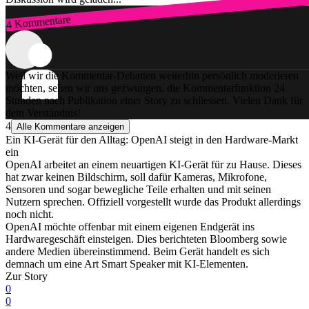
4 Kommentare
Zum Login
Weil wir die Kommentar-Debatten weiterhin persönlich moderieren
möchten, sehen wir uns gezwungen, die Kommentarfunktion 24
Stunden nach Publikation einer Story zu schliessen. Vielen Dank für
dein Verständnis!
4
Alle Kommentare anzeigen
Ein KI-Gerät für den Alltag: OpenAI steigt in den Hardware-Markt
ein
OpenAI arbeitet an einem neuartigen KI-Gerät für zu Hause. Dieses
hat zwar keinen Bildschirm, soll dafür Kameras, Mikrofone,
Sensoren und sogar bewegliche Teile erhalten und mit seinen
Nutzern sprechen. Offiziell vorgestellt wurde das Produkt allerdings
noch nicht.
OpenAI möchte offenbar mit einem eigenen Endgerät ins
Hardwaregeschäft einsteigen. Dies berichteten Bloomberg sowie
andere Medien übereinstimmend. Beim Gerät handelt es sich
demnach um eine Art Smart Speaker mit KI-Elementen.
Zur Story
0
0