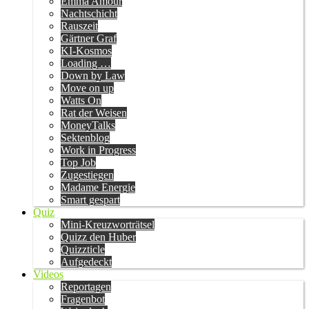
Emma Amour
Nachtschicht
Rauszeit
Gärtner Graf
KI-Kosmos
Loading …
Down by Law
Move on up
Watts On
Rat der Weisen
MoneyTalks
Sektenblog
Work in Progress
Top Job
Zugestiegen
Madame Energie
Smart gespart
Quiz
Mini-Kreuzworträtsel
Quizz den Huber
Quizzticle
Aufgedeckt
Videos
Reportagen
Fragenbot