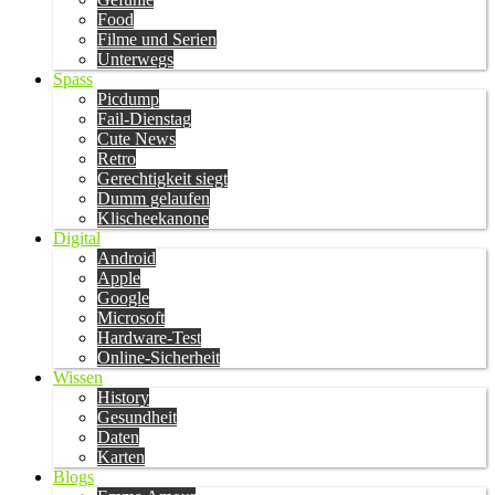
Food
Filme und Serien
Unterwegs
Spass
Picdump
Fail-Dienstag
Cute News
Retro
Gerechtigkeit siegt
Dumm gelaufen
Klischeekanone
Digital
Android
Apple
Google
Microsoft
Hardware-Test
Online-Sicherheit
Wissen
History
Gesundheit
Daten
Karten
Blogs