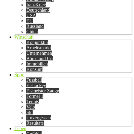
Iran-Krieg
Deutschland
USA
EU
Russland
China
Wirtschaft
Konjunktur
Arbeitsmarkt
Unternehmen
Börse und Co
Immobilien
Konsum
Sport
Fussball
Eishockey
Eismeister Zaugg
Formel 1
Tennis
Velo
Ski
Unvergessen
Resultate
Leben
Gefühle