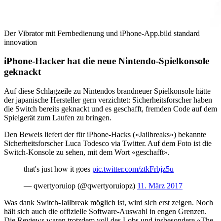
Der Vibrator mit Fernbedienung und iPhone-App.
bild standard
innovation
iPhone-Hacker hat die neue Nintendo-Spielkonsole
geknackt
Auf diese Schlagzeile zu Nintendos brandneuer Spielkonsole hätte
der japanische Hersteller gern verzichtet: Sicherheitsforscher haben
die Switch bereits geknackt und es geschafft, fremden Code auf dem
Spielgerät zum Laufen zu bringen.
Den Beweis liefert der für iPhone-Hacks («Jailbreaks») bekannte
Sicherheitsforscher Luca Todesco via Twitter. Auf dem Foto ist die
Switch-Konsole zu sehen, mit dem Wort «geschafft».
that's just how it goes
pic.twitter.com/ztkFrbjz5u
— qwertyoruiop (@qwertyoruiopz)
11. März 2017
Was dank Switch-Jailbreak möglich ist, wird sich erst zeigen. Noch
hält sich auch die offizielle Software-Auswahl in engen Grenzen.
Die Reviews waren trotzdem voll des Lobs und insbesondere «The