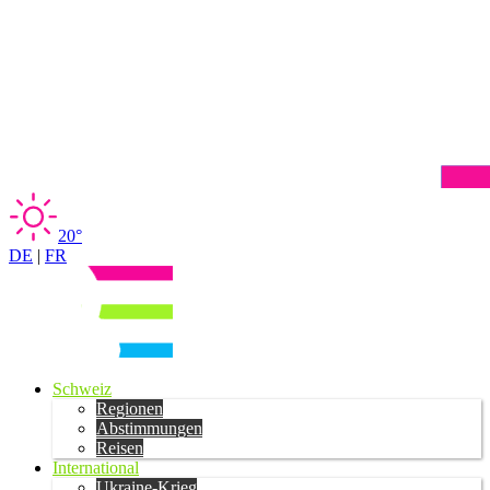
20°
DE
|
FR
Schweiz
Regionen
Abstimmungen
Reisen
International
Ukraine-Krieg