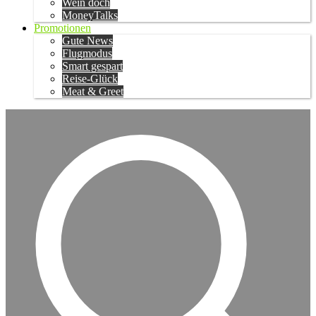
Wein doch
MoneyTalks
Promotionen
Gute News
Flugmodus
Smart gespart
Reise-Glück
Meat & Greet