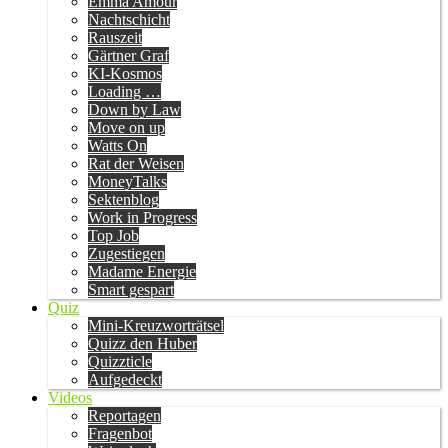
Emma Amour
Nachtschicht
Rauszeit
Gärtner Graf
KI-Kosmos
Loading …
Down by Law
Move on up
Watts On
Rat der Weisen
MoneyTalks
Sektenblog
Work in Progress
Top Job
Zugestiegen
Madame Energie
Smart gespart
Quiz
Mini-Kreuzworträtsel
Quizz den Huber
Quizzticle
Aufgedeckt
Videos
Reportagen
Fragenbot