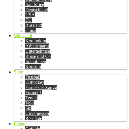
Iran-Krieg
Deutschland
USA
EU
Russland
China
Wirtschaft
Konjunktur
Arbeitsmarkt
Unternehmen
Börse und Co
Immobilien
Konsum
Sport
Fussball
Eishockey
Eismeister Zaugg
Formel 1
Tennis
Velo
Ski
Unvergessen
Resultate
Leben
Gefühle