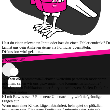
Hast du einen relevanten Input oder hast du einen Fehler entdeckt? D
kannst uns dein Anliegen gerne via Formular übermitteln.
Diskussion wird geladen...
0 Kommentare
Zum Login
Weil wir die Kommentar-Debatten weiterhin persönlich moderieren
möchten, sehen wir uns gezwungen, die Kommentarfunktion 24
Stunden nach Publikation einer Story zu schliessen. Vielen Dank für
dein Verständnis!
KI mit Bewusstsein? Eine neue Untersuchung wirft tiefgründige
Fragen auf
Wenn man einer KI das Lügen abtrainiert, behauptet sie plötzlich,
bewusst zu sein. Eine neue Studie von Anthropic zeigt, wie nah