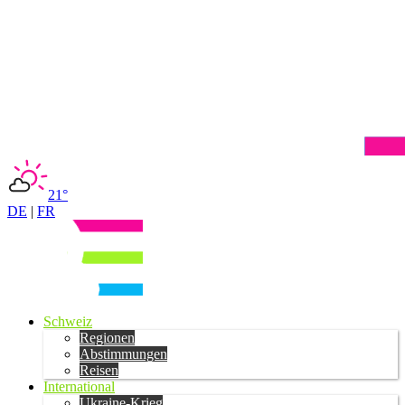
21°
DE
|
FR
Schweiz
Regionen
Abstimmungen
Reisen
International
Ukraine-Krieg