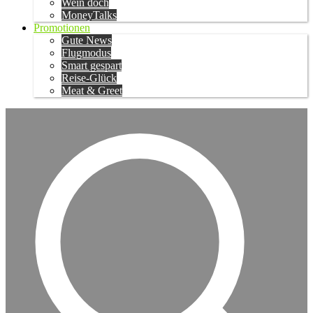
Wein doch
MoneyTalks
Promotionen
Gute News
Flugmodus
Smart gespart
Reise-Glück
Meat & Greet