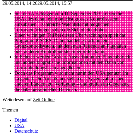
29.05.2014, 14:26
29.05.2014, 15:57
Seit den Anschlägen vom 11. September 2001 setzen die
USA alles daran, ein möglichst grosses Kontrollsystem
aufzubauen – zahlreiche Watchlists mit möglichen
Terrorverdächtigen sollen die Sicherheit erhöhen.
Einen wichtigen Teil bei diesen Überwachungen spielt das
Programm PISCES. Dabei handelt es sich um ein
Grenzkontrollsystem, mit dem man Reisende an Flughäfen
oder anderen Kontrollpunkten überprüfen kann.
In Echtzeit werden Gesicht, Ausweisnummer, Fingerabdruck
und andere biografische Informationen mit den Daten von
Terrorfahndungslisten abgeglichen.
Doch das Programm wird nicht nur in den USA genutzt. Im
Gegenteil: Die Amerikaner stellen das System zahlreichen
anderen Ländern zur Verfügung – und greifen im Gegenzug
die dabei gesammelten Daten ab.
Weiterlesen auf
Zeit Online
Themen
Digital
USA
Datenschutz