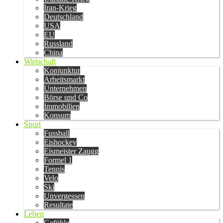
Iran-Krieg
Deutschland
USA
EU
Russland
China
Wirtschaft
Konjunktur
Arbeitsmarkt
Unternehmen
Börse und Co
Immobilien
Konsum
Sport
Fussball
Eishockey
Eismeister Zaugg
Formel 1
Tennis
Velo
Ski
Unvergessen
Resultate
Leben
Gefühle