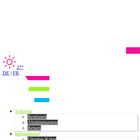
27°
DE
|
FR
Schweiz
Regionen
Abstimmungen
Reisen
International
Ukraine-Krieg