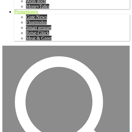
Wein doch
MoneyTalks
Promotionen
Gute News
Flugmodus
Smart gespart
Reise-Glück
Meat & Greet