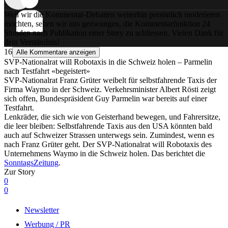
Weil wir die Kommentar-Debatten weiterhin persönlich moderieren
möchten, sehen wir uns gezwungen, die Kommentarfunktion 24
Stunden nach Publikation einer Story zu schliessen. Vielen Dank für
dein Verständnis!
16
Alle Kommentare anzeigen
SVP-Nationalrat will Robotaxis in die Schweiz holen – Parmelin
nach Testfahrt «begeistert»
SVP-Nationalrat Franz Grüter weibelt für selbstfahrende Taxis der
Firma Waymo in der Schweiz. Verkehrsminister Albert Rösti zeigt
sich offen, Bundespräsident Guy Parmelin war bereits auf einer
Testfahrt.
Lenkräder, die sich wie von Geisterhand bewegen, und Fahrersitze,
die leer bleiben: Selbstfahrende Taxis aus den USA könnten bald
auch auf Schweizer Strassen unterwegs sein. Zumindest, wenn es
nach Franz Grüter geht. Der SVP-Nationalrat will Robotaxis des
Unternehmens Waymo in die Schweiz holen. Das berichtet die
SonntagsZeitung
.
Zur Story
0
0
Newsletter
Werbung / PR