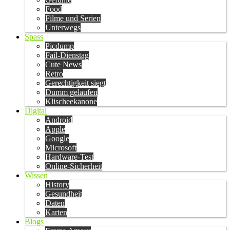
Food
Filme und Serien
Unterwegs
Spass
Picdump
Fail-Dienstag
Cute News
Retro
Gerechtigkeit siegt
Dumm gelaufen
Klischeekanone
Digital
Android
Apple
Google
Microsoft
Hardware-Test
Online-Sicherheit
Wissen
History
Gesundheit
Daten
Karten
Blogs