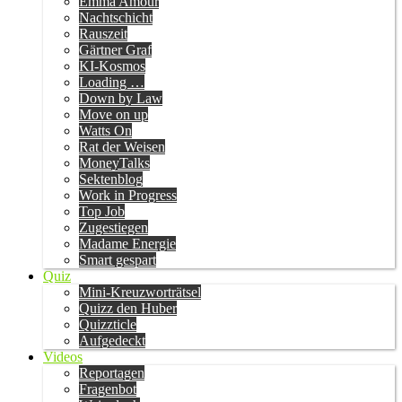
Emma Amour
Nachtschicht
Rauszeit
Gärtner Graf
KI-Kosmos
Loading …
Down by Law
Move on up
Watts On
Rat der Weisen
MoneyTalks
Sektenblog
Work in Progress
Top Job
Zugestiegen
Madame Energie
Smart gespart
Quiz
Mini-Kreuzworträtsel
Quizz den Huber
Quizzticle
Aufgedeckt
Videos
Reportagen
Fragenbot