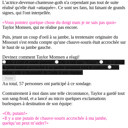
L'actrice-devenue-chanteuse-goth n'a cependant pas tout de suite
réalisé qu'elle était «attaquée». Ce sont ses fans, lui faisant de grands
signes, qui l'ont interpellée.
«Vous pointez quelque chose du doigt mais je ne sais pas quoi»
Taylor Momsen, qui ne réalise pas encore.
Puis, jetant un coup d'oeil à sa jambe, la trentenaire originaire du
Missouri s'est rendu compte qu'une chauve-souris était accrochée sur
le haut de sa jambe gauche.
Devinez comment Taylor Momsen a réagi!
Elle a crié et sauté partout!
Elle a fait une "Ozzy".
Elle a gardé
le petit animal accroché à sa jambe pendant tout le concert.
Très
calme, elle a demandé de l'aide à son équipe.
Voter
Au total,
57 personnes
ont participé à ce sondage.
Contrairement à moi dans une telle circonstance, Taylor a gardé tout
son sang-froid, et a lancé au micro quelques exclamations
burlesques à destination de son équipe:
«Oh, putain!»
«Il y a une putain de chauve-souris accrochée à ma jambe,
quelqu’un peut m’aider?»