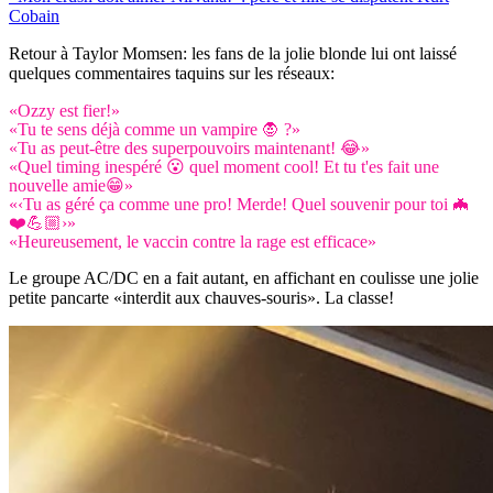
Cobain
Retour à Taylor Momsen: les fans de la jolie blonde lui ont laissé
quelques commentaires taquins sur les réseaux:
«Ozzy est fier!»
«Tu te sens déjà comme un vampire 🧛 ?»
«Tu as peut-être des superpouvoirs maintenant! 😂»
«Quel timing inespéré 😮 quel moment cool! Et tu t'es fait une
nouvelle amie😁»
«‹Tu as géré ça comme une pro! Merde! Quel souvenir pour toi 🦇
❤️💪🏼›»
«Heureusement, le vaccin contre la rage est efficace»
Le groupe AC/DC en a fait autant, en affichant en coulisse une jolie
petite pancarte «interdit aux chauves-souris». La classe!