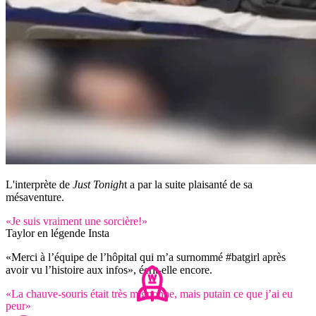
L'interprète de
Just Tonigh
t a par la suite plaisanté de sa
mésaventure.
«Je suis vraiment une sorcière!»
Taylor en légende Insta
«Merci à l’équipe de l’hôpital qui m’a surnommé #batgirl après
avoir vu l’histoire aux infos», écrit-elle encore.
«La chauve-souris était très mignonne, mais putain ce que j’ai eu
peur»