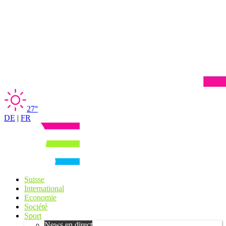
27°
DE
|
FR
Suisse
International
Economie
Société
Sport
News en direct