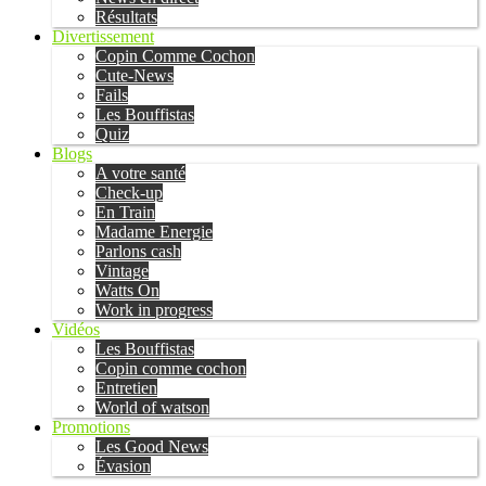
Résultats
Divertissement
Copin Comme Cochon
Cute-News
Fails
Les Bouffistas
Quiz
Blogs
A votre santé
Check-up
En Train
Madame Energie
Parlons cash
Vintage
Watts On
Work in progress
Vidéos
Les Bouffistas
Copin comme cochon
Entretien
World of watson
Promotions
Les Good News
Évasion