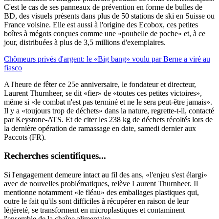
C'est le cas de ses panneaux de prévention en forme de bulles de
BD, des visuels présents dans plus de 50 stations de ski en Suisse ou
France voisine. Elle est aussi à l'origine des Ecobox, ces petites
boîtes à mégots conçues comme une «poubelle de poche» et, à ce
jour, distribuées à plus de 3,5 millions d'exemplaires.
Chômeurs privés d'argent: le «Big bang» voulu par Berne a viré au
fiasco
A l'heure de fêter ce 25e anniversaire, le fondateur et directeur,
Laurent Thurnheer, se dit «fier» de «toutes ces petites victoires»,
même si «le combat n'est pas terminé et ne le sera peut-être jamais».
Il y a «toujours trop de déchets» dans la nature, regrette-t-il, contacté
par Keystone-ATS. Et de citer les 238 kg de déchets récoltés lors de
la dernière opération de ramassage en date, samedi dernier aux
Paccots (FR).
Recherches scientifiques...
Si l'engagement demeure intact au fil des ans, «l'enjeu s'est élargi»
avec de nouvelles problématiques, relève Laurent Thurnheer. Il
mentionne notamment «le fléau» des emballages plastiques qui,
outre le fait qu'ils sont difficiles à récupérer en raison de leur
légèreté, se transforment en microplastiques et contaminent
l'ensemble de la chaîne alimentaire.