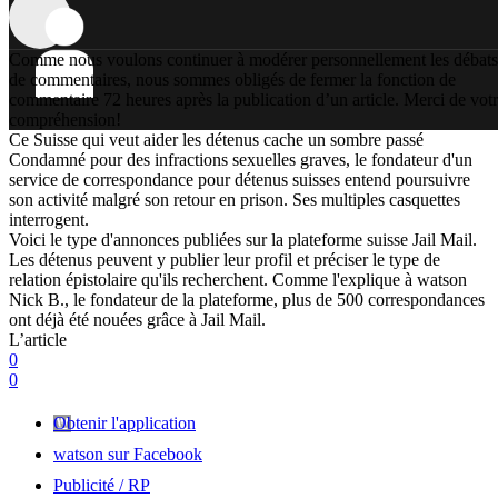
Comme nous voulons continuer à modérer personnellement les débats
de commentaires, nous sommes obligés de fermer la fonction de
commentaire 72 heures après la publication d’un article. Merci de vot
compréhension!
Ce Suisse qui veut aider les détenus cache un sombre passé
Condamné pour des infractions sexuelles graves, le fondateur d'un
service de correspondance pour détenus suisses entend poursuivre
son activité malgré son retour en prison. Ses multiples casquettes
interrogent.
Voici le type d'annonces publiées sur la plateforme suisse Jail Mail.
Les détenus peuvent y publier leur profil et préciser le type de
relation épistolaire qu'ils recherchent. Comme l'explique à watson
Nick B., le fondateur de la plateforme, plus de 500 correspondances
ont déjà été nouées grâce à Jail Mail.
L’article
0
0
Obtenir l'application
watson sur Facebook
Publicité / RP