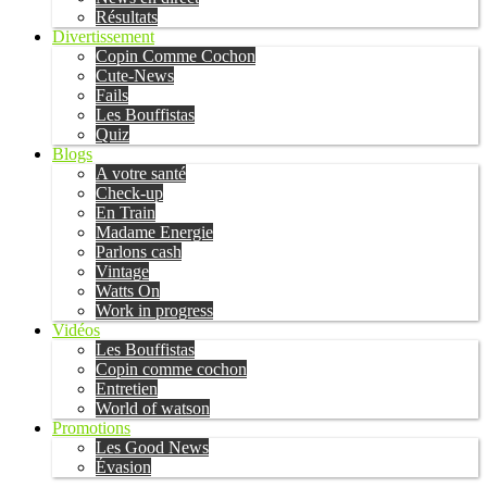
Résultats
Divertissement
Copin Comme Cochon
Cute-News
Fails
Les Bouffistas
Quiz
Blogs
A votre santé
Check-up
En Train
Madame Energie
Parlons cash
Vintage
Watts On
Work in progress
Vidéos
Les Bouffistas
Copin comme cochon
Entretien
World of watson
Promotions
Les Good News
Évasion