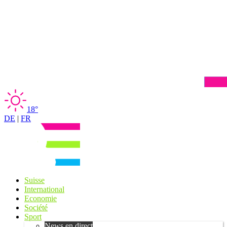
18°
DE
|
FR
Suisse
International
Economie
Société
Sport
News en direct