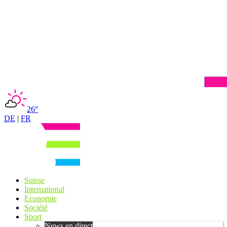
26°
DE
|
FR
Suisse
International
Economie
Société
Sport
News en direct