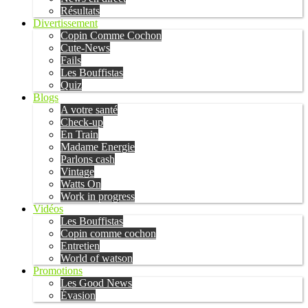
Résultats
Divertissement
Copin Comme Cochon
Cute-News
Fails
Les Bouffistas
Quiz
Blogs
A votre santé
Check-up
En Train
Madame Energie
Parlons cash
Vintage
Watts On
Work in progress
Vidéos
Les Bouffistas
Copin comme cochon
Entretien
World of watson
Promotions
Les Good News
Évasion