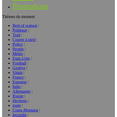
Promotions
Thèmes du moment
Best of watson
Politique
Trail
Course à pied
Police
People
Météo
Etats-Unis
Football
Genève
Valais
France
Espagne
Italie
Allemagne
Russie
élections
route
Crans-Montana
Incendie