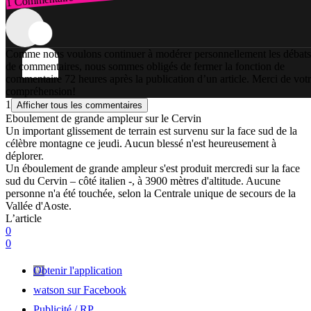
1 Commentaire
Connexion
Comme nous voulons continuer à modérer personnellement les débats
de commentaires, nous sommes obligés de fermer la fonction de
commentaire 72 heures après la publication d’un article. Merci de vot
compréhension!
1
Afficher tous les commentaires
Eboulement de grande ampleur sur le Cervin
Un important glissement de terrain est survenu sur la face sud de la
célèbre montagne ce jeudi. Aucun blessé n'est heureusement à
déplorer.
Un éboulement de grande ampleur s'est produit mercredi sur la face
sud du Cervin – côté italien -, à 3900 mètres d'altitude. Aucune
personne n'a été touchée, selon la Centrale unique de secours de la
Vallée d'Aoste.
L’article
0
0
Obtenir l'application
watson sur Facebook
Publicité / RP