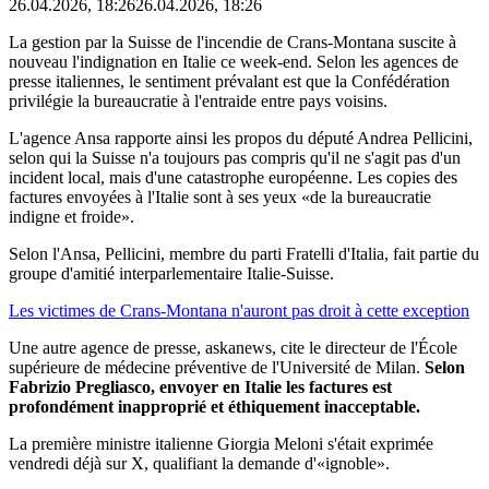
26.04.2026, 18:26
26.04.2026, 18:26
La gestion par la Suisse de l'incendie de Crans-Montana suscite à
nouveau l'indignation en Italie ce week-end. Selon les agences de
presse italiennes, le sentiment prévalant est que la Confédération
privilégie la bureaucratie à l'entraide entre pays voisins.
L'agence Ansa rapporte ainsi les propos du député Andrea Pellicini,
selon qui la Suisse n'a toujours pas compris qu'il ne s'agit pas d'un
incident local, mais d'une catastrophe européenne. Les copies des
factures envoyées à l'Italie sont à ses yeux «de la bureaucratie
indigne et froide».
Selon l'Ansa, Pellicini, membre du parti Fratelli d'Italia, fait partie du
groupe d'amitié interparlementaire Italie-Suisse.
Les victimes de Crans-Montana n'auront pas droit à cette exception
Une autre agence de presse, askanews, cite le directeur de l'École
supérieure de médecine préventive de l'Université de Milan.
Selon
Fabrizio Pregliasco, envoyer en Italie les factures est
profondément inapproprié et éthiquement inacceptable.
La première ministre italienne Giorgia Meloni s'était exprimée
vendredi déjà sur X, qualifiant la demande d'«ignoble».