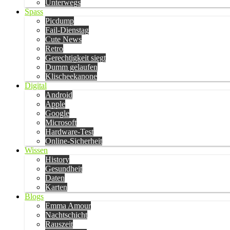
Unterwegs
Spass
Picdump
Fail-Dienstag
Cute News
Retro
Gerechtigkeit siegt
Dumm gelaufen
Klischeekanone
Digital
Android
Apple
Google
Microsoft
Hardware-Test
Online-Sicherheit
Wissen
History
Gesundheit
Daten
Karten
Blogs
Emma Amour
Nachtschicht
Rauszeit