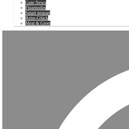
Gute News
Flugmodus
Smart gespart
Reise-Glück
Meat & Greet