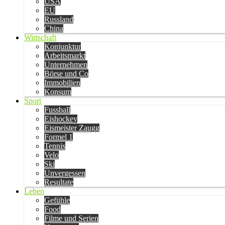
USA
EU
Russland
China
Wirtschaft
Konjunktur
Arbeitsmarkt
Unternehmen
Börse und Co
Immobilien
Konsum
Sport
Fussball
Eishockey
Eismeister Zaugg
Formel 1
Tennis
Velo
Ski
Unvergessen
Resultate
Leben
Gefühle
Food
Filme und Serien