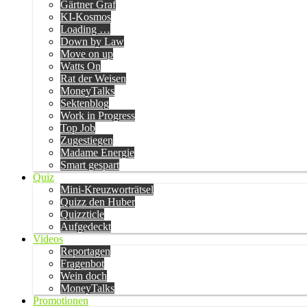
Gärtner Graf
KI-Kosmos
Loading …
Down by Law
Move on up
Watts On
Rat der Weisen
MoneyTalks
Sektenblog
Work in Progress
Top Job
Zugestiegen
Madame Energie
Smart gespart
Quiz
Mini-Kreuzworträtsel
Quizz den Huber
Quizzticle
Aufgedeckt
Videos
Reportagen
Fragenbot
Wein doch
MoneyTalks
Promotionen