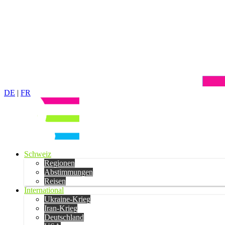
DE
|
FR
Schweiz
Regionen
Abstimmungen
Reisen
International
Ukraine-Krieg
Iran-Krieg
Deutschland