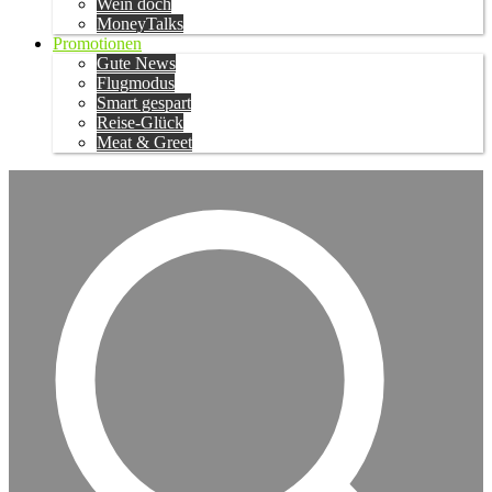
Wein doch
MoneyTalks
Promotionen
Gute News
Flugmodus
Smart gespart
Reise-Glück
Meat & Greet