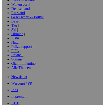
Lara Gut-Behrami
Wintersport
Deutschland
Russland
Gesellschaft & Politik
Basel
Tier
Ski
Ukraine
Justiz
Natur
Polizeirapport
FIFA
Fussball
Sommer
Gianni Infantino
Alle Themen
Newsletter
Werbung / PR
Jobs
Impressum
AGB