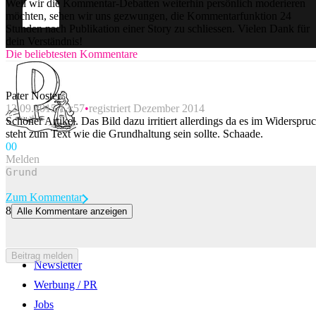
Weil wir die Kommentar-Debatten weiterhin persönlich moderieren
möchten, sehen wir uns gezwungen, die Kommentarfunktion 24
Stunden nach Publikation einer Story zu schliessen. Vielen Dank für
dein Verständnis!
Die beliebtesten Kommentare
Pater Noster
12.09.2015 13:57
registriert Dezember 2014
Schöner Artikel. Das Bild dazu irritiert allerdings da es im Widerspru
steht zum Text wie die Grundhaltung sein sollte. Schaade.
0
0
Melden
Zum Kommentar
8
Alle Kommentare anzeigen
0
0
Beitrag melden
Newsletter
Werbung / PR
Jobs