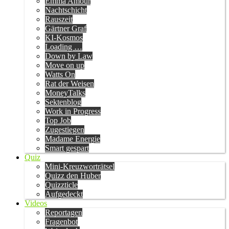
Emma Amour
Nachtschicht
Rauszeit
Gärtner Graf
KI-Kosmos
Loading …
Down by Law
Move on up
Watts On
Rat der Weisen
MoneyTalks
Sektenblog
Work in Progress
Top Job
Zugestiegen
Madame Energie
Smart gespart
Quiz
Mini-Kreuzworträtsel
Quizz den Huber
Quizzticle
Aufgedeckt
Videos
Reportagen
Fragenbot