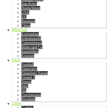
Iran-Krieg
Deutschland
USA
EU
Russland
China
Wirtschaft
Konjunktur
Arbeitsmarkt
Unternehmen
Börse und Co
Immobilien
Konsum
Sport
Fussball
Eishockey
Eismeister Zaugg
Formel 1
Tennis
Velo
Ski
Unvergessen
Resultate
Leben
Gefühle