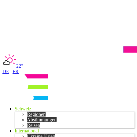
22°
DE
|
FR
Schweiz
Regionen
Abstimmungen
Reisen
International
Ukraine-Krieg