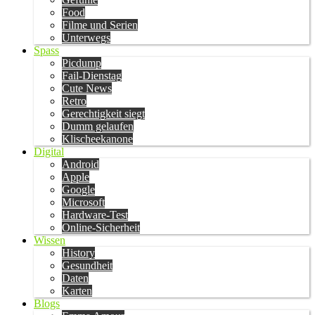
Food
Filme und Serien
Unterwegs
Spass
Picdump
Fail-Dienstag
Cute News
Retro
Gerechtigkeit siegt
Dumm gelaufen
Klischeekanone
Digital
Android
Apple
Google
Microsoft
Hardware-Test
Online-Sicherheit
Wissen
History
Gesundheit
Daten
Karten
Blogs