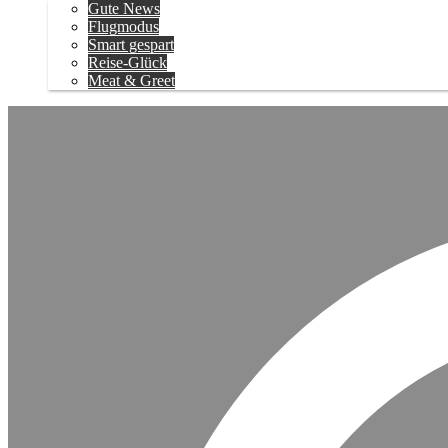
Gute News
Flugmodus
Smart gespart
Reise-Glück
Meat & Greet