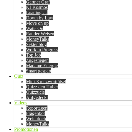
Gärtner Graf
KI-Kosmos
Loading …
Down by Law
Move on up
Watts On
Rat der Weisen
MoneyTalks
Sektenblog
Work in Progress
Top Job
Zugestiegen
Madame Energie
Smart gespart
Quiz
Mini-Kreuzworträtsel
Quizz den Huber
Quizzticle
Aufgedeckt
Videos
Reportagen
Fragenbot
Wein doch
MoneyTalks
Promotionen