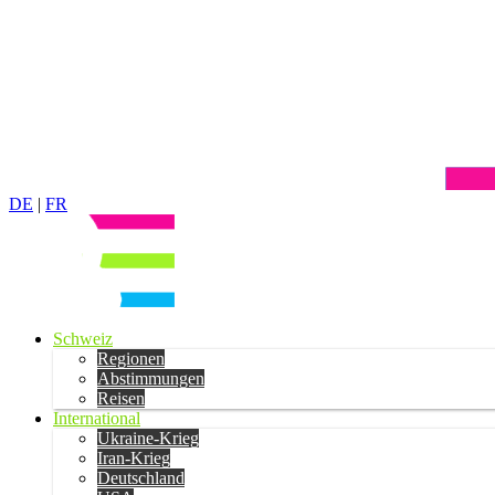
DE
|
FR
Schweiz
Regionen
Abstimmungen
Reisen
International
Ukraine-Krieg
Iran-Krieg
Deutschland