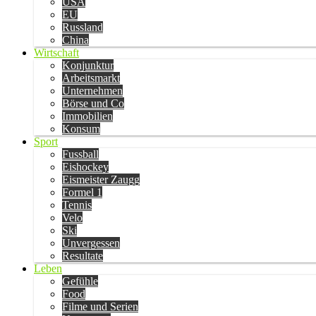
USA
EU
Russland
China
Wirtschaft
Konjunktur
Arbeitsmarkt
Unternehmen
Börse und Co
Immobilien
Konsum
Sport
Fussball
Eishockey
Eismeister Zaugg
Formel 1
Tennis
Velo
Ski
Unvergessen
Resultate
Leben
Gefühle
Food
Filme und Serien