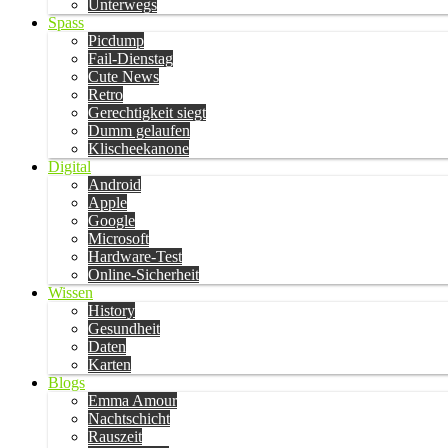
Unterwegs
Spass
Picdump
Fail-Dienstag
Cute News
Retro
Gerechtigkeit siegt
Dumm gelaufen
Klischeekanone
Digital
Android
Apple
Google
Microsoft
Hardware-Test
Online-Sicherheit
Wissen
History
Gesundheit
Daten
Karten
Blogs
Emma Amour
Nachtschicht
Rauszeit