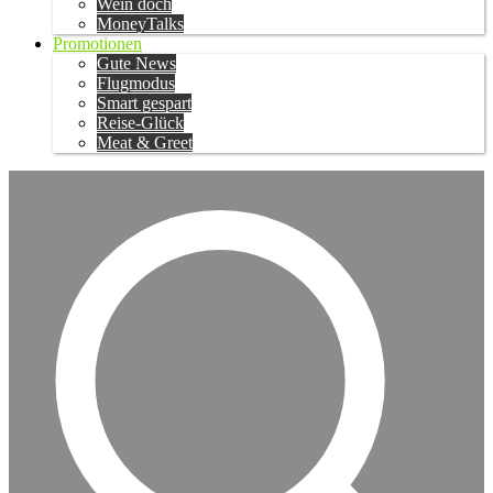
Wein doch
MoneyTalks
Promotionen
Gute News
Flugmodus
Smart gespart
Reise-Glück
Meat & Greet