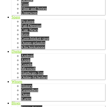
Food
Filme und Serien
Unterwegs
Spass
Picdump
Fail-Dienstag
Cute News
Retro
Gerechtigkeit siegt
Dumm gelaufen
Klischeekanone
Digital
Android
Apple
Google
Microsoft
Hardware-Test
Online-Sicherheit
Wissen
History
Gesundheit
Daten
Karten
Blogs