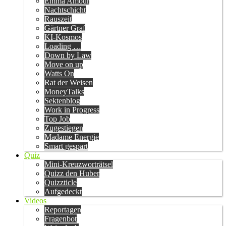
Emma Amour
Nachtschicht
Rauszeit
Gärtner Graf
KI-Kosmos
Loading …
Down by Law
Move on up
Watts On
Rat der Weisen
MoneyTalks
Sektenblog
Work in Progress
Top Job
Zugestiegen
Madame Energie
Smart gespart
Quiz
Mini-Kreuzworträtsel
Quizz den Huber
Quizzticle
Aufgedeckt
Videos
Reportagen
Fragenbot