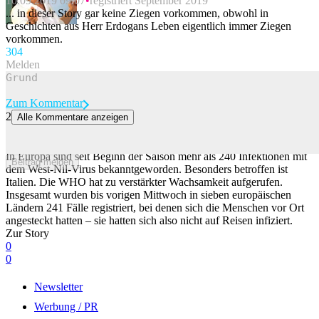
10.09.2019 09:07
registriert September 2019
... in dieser Story gar keine Ziegen vorkommen, obwohl in
Geschichten aus Herr Erdogans Leben eigentlich immer Ziegen
vorkommen.
30
4
Melden
Zum Kommentar
2
Alle Kommentare anzeigen
Mehr als 240 Fälle von West-Nil-Fieber in Europa – meiste Fälle in
Italien
In Europa sind seit Beginn der Saison mehr als 240 Infektionen mit
Beitrag melden
dem West-Nil-Virus bekanntgeworden. Besonders betroffen ist
Italien. Die WHO hat zu verstärkter Wachsamkeit aufgerufen.
Insgesamt wurden bis vorigen Mittwoch in sieben europäischen
Ländern 241 Fälle registriert, bei denen sich die Menschen vor Ort
angesteckt hatten – sie hatten sich also nicht auf Reisen infiziert.
Zur Story
0
0
Newsletter
Werbung / PR