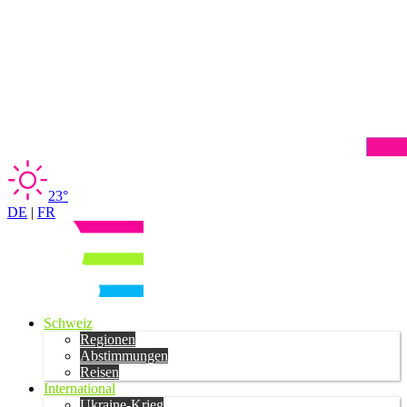
23°
DE
|
FR
Schweiz
Regionen
Abstimmungen
Reisen
International
Ukraine-Krieg