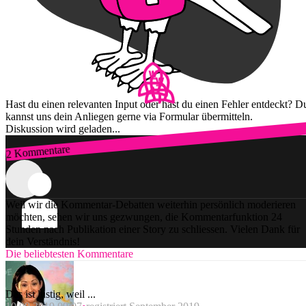
Hast du einen relevanten Input oder hast du einen Fehler entdeckt? D
kannst uns dein Anliegen gerne via Formular übermitteln.
Diskussion wird geladen...
2 Kommentare
Zum Login
Weil wir die Kommentar-Debatten weiterhin persönlich moderieren
möchten, sehen wir uns gezwungen, die Kommentarfunktion 24
Stunden nach Publikation einer Story zu schliessen. Vielen Dank für
dein Verständnis!
Die beliebtesten Kommentare
Das ist lustig, weil ...