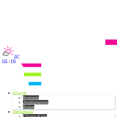
26°
DE
|
FR
Schweiz
Regionen
Abstimmungen
Reisen
International
Ukraine-Krieg