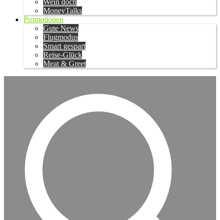
Wein doch
MoneyTalks
Promotionen
Gute News
Flugmodus
Smart gespart
Reise-Glück
Meat & Greet