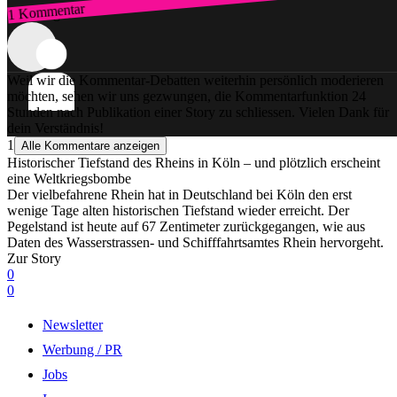
1 Kommentar
Zum Login
Weil wir die Kommentar-Debatten weiterhin persönlich moderieren
möchten, sehen wir uns gezwungen, die Kommentarfunktion 24
Stunden nach Publikation einer Story zu schliessen. Vielen Dank für
dein Verständnis!
1
Alle Kommentare anzeigen
Historischer Tiefstand des Rheins in Köln – und plötzlich erscheint
eine Weltkriegsbombe
Der vielbefahrene Rhein hat in Deutschland bei Köln den erst
wenige Tage alten historischen Tiefstand wieder erreicht. Der
Pegelstand ist heute auf 67 Zentimeter zurückgegangen, wie aus
Daten des Wasserstrassen- und Schifffahrtsamtes Rhein hervorgeht.
Zur Story
0
0
Newsletter
Werbung / PR
Jobs