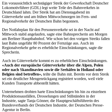
Ein voraussichtlich sechstägiger Streik der Gewerkschaft Deutscher
Lokomotivführer (GDL) legt weite Teile des Bahnverkehrs in
Deutschland lahm. Der Streik hat am Dienstagabend im
Güterverkehr und am frühen Mittwochmorgen im Fern- und
Regionalverkehr der Deutschen Bahn begonnen.
Der Notfahrplan für den Personenverkehr sei in der Nacht auf
Mittwoch stabil angelaufen, sagte eine Bahnsprecherin am Morgen
am Berliner Hauptbahnhof. Wie schon bei den vorigen Streiks fallen
laut Bahn ungefähr 80 Prozent der Fernzüge aus. Auch im
Regionalverkehr gebe es erhebliche Einschränkungen, sagte die
Sprecherin.
Auch im Güterverkehr kommt es zu erheblichen Einschränkungen.
«Auch der europäische Güterverkehr über die Alpen, Polen
oder nach Skandinavien sowie die Seehäfen in Holland oder
Belgien sind betroffen»,
teilte die Bahn mit. Bereits vor dem Streik
sei ein deutlicher Mengenrückgang registriert worden, weil viele
Kunden Transporte abbestellt hätten.
Unternehmen drohten harte Einschränkungen bis hin zu einzelnen
Produktionsausfällen, Drosselungen und Stillständen in der
Industrie, sagte Tanja Gönner, die Hauptgeschäftsführerin des
Bundesverbands der Deutschen Industrie, der Deutschen Presse-
Agentur in Berlin.