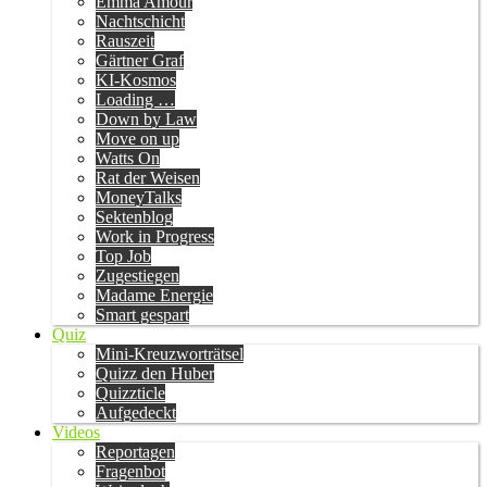
Emma Amour
Nachtschicht
Rauszeit
Gärtner Graf
KI-Kosmos
Loading …
Down by Law
Move on up
Watts On
Rat der Weisen
MoneyTalks
Sektenblog
Work in Progress
Top Job
Zugestiegen
Madame Energie
Smart gespart
Quiz
Mini-Kreuzworträtsel
Quizz den Huber
Quizzticle
Aufgedeckt
Videos
Reportagen
Fragenbot