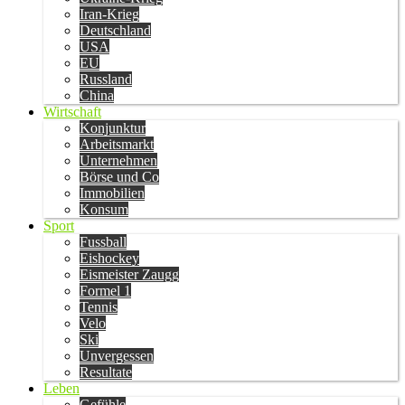
Iran-Krieg
Deutschland
USA
EU
Russland
China
Wirtschaft
Konjunktur
Arbeitsmarkt
Unternehmen
Börse und Co
Immobilien
Konsum
Sport
Fussball
Eishockey
Eismeister Zaugg
Formel 1
Tennis
Velo
Ski
Unvergessen
Resultate
Leben
Gefühle