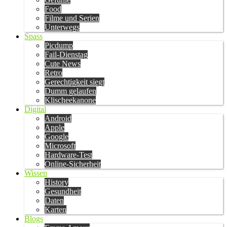
Food
Filme und Serien
Unterwegs
Spass
Picdump
Fail-Dienstag
Cute News
Retro
Gerechtigkeit siegt
Dumm gelaufen
Klischeekanone
Digital
Android
Apple
Google
Microsoft
Hardware-Test
Online-Sicherheit
Wissen
History
Gesundheit
Daten
Karten
Blogs