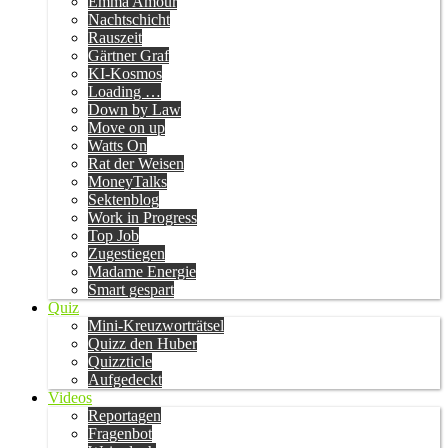
Emma Amour
Nachtschicht
Rauszeit
Gärtner Graf
KI-Kosmos
Loading …
Down by Law
Move on up
Watts On
Rat der Weisen
MoneyTalks
Sektenblog
Work in Progress
Top Job
Zugestiegen
Madame Energie
Smart gespart
Quiz
Mini-Kreuzworträtsel
Quizz den Huber
Quizzticle
Aufgedeckt
Videos
Reportagen
Fragenbot