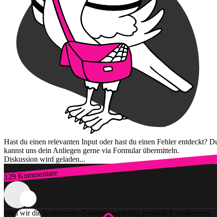
Hast du einen relevanten Input oder hast du einen Fehler entdeckt? D
kannst uns dein Anliegen gerne via Formular übermitteln.
Diskussion wird geladen...
129 Kommentare
Zum Login
Weil wir die Kommentar-Debatten weiterhin persönlich moderieren