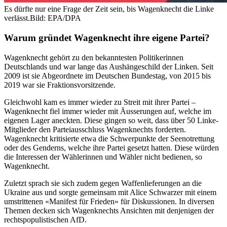
Es dürfte nur eine Frage der Zeit sein, bis Wagenknecht die Linke
verlässt.
Bild: EPA/DPA
Warum gründet Wagenknecht ihre eigene Partei?
Wagenknecht gehört zu den bekanntesten Politikerinnen
Deutschlands und war lange das Aushängeschild der Linken. Seit
2009 ist sie Abgeordnete im Deutschen Bundestag, von 2015 bis
2019 war sie Fraktionsvorsitzende.
Gleichwohl kam es immer wieder zu Streit mit ihrer Partei –
Wagenknecht fiel immer wieder mit Äusserungen auf, welche im
eigenen Lager aneckten. Diese gingen so weit, dass über 50 Linke-
Mitglieder den Parteiausschluss Wagenknechts forderten.
Wagenknecht kritisierte etwa die Schwerpunkte der Seenotrettung
oder des Genderns, welche ihre Partei gesetzt hatten. Diese würden
die Interessen der Wählerinnen und Wähler nicht bedienen, so
Wagenknecht.
Zuletzt sprach sie sich zudem gegen Waffenlieferungen an die
Ukraine aus und sorgte gemeinsam mit Alice Schwarzer mit einem
umstrittenen «Manifest für Frieden» für Diskussionen. In diversen
Themen decken sich Wagenknechts Ansichten mit denjenigen der
rechtspopulistischen AfD.