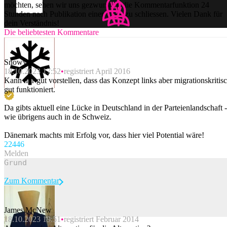
möchten, sehen wir uns gezwungen, die Kommentarfunktion 24
Stunden nach Publikation einer Story zu schliessen. Vielen Dank für
dein Verständnis!
Die beliebtesten Kommentare
Snowy
18.10.2023 17:52
registriert April 2016
Kann mir gut vorstellen, dass das Konzept links aber migrationskritis
gut funktioniert.
Da gibts aktuell eine Lücke in Deutschland in der Parteienlandschaft -
wie übrigens auch in de Schweiz.
Dänemark machts mit Erfolg vor, dass hier viel Potential wäre!
224
46
Melden
Zum Kommentar
James McNew
18.10.2023 19:51
registriert Februar 2014
Beitrag melden