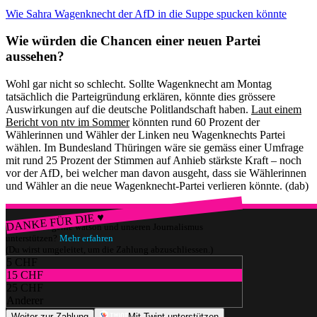
Wie Sahra Wagenknecht der AfD in die Suppe spucken könnte
Wie würden die Chancen einer neuen Partei
aussehen?
Wohl gar nicht so schlecht. Sollte Wagenknecht am Montag
tatsächlich die Parteigründung erklären, könnte dies grössere
Auswirkungen auf die deutsche Politlandschaft haben.
Laut einem
Bericht von ntv im Sommer
könnten rund 60 Prozent der
Wählerinnen und Wähler der Linken neu Wagenknechts Partei
wählen. Im Bundesland Thüringen wäre sie gemäss einer Umfrage
mit rund 25 Prozent der Stimmen auf Anhieb stärkste Kraft – noch
vor der AfD, bei welcher man davon ausgeht, dass sie Wählerinnen
und Wähler an die neue Wagenknecht-Partei verlieren könnte. (dab)
DANKE FÜR DIE ♥
Würdest du gerne watson und unseren Journalismus
unterstützen?
Mehr erfahren
(Du wirst umgeleitet, um die Zahlung abzuschliessen.)
5 CHF
15 CHF
25 CHF
Anderer
Weiter zur Zahlung
Mit Twint unterstützen