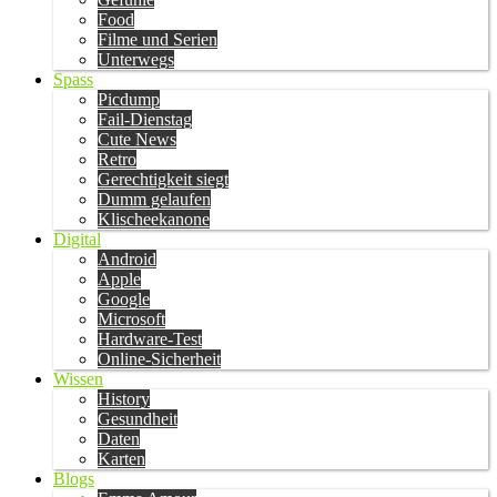
Food
Filme und Serien
Unterwegs
Spass
Picdump
Fail-Dienstag
Cute News
Retro
Gerechtigkeit siegt
Dumm gelaufen
Klischeekanone
Digital
Android
Apple
Google
Microsoft
Hardware-Test
Online-Sicherheit
Wissen
History
Gesundheit
Daten
Karten
Blogs