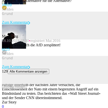
Ah super, eine Alternative für die Alternative?
106
10
Melden
Zum Kommentar
Murschetg
18.10.2023 18:30
registriert Mai 2016
Beitrag melden
Gut so, wenn sich die AfD zersplittert!
61
25
Melden
Zum Kommentar
129
Alle Kommentare anzeigen
Medien: Putin könnte begrenzten Angriff auf Nato-Land starten
Der russische Präsident Wladimir Putin könnte US-Medienberichten
zufolge innerhalb der nächsten Jahre versuchen, die
Beitrag melden
Entschlossenheit der Nato mit einem begrenzten Angriff auf ein
Bündnisland zu testen. Das berichteten das «Wall Street Journal»
und der Sender CNN übereinstimmend.
Zur Story
0