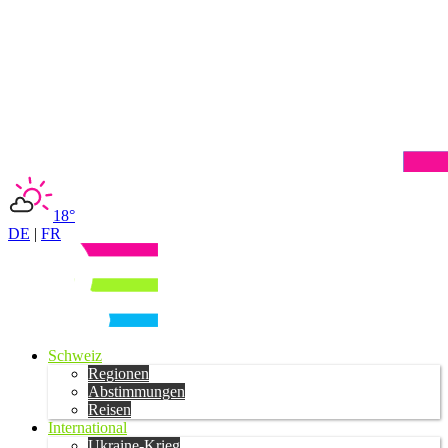
18°
DE
|
FR
Schweiz
Regionen
Abstimmungen
Reisen
International
Ukraine-Krieg