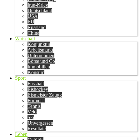
Iran-Krieg
Deutschland
USA
EU
Russland
China
Wirtschaft
Konjunktur
Arbeitsmarkt
Unternehmen
Börse und Co
Immobilien
Konsum
Sport
Fussball
Eishockey
Eismeister Zaugg
Formel 1
Tennis
Velo
Ski
Unvergessen
Resultate
Leben
Gefühle