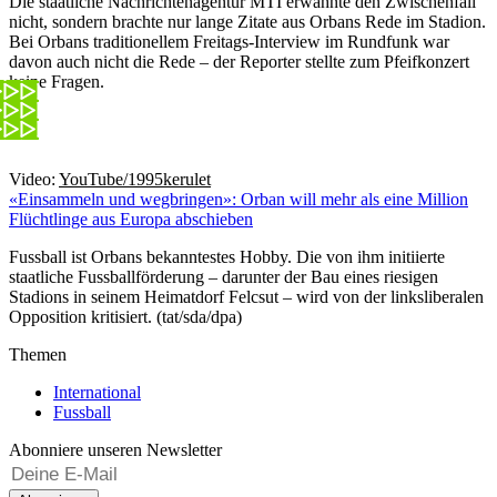
Die staatliche Nachrichtenagentur MTI erwähnte den Zwischenfall
nicht, sondern brachte nur lange Zitate aus Orbans Rede im Stadion.
Bei Orbans traditionellem Freitags-Interview im Rundfunk war
davon auch nicht die Rede – der Reporter stellte zum Pfeifkonzert
keine Fragen.
Video:
YouTube/1995kerulet
«Einsammeln und wegbringen»: Orban will mehr als eine Million
Flüchtlinge aus Europa abschieben
Fussball ist Orbans bekanntestes Hobby. Die von ihm initiierte
staatliche Fussballförderung – darunter der Bau eines riesigen
Stadions in seinem Heimatdorf Felcsut – wird von der linksliberalen
Opposition kritisiert. (tat/sda/dpa)
Themen
International
Fussball
Abonniere unseren Newsletter