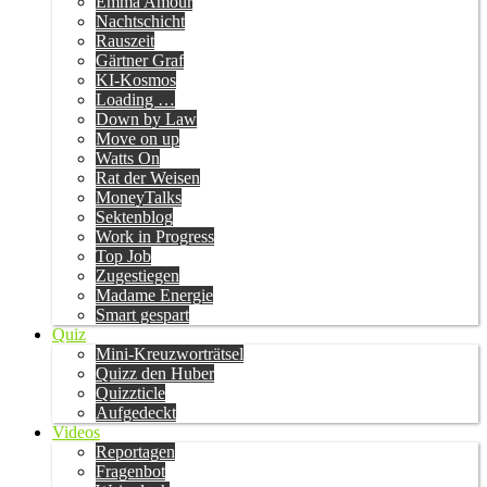
Emma Amour
Nachtschicht
Rauszeit
Gärtner Graf
KI-Kosmos
Loading …
Down by Law
Move on up
Watts On
Rat der Weisen
MoneyTalks
Sektenblog
Work in Progress
Top Job
Zugestiegen
Madame Energie
Smart gespart
Quiz
Mini-Kreuzworträtsel
Quizz den Huber
Quizzticle
Aufgedeckt
Videos
Reportagen
Fragenbot