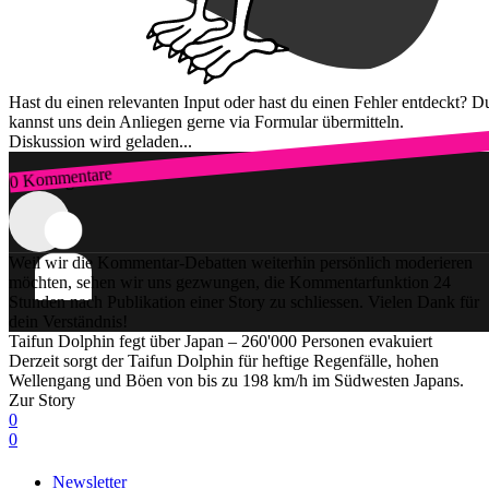
Hast du einen relevanten Input oder hast du einen Fehler entdeckt? D
kannst uns dein Anliegen gerne via Formular übermitteln.
Diskussion wird geladen...
0 Kommentare
Zum Login
Weil wir die Kommentar-Debatten weiterhin persönlich moderieren
möchten, sehen wir uns gezwungen, die Kommentarfunktion 24
Stunden nach Publikation einer Story zu schliessen. Vielen Dank für
dein Verständnis!
Taifun Dolphin fegt über Japan – 260'000 Personen evakuiert
Derzeit sorgt der Taifun Dolphin für heftige Regenfälle, hohen
Wellengang und Böen von bis zu 198 km/h im Südwesten Japans.
Zur Story
0
0
Newsletter