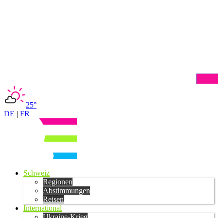
25°
DE
|
FR
Schweiz
Regionen
Abstimmungen
Reisen
International
Ukraine-Krieg