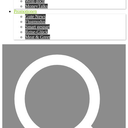
Wein doch
MoneyTalks
Promotionen
Gute News
Flugmodus
Smart gespart
Reise-Glück
Meat & Greet