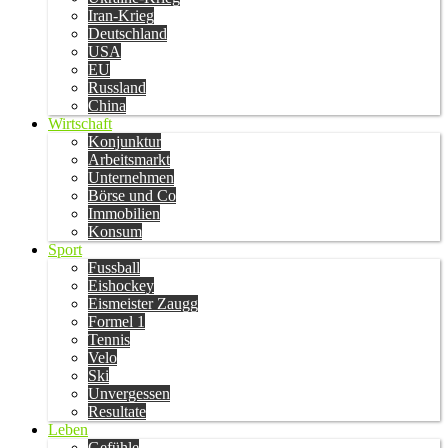
Iran-Krieg
Deutschland
USA
EU
Russland
China
Wirtschaft
Konjunktur
Arbeitsmarkt
Unternehmen
Börse und Co
Immobilien
Konsum
Sport
Fussball
Eishockey
Eismeister Zaugg
Formel 1
Tennis
Velo
Ski
Unvergessen
Resultate
Leben
Gefühle