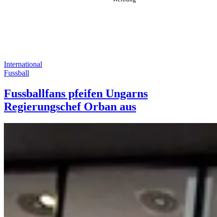
International
Fussball
Fussballfans pfeifen Ungarns
Regierungschef Orban aus