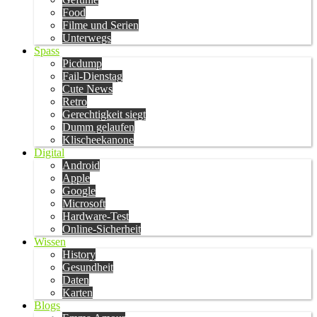
Food
Filme und Serien
Unterwegs
Spass
Picdump
Fail-Dienstag
Cute News
Retro
Gerechtigkeit siegt
Dumm gelaufen
Klischeekanone
Digital
Android
Apple
Google
Microsoft
Hardware-Test
Online-Sicherheit
Wissen
History
Gesundheit
Daten
Karten
Blogs