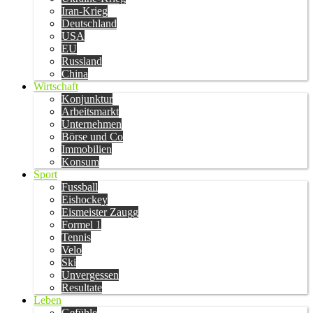
Iran-Krieg
Deutschland
USA
EU
Russland
China
Wirtschaft
Konjunktur
Arbeitsmarkt
Unternehmen
Börse und Co
Immobilien
Konsum
Sport
Fussball
Eishockey
Eismeister Zaugg
Formel 1
Tennis
Velo
Ski
Unvergessen
Resultate
Leben
Gefühle