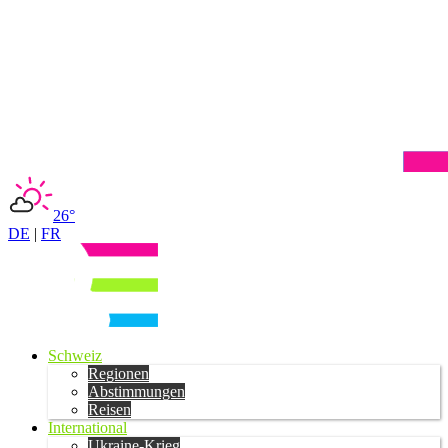
26°
DE
|
FR
Schweiz
Regionen
Abstimmungen
Reisen
International
Ukraine-Krieg