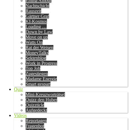
Emma Amour
Nachtschicht
Rauszeit
Gärtner Graf
KI-Kosmos
Loading …
Down by Law
Move on up
Watts On
Rat der Weisen
MoneyTalks
Sektenblog
Work in Progress
Top Job
Zugestiegen
Madame Energie
Smart gespart
Quiz
Mini-Kreuzworträtsel
Quizz den Huber
Quizzticle
Aufgedeckt
Videos
Reportagen
Fragenbot