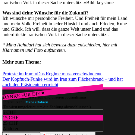
iranischen Volk in dieser Sache unterstützt.»
Bild: keystone
Was sind deine Wünsche für die Zukunft?
Ich wünsche mir persönliche Freiheit. Und Freiheit für mein Land
und mein Volk, Freiheit in jeder Hinsicht und auch Frieden, Ruhe
und Glück. Ich will, dass die ganze Welt unser Land und das
unterdrückte iranischen Volk in dieser Sache unterstützt.
* Mina Aghajari hat sich bewusst dazu entschieden, hier mit
Klarnamen und Foto aufzutreten.
Mehr zum Thema:
Proteste im Iran: «Das Regime muss verschwinden»
Der Kopftuch-Funke wird im Iran zum Flächenbrand – und hat
auch den Präsidenten erreicht
DANKE FÜR DIE ♥
Würdest du gerne watson und unseren Journalismus
unterstützen?
Mehr erfahren
(Du wirst umgeleitet, um die Zahlung abzuschliessen.)
5 CHF
15 CHF
25 CHF
Anderer