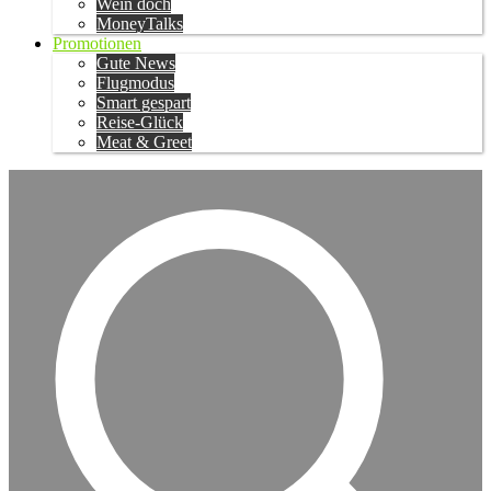
Wein doch
MoneyTalks
Promotionen
Gute News
Flugmodus
Smart gespart
Reise-Glück
Meat & Greet