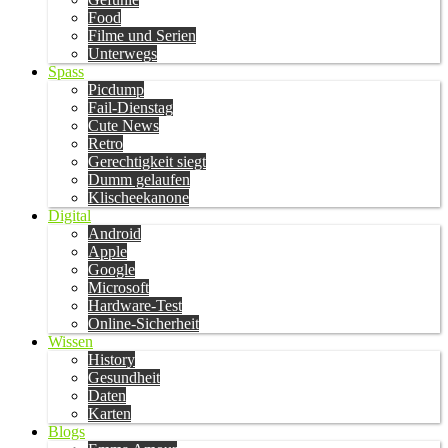
Food
Filme und Serien
Unterwegs
Spass
Picdump
Fail-Dienstag
Cute News
Retro
Gerechtigkeit siegt
Dumm gelaufen
Klischeekanone
Digital
Android
Apple
Google
Microsoft
Hardware-Test
Online-Sicherheit
Wissen
History
Gesundheit
Daten
Karten
Blogs