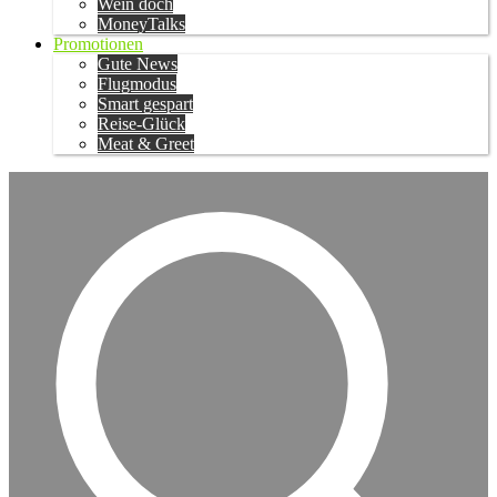
Wein doch
MoneyTalks
Promotionen
Gute News
Flugmodus
Smart gespart
Reise-Glück
Meat & Greet