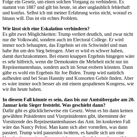
Folge ein Gesetz, um einen solchen Vorgang zu verhindern. Es
stammt von 1887 und gilt bis heute, ist aber unglaublich fehlerhaft
und konfus. Selbst ich mit meiner Erfahrung weiss nicht, worauf es
hinaus will. Das ist ein echtes Problem.
Wie lässt sich eine Eskalation verhindern?
Es gibt zwei Möglichkeiten: Trump verliert deutlich, und zwar nicht
nur die Volkswahl, sondern auch im Electoral College. Er wird
immer noch behaupten, das Ergebnis sei ein Schwindel und man
habe ihn um den Sieg betrogen. Aber er wird es schwer haben,
damit durchzukommen. Bei einem knappen Ergebnis hingegen wäre
es sehr hilfreich, wenn die Demokraten die Mehrheit nicht nur im
Repräsentantenhaus, sondern auch im Senat erobern könnten. Dann
gäbe es wohl ein Ergebnis für Joe Biden. Trump wird natürlich
aufheulen und bei Sean Hannity und Konsorten Gehör finden. Aber
es wäre immer noch besser als mit einem gespaltenen Kongress, wie
wir ihn heute haben.
In diesem Fall könnte es sein, dass bis zur Amtsübergabe am 20.
Januar kein Sieger feststeht. Was geschieht dann?
Dafür gibt es glücklicherweise ein Gesetz. Wenn es bis dann keinen
gewählten Präsidenten und Vizepräsidenten gibt, übernimmt der
Vorsitzende des Repräsentantenhauses das Amt. Im konkreten Fall
wäre das Nancy Pelosi. Man kann sich aber vorstellen, was dann
passiert. Trump wird pausenlos twittern, es handle sich um eine