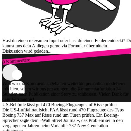
Hast du einen relevanten Input oder hast du einen Fehler entdeckt? D
kannst uns dein Anliegen gerne via Formular übermitteln.
Diskussion wird geladen...
0 Kommentare
Zum Login
Weil wir die Kommentar-Debatten weiterhin persönlich moderieren
möchten, sehen wir uns gezwungen, die Kommentarfunktion 24
Stunden nach Publikation einer Story zu schliessen. Vielen Dank für
dein Verständnis!
US-Behörde lässt gut 470 Boeing-Flugzeuge auf Risse prüfen
Die US-Luftfahrtaufsicht FAA lässt rund 470 Flugzeuge des Typs
Boeing 737 Max auf Risse rund um Türen prüfen. Ein Boeing-
Sprecher sagte dem «Wall Street Journal», das Problem sei in den
vergangenen Jahren beim Vorläufer 737 New Generation
aufgetreten.