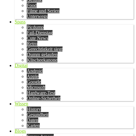
Food
Filme und Serien
Unterwegs
Spass
Picdump
Fail-Dienstag
Cute News
Retro
Gerechtigkeit siegt
Dumm gelaufen
Klischeekanone
Digital
Android
Apple
Google
Microsoft
Hardware-Test
Online-Sicherheit
Wissen
History
Gesundheit
Daten
Karten
Blogs