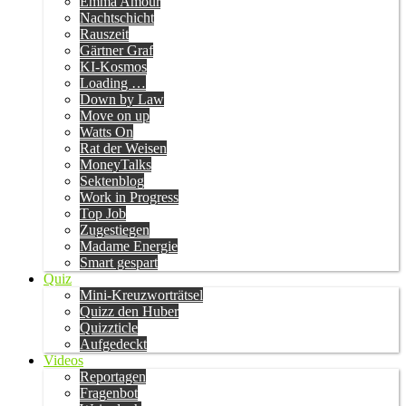
Emma Amour
Nachtschicht
Rauszeit
Gärtner Graf
KI-Kosmos
Loading …
Down by Law
Move on up
Watts On
Rat der Weisen
MoneyTalks
Sektenblog
Work in Progress
Top Job
Zugestiegen
Madame Energie
Smart gespart
Quiz
Mini-Kreuzworträtsel
Quizz den Huber
Quizzticle
Aufgedeckt
Videos
Reportagen
Fragenbot