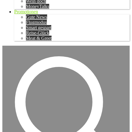
Wein doch
MoneyTalks
Promotionen
Gute News
Flugmodus
Smart gespart
Reise-Glück
Meat & Greet