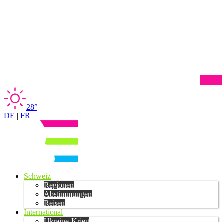
28°
DE
|
FR
Schweiz
Regionen
Abstimmungen
Reisen
International
Ukraine-Krieg