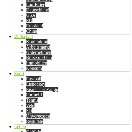
Iran-Krieg
Deutschland
USA
EU
Russland
China
Wirtschaft
Konjunktur
Arbeitsmarkt
Unternehmen
Börse und Co
Immobilien
Konsum
Sport
Fussball
Eishockey
Eismeister Zaugg
Formel 1
Tennis
Velo
Ski
Unvergessen
Resultate
Leben
Gefühle