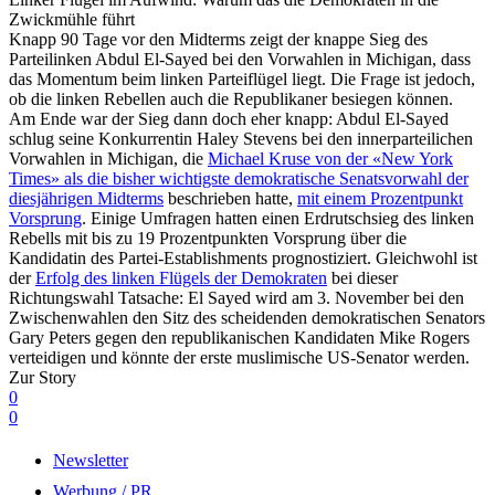
Zwickmühle führt
Knapp 90 Tage vor den Midterms zeigt der knappe Sieg des
Parteilinken Abdul El-Sayed bei den Vorwahlen in Michigan, dass
das Momentum beim linken Parteiflügel liegt. Die Frage ist jedoch,
ob die linken Rebellen auch die Republikaner besiegen können.
Am Ende war der Sieg dann doch eher knapp: Abdul El-Sayed
schlug seine Konkurrentin Haley Stevens bei den innerparteilichen
Vorwahlen in Michigan, die
Michael Kruse von der «New York
Times» als die bisher wichtigste demokratische Senatsvorwahl der
diesjährigen Midterms
beschrieben hatte,
mit einem Prozentpunkt
Vorsprung
. Einige Umfragen hatten einen Erdrutschsieg des linken
Rebells mit bis zu 19 Prozentpunkten Vorsprung über die
Kandidatin des Partei-Establishments prognostiziert. Gleichwohl ist
der
Erfolg des linken Flügels der Demokraten
bei dieser
Richtungswahl Tatsache: El Sayed wird am 3. November bei den
Zwischenwahlen den Sitz des scheidenden demokratischen Senators
Gary Peters gegen den republikanischen Kandidaten Mike Rogers
verteidigen und könnte der erste muslimische US-Senator werden.
Zur Story
0
0
Newsletter
Werbung / PR