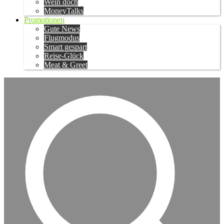
Wein doch
MoneyTalks
Promotionen
Gute News
Flugmodus
Smart gespart
Reise-Glück
Meat & Greet