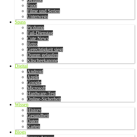
Food
Filme und Serien
Unterwegs
Spass
Picdump
Fail-Dienstag
Cute News
Retro
Gerechtigkeit siegt
Dumm gelaufen
Klischeekanone
Digital
Android
Apple
Google
Microsoft
Hardware-Test
Online-Sicherheit
Wissen
History
Gesundheit
Daten
Karten
Blogs