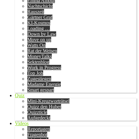
Emma Amour
Nachtschicht
Rauszeit
Gärtner Graf
KI-Kosmos
Loading …
Down by Law
Move on up
Watts On
Rat der Weisen
MoneyTalks
Sektenblog
Work in Progress
Top Job
Zugestiegen
Madame Energie
Smart gespart
Quiz
Mini-Kreuzworträtsel
Quizz den Huber
Quizzticle
Aufgedeckt
Videos
Reportagen
Fragenbot