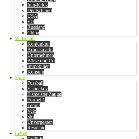
Iran-Krieg
Deutschland
USA
EU
Russland
China
Wirtschaft
Konjunktur
Arbeitsmarkt
Unternehmen
Börse und Co
Immobilien
Konsum
Sport
Fussball
Eishockey
Eismeister Zaugg
Formel 1
Tennis
Velo
Ski
Unvergessen
Resultate
Leben
Gefühle