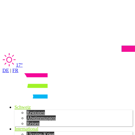
17°
DE
|
FR
Schweiz
Regionen
Abstimmungen
Reisen
International
Ukraine-Krieg