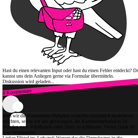
Hast du einen relevanten Input oder hast du einen Fehler entdeckt? D
kannst uns dein Anliegen gerne via Formular übermitteln.
Diskussion wird geladen...
0 Kommentare
Zum Login
Weil wir die Kommentar-Debatten weiterhin persönlich moderieren
möchten, sehen wir uns gezwungen, die Kommentarfunktion 24
Stunden nach Publikation einer Story zu schliessen. Vielen Dank für
dein Verständnis!
Linker Flügel im Aufwind: Warum das die Demokraten in die