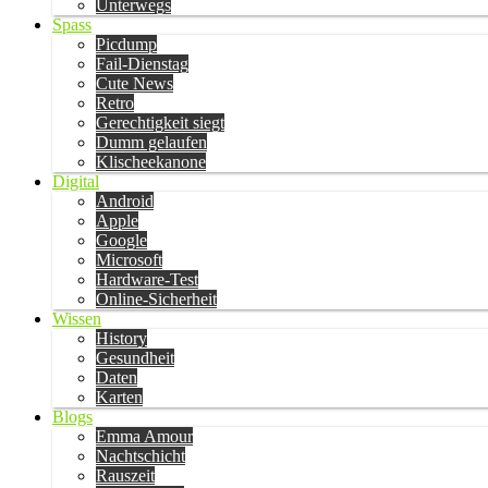
Unterwegs
Spass
Picdump
Fail-Dienstag
Cute News
Retro
Gerechtigkeit siegt
Dumm gelaufen
Klischeekanone
Digital
Android
Apple
Google
Microsoft
Hardware-Test
Online-Sicherheit
Wissen
History
Gesundheit
Daten
Karten
Blogs
Emma Amour
Nachtschicht
Rauszeit