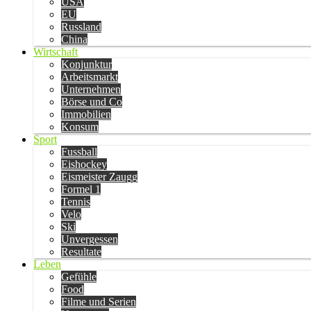
USA
EU
Russland
China
Wirtschaft
Konjunktur
Arbeitsmarkt
Unternehmen
Börse und Co
Immobilien
Konsum
Sport
Fussball
Eishockey
Eismeister Zaugg
Formel 1
Tennis
Velo
Ski
Unvergessen
Resultate
Leben
Gefühle
Food
Filme und Serien