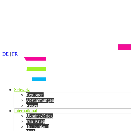
DE
|
FR
Schweiz
Regionen
Abstimmungen
Reisen
International
Ukraine-Krieg
Iran-Krieg
Deutschland