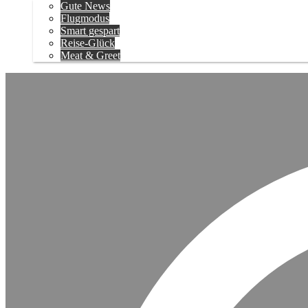
Gute News
Flugmodus
Smart gespart
Reise-Glück
Meat & Greet