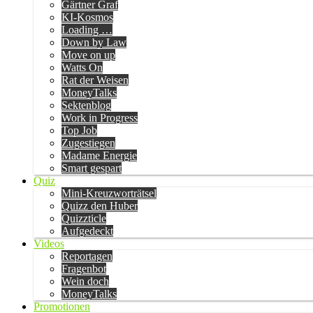
Gärtner Graf
KI-Kosmos
Loading …
Down by Law
Move on up
Watts On
Rat der Weisen
MoneyTalks
Sektenblog
Work in Progress
Top Job
Zugestiegen
Madame Energie
Smart gespart
Quiz
Mini-Kreuzworträtsel
Quizz den Huber
Quizzticle
Aufgedeckt
Videos
Reportagen
Fragenbot
Wein doch
MoneyTalks
Promotionen