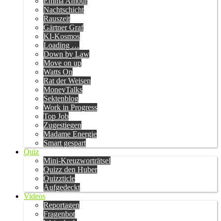
Emma Amour
Nachtschicht
Rauszeit
Gärtner Graf
KI-Kosmos
Loading …
Down by Law
Move on up
Watts On
Rat der Weisen
MoneyTalks
Sektenblog
Work in Progress
Top Job
Zugestiegen
Madame Energie
Smart gespart
Quiz
Mini-Kreuzworträtsel
Quizz den Huber
Quizzticle
Aufgedeckt
Videos
Reportagen
Fragenbot