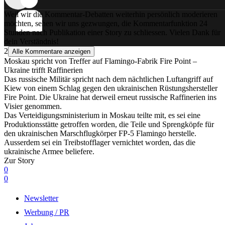
Weil wir die Kommentar-Debatten weiterhin persönlich moderieren
möchten, sehen wir uns gezwungen, die Kommentarfunktion 24
Stunden nach Publikation einer Story zu schliessen. Vielen Dank für
dein Verständnis!
2
Alle Kommentare anzeigen
Moskau spricht von Treffer auf Flamingo-Fabrik Fire Point –
Ukraine trifft Raffinerien
Das russische Militär spricht nach dem nächtlichen Luftangriff auf
Kiew von einem Schlag gegen den ukrainischen Rüstungshersteller
Fire Point. Die Ukraine hat derweil erneut russische Raffinerien ins
Visier genommen.
Das Verteidigungsministerium in Moskau teilte mit, es sei eine
Produktionsstätte getroffen worden, die Teile und Sprengköpfe für
den ukrainischen Marschflugkörper FP-5 Flamingo herstelle.
Ausserdem sei ein Treibstofflager vernichtet worden, das die
ukrainische Armee beliefere.
Zur Story
0
0
Newsletter
Werbung / PR