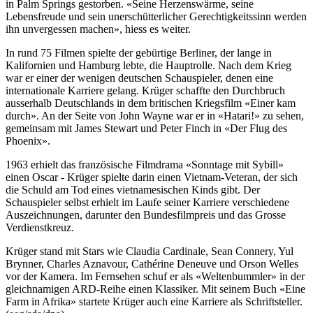
in Palm Springs gestorben. «Seine Herzenswärme, seine
Lebensfreude und sein unerschütterlicher Gerechtigkeitssinn werden
ihn unvergessen machen», hiess es weiter.
In rund 75 Filmen spielte der gebürtige Berliner, der lange in
Kalifornien und Hamburg lebte, die Hauptrolle. Nach dem Krieg
war er einer der wenigen deutschen Schauspieler, denen eine
internationale Karriere gelang. Krüger schaffte den Durchbruch
ausserhalb Deutschlands in dem britischen Kriegsfilm «Einer kam
durch». An der Seite von John Wayne war er in «Hatari!» zu sehen,
gemeinsam mit James Stewart und Peter Finch in «Der Flug des
Phoenix».
1963 erhielt das französische Filmdrama «Sonntage mit Sybill»
einen Oscar - Krüger spielte darin einen Vietnam-Veteran, der sich
die Schuld am Tod eines vietnamesischen Kinds gibt. Der
Schauspieler selbst erhielt im Laufe seiner Karriere verschiedene
Auszeichnungen, darunter den Bundesfilmpreis und das Grosse
Verdienstkreuz.
Krüger stand mit Stars wie Claudia Cardinale, Sean Connery, Yul
Brynner, Charles Aznavour, Cathérine Deneuve und Orson Welles
vor der Kamera. Im Fernsehen schuf er als «Weltenbummler» in der
gleichnamigen ARD-Reihe einen Klassiker. Mit seinem Buch «Eine
Farm in Afrika» startete Krüger auch eine Karriere als Schriftsteller.