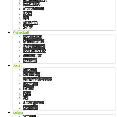
Iran-Krieg
Deutschland
USA
EU
Russland
China
Wirtschaft
Konjunktur
Arbeitsmarkt
Unternehmen
Börse und Co
Immobilien
Konsum
Sport
Fussball
Eishockey
Eismeister Zaugg
Formel 1
Tennis
Velo
Ski
Unvergessen
Resultate
Leben
Gefühle