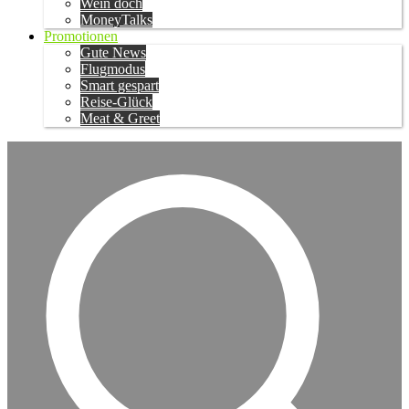
Wein doch
MoneyTalks
Promotionen
Gute News
Flugmodus
Smart gespart
Reise-Glück
Meat & Greet