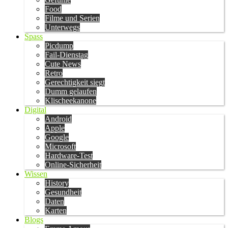
Food
Filme und Serien
Unterwegs
Spass
Picdump
Fail-Dienstag
Cute News
Retro
Gerechtigkeit siegt
Dumm gelaufen
Klischeekanone
Digital
Android
Apple
Google
Microsoft
Hardware-Test
Online-Sicherheit
Wissen
History
Gesundheit
Daten
Karten
Blogs