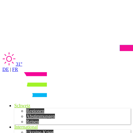
31°
DE
|
FR
Schweiz
Regionen
Abstimmungen
Reisen
International
Ukraine-Krieg