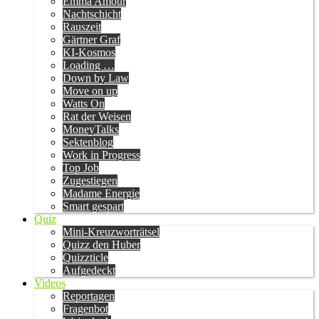
Emma Amour
Nachtschicht
Rauszeit
Gärtner Graf
KI-Kosmos
Loading …
Down by Law
Move on up
Watts On
Rat der Weisen
MoneyTalks
Sektenblog
Work in Progress
Top Job
Zugestiegen
Madame Energie
Smart gespart
Quiz
Mini-Kreuzworträtsel
Quizz den Huber
Quizzticle
Aufgedeckt
Videos
Reportagen
Fragenbot