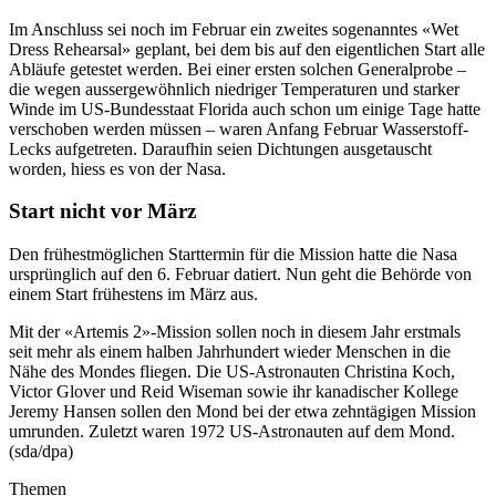
Im Anschluss sei noch im Februar ein zweites sogenanntes «Wet
Dress Rehearsal» geplant, bei dem bis auf den eigentlichen Start alle
Abläufe getestet werden. Bei einer ersten solchen Generalprobe –
die wegen aussergewöhnlich niedriger Temperaturen und starker
Winde im US-Bundesstaat Florida auch schon um einige Tage hatte
verschoben werden müssen – waren Anfang Februar Wasserstoff-
Lecks aufgetreten. Daraufhin seien Dichtungen ausgetauscht
worden, hiess es von der Nasa.
Start nicht vor März
Den frühestmöglichen Starttermin für die Mission hatte die Nasa
ursprünglich auf den 6. Februar datiert. Nun geht die Behörde von
einem Start frühestens im März aus.
Mit der «Artemis 2»-Mission sollen noch in diesem Jahr erstmals
seit mehr als einem halben Jahrhundert wieder Menschen in die
Nähe des Mondes fliegen. Die US-Astronauten Christina Koch,
Victor Glover und Reid Wiseman sowie ihr kanadischer Kollege
Jeremy Hansen sollen den Mond bei der etwa zehntägigen Mission
umrunden. Zuletzt waren 1972 US-Astronauten auf dem Mond.
(sda/dpa)
Themen