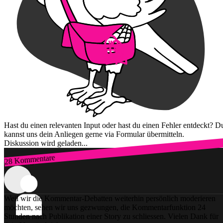
Hast du einen relevanten Input oder hast du einen Fehler entdeckt? D
kannst uns dein Anliegen gerne via Formular übermitteln.
Diskussion wird geladen...
28 Kommentare
Zum Login
Weil wir die Kommentar-Debatten weiterhin persönlich moderieren
möchten, sehen wir uns gezwungen, die Kommentarfunktion 24
Stunden nach Publikation einer Story zu schliessen. Vielen Dank für