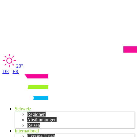
20°
DE
|
FR
Schweiz
Regionen
Abstimmungen
Reisen
International
Ukraine-Krieg