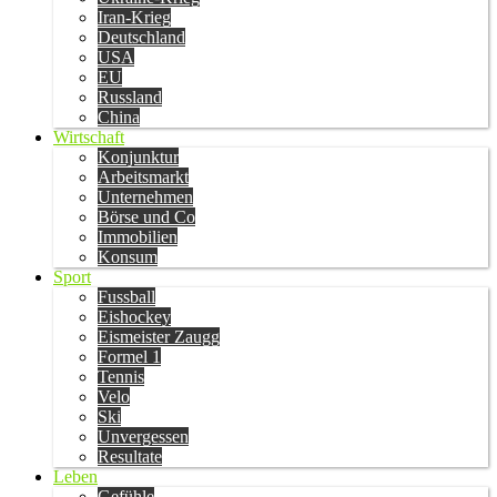
Iran-Krieg
Deutschland
USA
EU
Russland
China
Wirtschaft
Konjunktur
Arbeitsmarkt
Unternehmen
Börse und Co
Immobilien
Konsum
Sport
Fussball
Eishockey
Eismeister Zaugg
Formel 1
Tennis
Velo
Ski
Unvergessen
Resultate
Leben
Gefühle