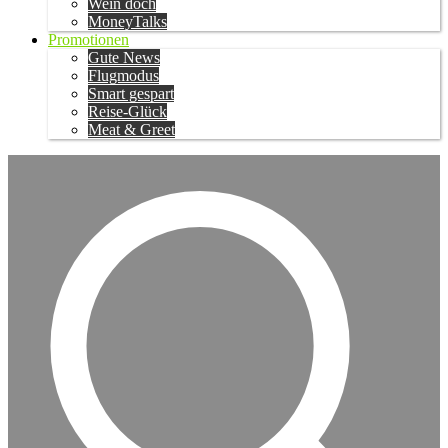
Wein doch
MoneyTalks
Promotionen
Gute News
Flugmodus
Smart gespart
Reise-Glück
Meat & Greet