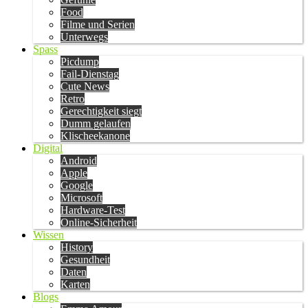
Food
Filme und Serien
Unterwegs
Spass
Picdump
Fail-Dienstag
Cute News
Retro
Gerechtigkeit siegt
Dumm gelaufen
Klischeekanone
Digital
Android
Apple
Google
Microsoft
Hardware-Test
Online-Sicherheit
Wissen
History
Gesundheit
Daten
Karten
Blogs