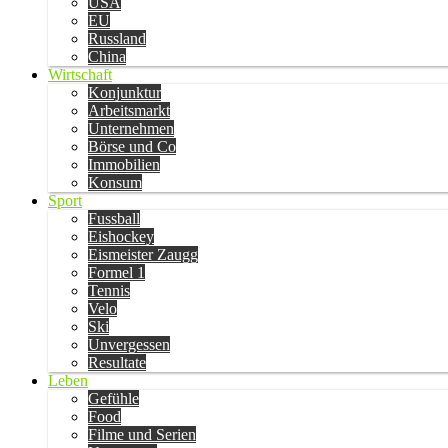
USA
EU
Russland
China
Wirtschaft
Konjunktur
Arbeitsmarkt
Unternehmen
Börse und Co
Immobilien
Konsum
Sport
Fussball
Eishockey
Eismeister Zaugg
Formel 1
Tennis
Velo
Ski
Unvergessen
Resultate
Leben
Gefühle
Food
Filme und Serien