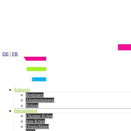
DE
|
FR
Schweiz
Regionen
Abstimmungen
Reisen
International
Ukraine-Krieg
Iran-Krieg
Deutschland