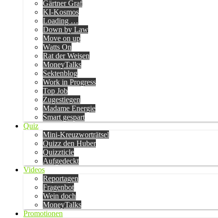
Gärtner Graf
KI-Kosmos
Loading …
Down by Law
Move on up
Watts On
Rat der Weisen
MoneyTalks
Sektenblog
Work in Progress
Top Job
Zugestiegen
Madame Energie
Smart gespart
Quiz
Mini-Kreuzworträtsel
Quizz den Huber
Quizzticle
Aufgedeckt
Videos
Reportagen
Fragenbot
Wein doch
MoneyTalks
Promotionen