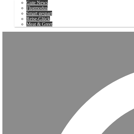
Gute News
Flugmodus
Smart gespart
Reise-Glück
Meat & Greet