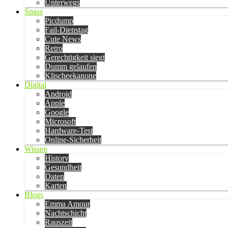
Unterwegs
Spass
Picdump
Fail-Dienstag
Cute News
Retro
Gerechtigkeit siegt
Dumm gelaufen
Klischeekanone
Digital
Android
Apple
Google
Microsoft
Hardware-Test
Online-Sicherheit
Wissen
History
Gesundheit
Daten
Karten
Blogs
Emma Amour
Nachtschicht
Rauszeit