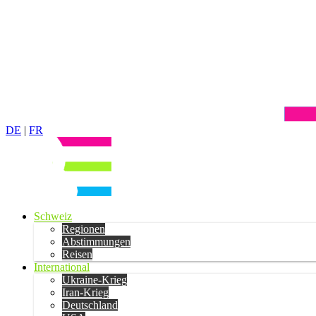
DE
|
FR
Schweiz
Regionen
Abstimmungen
Reisen
International
Ukraine-Krieg
Iran-Krieg
Deutschland