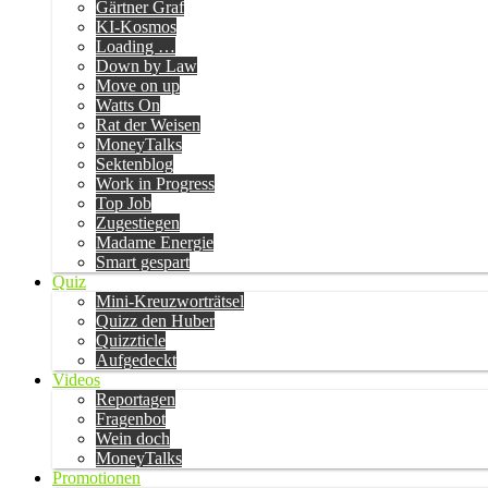
Gärtner Graf
KI-Kosmos
Loading …
Down by Law
Move on up
Watts On
Rat der Weisen
MoneyTalks
Sektenblog
Work in Progress
Top Job
Zugestiegen
Madame Energie
Smart gespart
Quiz
Mini-Kreuzworträtsel
Quizz den Huber
Quizzticle
Aufgedeckt
Videos
Reportagen
Fragenbot
Wein doch
MoneyTalks
Promotionen