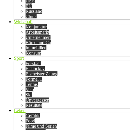
USA
EU
Russland
China
Wirtschaft
Konjunktur
Arbeitsmarkt
Unternehmen
Börse und Co
Immobilien
Konsum
Sport
Fussball
Eishockey
Eismeister Zaugg
Formel 1
Tennis
Velo
Ski
Unvergessen
Resultate
Leben
Gefühle
Food
Filme und Serien