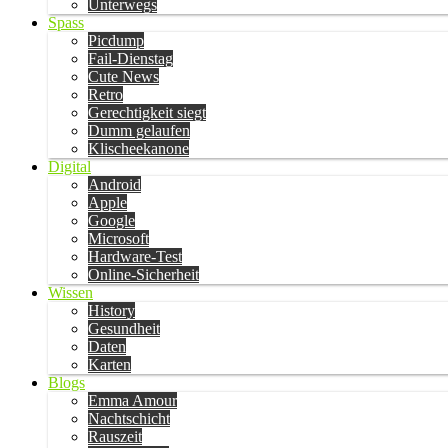
Unterwegs
Spass
Picdump
Fail-Dienstag
Cute News
Retro
Gerechtigkeit siegt
Dumm gelaufen
Klischeekanone
Digital
Android
Apple
Google
Microsoft
Hardware-Test
Online-Sicherheit
Wissen
History
Gesundheit
Daten
Karten
Blogs
Emma Amour
Nachtschicht
Rauszeit