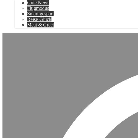
Gute News
Flugmodus
Smart gespart
Reise-Glück
Meat & Greet