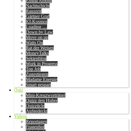
Emma Amour
Nachtschicht
Rauszeit
Gärtner Graf
KI-Kosmos
Loading …
Down by Law
Move on up
Watts On
Rat der Weisen
MoneyTalks
Sektenblog
Work in Progress
Top Job
Zugestiegen
Madame Energie
Smart gespart
Quiz
Mini-Kreuzworträtsel
Quizz den Huber
Quizzticle
Aufgedeckt
Videos
Reportagen
Fragenbot