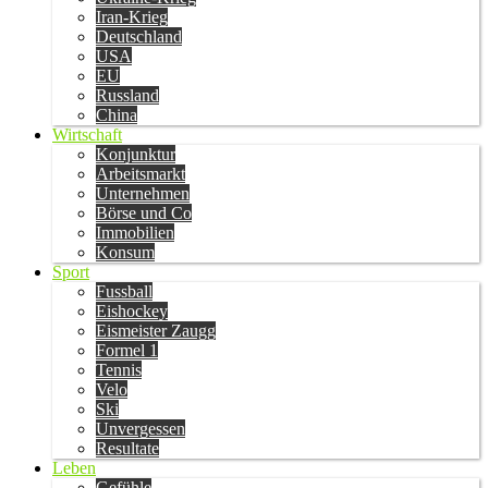
Iran-Krieg
Deutschland
USA
EU
Russland
China
Wirtschaft
Konjunktur
Arbeitsmarkt
Unternehmen
Börse und Co
Immobilien
Konsum
Sport
Fussball
Eishockey
Eismeister Zaugg
Formel 1
Tennis
Velo
Ski
Unvergessen
Resultate
Leben
Gefühle