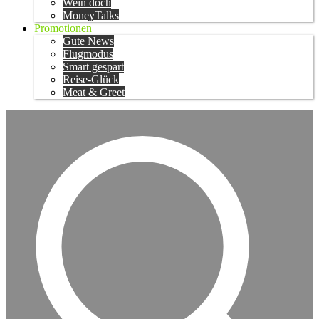
Wein doch
MoneyTalks
Promotionen
Gute News
Flugmodus
Smart gespart
Reise-Glück
Meat & Greet