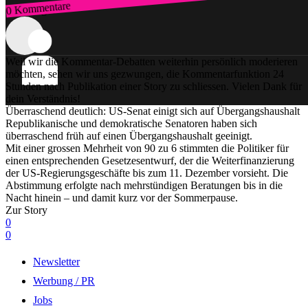
0 Kommentare
Zum Login
Weil wir die Kommentar-Debatten weiterhin persönlich moderieren
möchten, sehen wir uns gezwungen, die Kommentarfunktion 24
Stunden nach Publikation einer Story zu schliessen. Vielen Dank für
dein Verständnis!
Überraschend deutlich: US-Senat einigt sich auf Übergangshaushalt
Republikanische und demokratische Senatoren haben sich
überraschend früh auf einen Übergangshaushalt geeinigt.
Mit einer grossen Mehrheit von 90 zu 6 stimmten die Politiker für
einen entsprechenden Gesetzesentwurf, der die Weiterfinanzierung
der US-Regierungsgeschäfte bis zum 11. Dezember vorsieht. Die
Abstimmung erfolgte nach mehrstündigen Beratungen bis in die
Nacht hinein – und damit kurz vor der Sommerpause.
Zur Story
0
0
Newsletter
Werbung / PR
Jobs