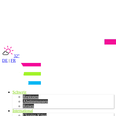
32°
DE
|
FR
Schweiz
Regionen
Abstimmungen
Reisen
International
Ukraine-Krieg