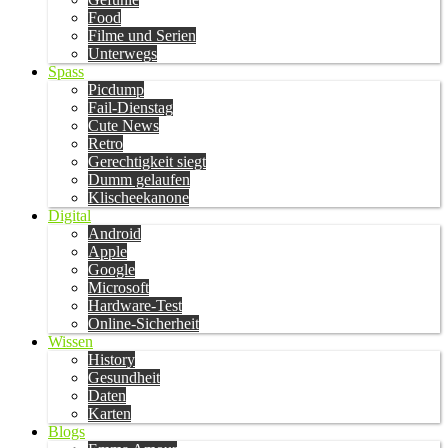
Food
Filme und Serien
Unterwegs
Spass
Picdump
Fail-Dienstag
Cute News
Retro
Gerechtigkeit siegt
Dumm gelaufen
Klischeekanone
Digital
Android
Apple
Google
Microsoft
Hardware-Test
Online-Sicherheit
Wissen
History
Gesundheit
Daten
Karten
Blogs