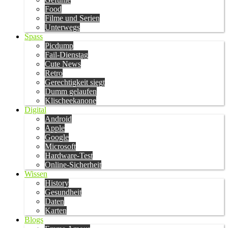
Food
Filme und Serien
Unterwegs
Spass
Picdump
Fail-Dienstag
Cute News
Retro
Gerechtigkeit siegt
Dumm gelaufen
Klischeekanone
Digital
Android
Apple
Google
Microsoft
Hardware-Test
Online-Sicherheit
Wissen
History
Gesundheit
Daten
Karten
Blogs