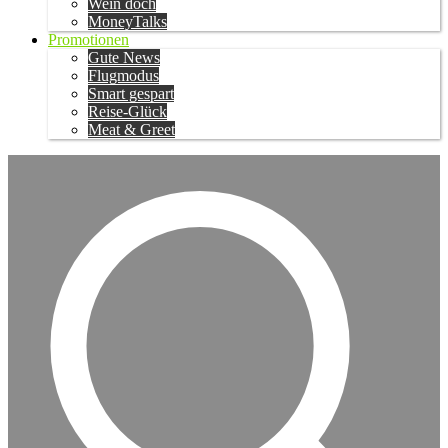
Wein doch
MoneyTalks
Promotionen
Gute News
Flugmodus
Smart gespart
Reise-Glück
Meat & Greet