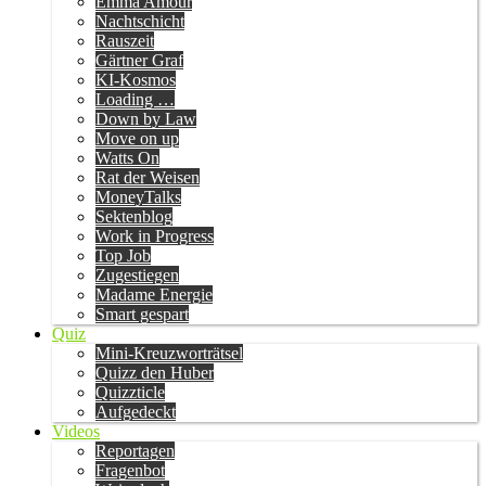
Emma Amour
Nachtschicht
Rauszeit
Gärtner Graf
KI-Kosmos
Loading …
Down by Law
Move on up
Watts On
Rat der Weisen
MoneyTalks
Sektenblog
Work in Progress
Top Job
Zugestiegen
Madame Energie
Smart gespart
Quiz
Mini-Kreuzworträtsel
Quizz den Huber
Quizzticle
Aufgedeckt
Videos
Reportagen
Fragenbot