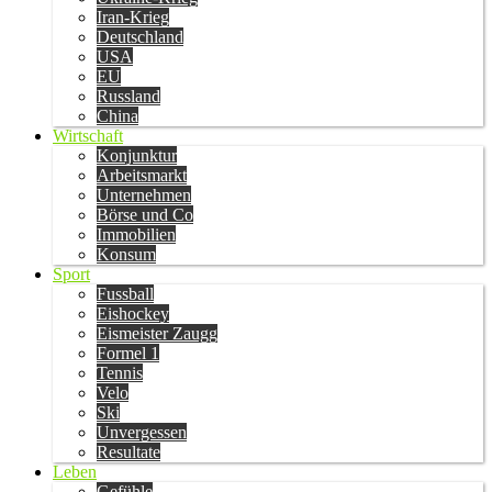
Iran-Krieg
Deutschland
USA
EU
Russland
China
Wirtschaft
Konjunktur
Arbeitsmarkt
Unternehmen
Börse und Co
Immobilien
Konsum
Sport
Fussball
Eishockey
Eismeister Zaugg
Formel 1
Tennis
Velo
Ski
Unvergessen
Resultate
Leben
Gefühle