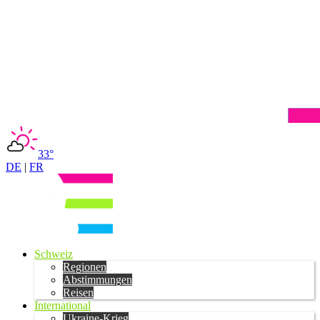
33°
DE
|
FR
Schweiz
Regionen
Abstimmungen
Reisen
International
Ukraine-Krieg