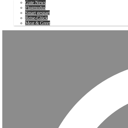
Gute News
Flugmodus
Smart gespart
Reise-Glück
Meat & Greet