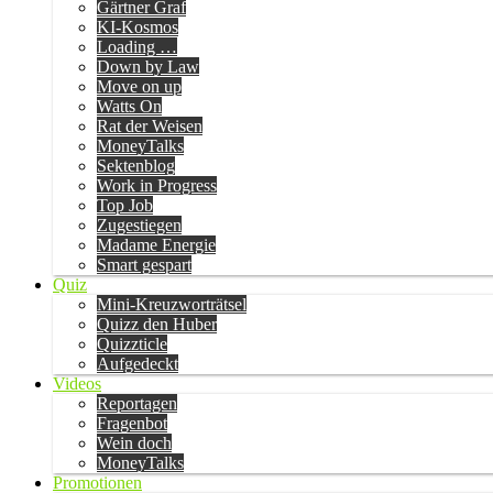
Gärtner Graf
KI-Kosmos
Loading …
Down by Law
Move on up
Watts On
Rat der Weisen
MoneyTalks
Sektenblog
Work in Progress
Top Job
Zugestiegen
Madame Energie
Smart gespart
Quiz
Mini-Kreuzworträtsel
Quizz den Huber
Quizzticle
Aufgedeckt
Videos
Reportagen
Fragenbot
Wein doch
MoneyTalks
Promotionen