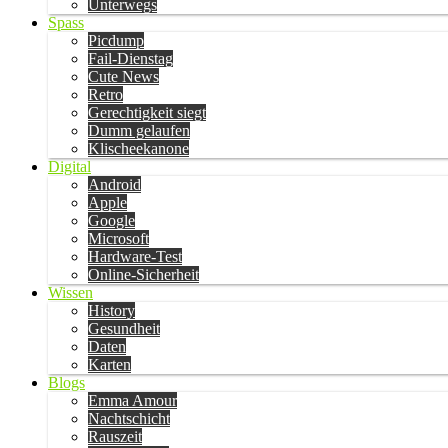
Unterwegs
Spass
Picdump
Fail-Dienstag
Cute News
Retro
Gerechtigkeit siegt
Dumm gelaufen
Klischeekanone
Digital
Android
Apple
Google
Microsoft
Hardware-Test
Online-Sicherheit
Wissen
History
Gesundheit
Daten
Karten
Blogs
Emma Amour
Nachtschicht
Rauszeit