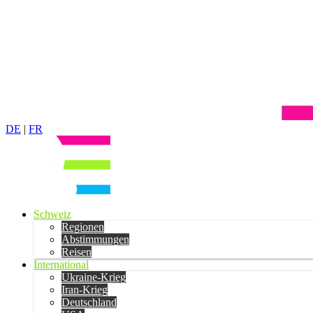
DE
|
FR
Schweiz
Regionen
Abstimmungen
Reisen
International
Ukraine-Krieg
Iran-Krieg
Deutschland