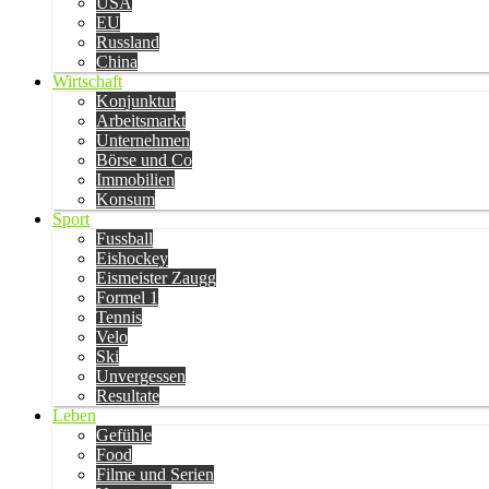
USA
EU
Russland
China
Wirtschaft
Konjunktur
Arbeitsmarkt
Unternehmen
Börse und Co
Immobilien
Konsum
Sport
Fussball
Eishockey
Eismeister Zaugg
Formel 1
Tennis
Velo
Ski
Unvergessen
Resultate
Leben
Gefühle
Food
Filme und Serien