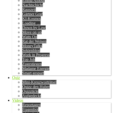
Emma Amour
Nachtschicht
Rauszeit
Gärtner Graf
KI-Kosmos
Loading …
Down by Law
Move on up
Watts On
Rat der Weisen
MoneyTalks
Sektenblog
Work in Progress
Top Job
Zugestiegen
Madame Energie
Smart gespart
Quiz
Mini-Kreuzworträtsel
Quizz den Huber
Quizzticle
Aufgedeckt
Videos
Reportagen
Fragenbot