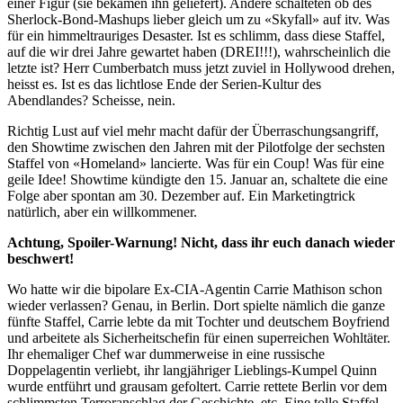
einer Figur (sie bekamen ihn geliefert). Andere schalteten ob des
Sherlock-Bond-Mashups lieber gleich um zu «Skyfall» auf itv. Was
für ein himmeltrauriges Desaster. Ist es schlimm, dass diese Staffel,
auf die wir drei Jahre gewartet haben (DREI!!!), wahrscheinlich die
letzte ist? Herr Cumberbatch muss jetzt zuviel in Hollywood drehen,
heisst es. Ist es das lichtlose Ende der Serien-Kultur des
Abendlandes? Scheisse, nein.
Richtig Lust auf viel mehr macht dafür der Überraschungsangriff,
den Showtime zwischen den Jahren mit der Pilotfolge der sechsten
Staffel von «Homeland» lancierte. Was für ein Coup! Was für eine
geile Idee! Showtime kündigte den 15. Januar an, schaltete die eine
Folge aber spontan am 30. Dezember auf. Ein Marketingtrick
natürlich, aber ein willkommener.
Achtung, Spoiler-Warnung! Nicht, dass ihr euch danach wieder
beschwert!
Wo hatte wir die bipolare Ex-CIA-Agentin Carrie Mathison schon
wieder verlassen? Genau, in Berlin. Dort spielte nämlich die ganze
fünfte Staffel, Carrie lebte da mit Tochter und deutschem Boyfriend
und arbeitete als Sicherheitschefin für einen superreichen Wohltäter.
Ihr ehemaliger Chef war dummerweise in eine russische
Doppelagentin verliebt, ihr langjähriger Lieblings-Kumpel Quinn
wurde entführt und grausam gefoltert. Carrie rettete Berlin vor dem
schlimmsten Terroranschlag der Geschichte, etc. Eine tolle Staffel,