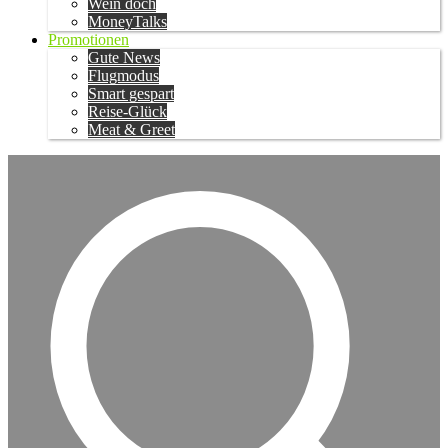
Wein doch
MoneyTalks
Promotionen
Gute News
Flugmodus
Smart gespart
Reise-Glück
Meat & Greet