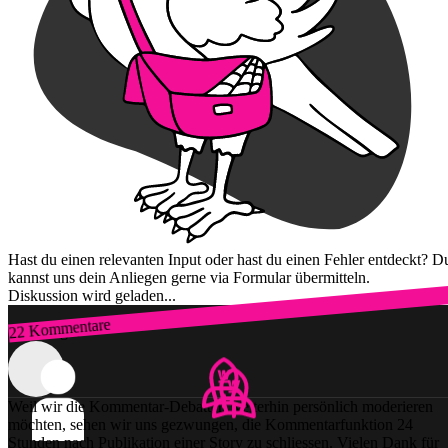
Hast du einen relevanten Input oder hast du einen Fehler entdeckt? D
kannst uns dein Anliegen gerne via Formular übermitteln.
Diskussion wird geladen...
22 Kommentare
Zum Login
Weil wir die Kommentar-Debatten weiterhin persönlich moderieren
möchten, sehen wir uns gezwungen, die Kommentarfunktion 24
Stunden nach Publikation einer Story zu schliessen. Vielen Dank für