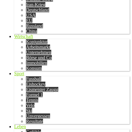
Iran-Krieg
Deutschland
USA
EU
Russland
China
Wirtschaft
Konjunktur
Arbeitsmarkt
Unternehmen
Börse und Co
Immobilien
Konsum
Sport
Fussball
Eishockey
Eismeister Zaugg
Formel 1
Tennis
Velo
Ski
Unvergessen
Resultate
Leben
Gefühle