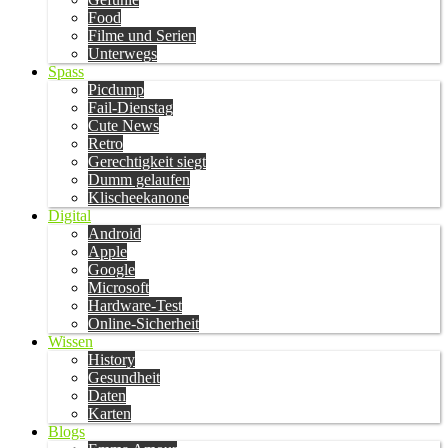
Food
Filme und Serien
Unterwegs
Spass
Picdump
Fail-Dienstag
Cute News
Retro
Gerechtigkeit siegt
Dumm gelaufen
Klischeekanone
Digital
Android
Apple
Google
Microsoft
Hardware-Test
Online-Sicherheit
Wissen
History
Gesundheit
Daten
Karten
Blogs