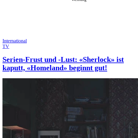
International
TV
Serien-Frust und -Lust: «Sherlock» ist
kaputt, «Homeland» beginnt gut!