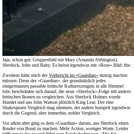
Jaja, schon gut: Gruppenbild mit Mary (Amanda Abbington),
Sherlock, John und Baby. Es heisst irgendwas mit «Rose».
Bild: bbc
Zweitens hätte mich der
Vorbericht im «Guardian»
stutzig machen
müssen: Denn der «Guardian», der grundsätzlich jedes
einigermassen passable britische Kulturerzeugnis in alle Himmel
lobt, beschränkte sich darauf, die neue «Sherlock»-Folge mit andern
britischen Ikonen zu vergleichen. Aus Sherlock Holmes wurde
Hamlet und aus John Watson plötzlich King Lear. Der eine
Shakespeare-Vergleich mag stimmen, der andere humpelt irgendwie
durch die Gegend, aber immerhin, nobler Vergleich.
Vor allem aber ging es dem «Guardian» darum, aus Sherlock einen
Bruder von Bond zu machen. Mehr Action, weniger Worte. Leider
trifft genau das zu und führt zum Totalschaden von «The Six