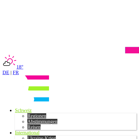
18°
DE
|
FR
Schweiz
Regionen
Abstimmungen
Reisen
International
Ukraine-Krieg