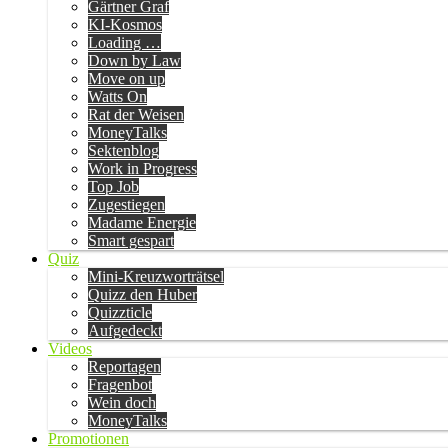
Gärtner Graf
KI-Kosmos
Loading …
Down by Law
Move on up
Watts On
Rat der Weisen
MoneyTalks
Sektenblog
Work in Progress
Top Job
Zugestiegen
Madame Energie
Smart gespart
Quiz
Mini-Kreuzworträtsel
Quizz den Huber
Quizzticle
Aufgedeckt
Videos
Reportagen
Fragenbot
Wein doch
MoneyTalks
Promotionen