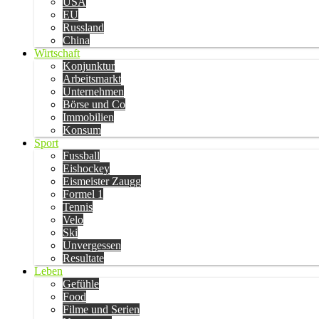
USA
EU
Russland
China
Wirtschaft
Konjunktur
Arbeitsmarkt
Unternehmen
Börse und Co
Immobilien
Konsum
Sport
Fussball
Eishockey
Eismeister Zaugg
Formel 1
Tennis
Velo
Ski
Unvergessen
Resultate
Leben
Gefühle
Food
Filme und Serien