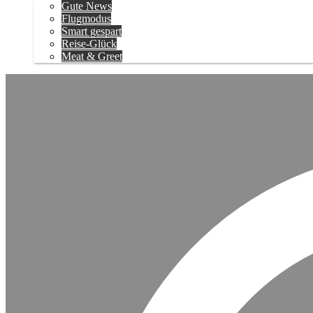
Gute News
Flugmodus
Smart gespart
Reise-Glück
Meat & Greet