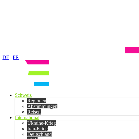
DE
|
FR
Schweiz
Regionen
Abstimmungen
Reisen
International
Ukraine-Krieg
Iran-Krieg
Deutschland