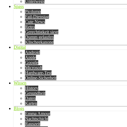
Unterwegs
Spass
Picdump
Fail-Dienstag
Cute News
Retro
Gerechtigkeit siegt
Dumm gelaufen
Klischeekanone
Digital
Android
Apple
Google
Microsoft
Hardware-Test
Online-Sicherheit
Wissen
History
Gesundheit
Daten
Karten
Blogs
Emma Amour
Nachtschicht
Rauszeit