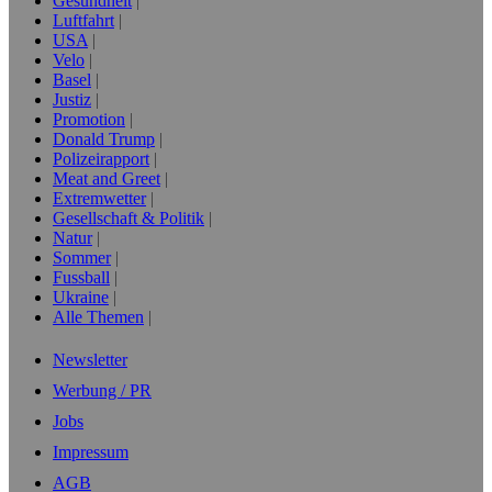
Gesundheit
Luftfahrt
USA
Velo
Basel
Justiz
Promotion
Donald Trump
Polizeirapport
Meat and Greet
Extremwetter
Gesellschaft & Politik
Natur
Sommer
Fussball
Ukraine
Alle Themen
Newsletter
Werbung / PR
Jobs
Impressum
AGB