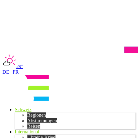
29°
DE
|
FR
Schweiz
Regionen
Abstimmungen
Reisen
International
Ukraine-Krieg