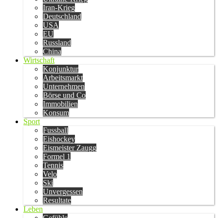
Iran-Krieg
Deutschland
USA
EU
Russland
China
Wirtschaft
Konjunktur
Arbeitsmarkt
Unternehmen
Börse und Co
Immobilien
Konsum
Sport
Fussball
Eishockey
Eismeister Zaugg
Formel 1
Tennis
Velo
Ski
Unvergessen
Resultate
Leben
Gefühle