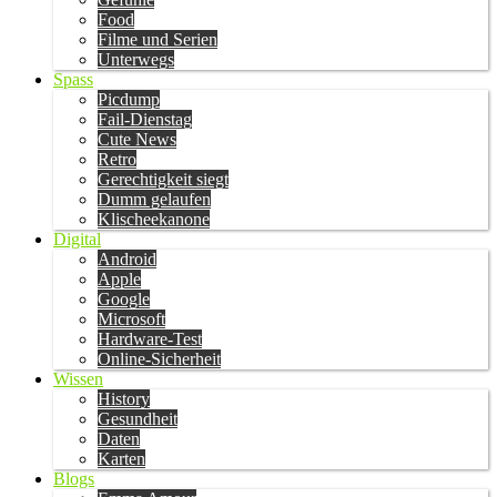
Food
Filme und Serien
Unterwegs
Spass
Picdump
Fail-Dienstag
Cute News
Retro
Gerechtigkeit siegt
Dumm gelaufen
Klischeekanone
Digital
Android
Apple
Google
Microsoft
Hardware-Test
Online-Sicherheit
Wissen
History
Gesundheit
Daten
Karten
Blogs