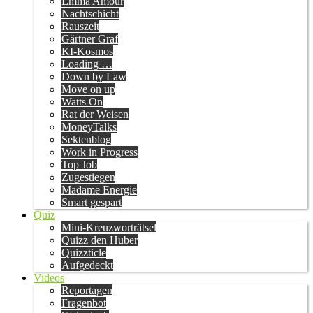
Emma Amour
Nachtschicht
Rauszeit
Gärtner Graf
KI-Kosmos
Loading …
Down by Law
Move on up
Watts On
Rat der Weisen
MoneyTalks
Sektenblog
Work in Progress
Top Job
Zugestiegen
Madame Energie
Smart gespart
Quiz
Mini-Kreuzworträtsel
Quizz den Huber
Quizzticle
Aufgedeckt
Videos
Reportagen
Fragenbot