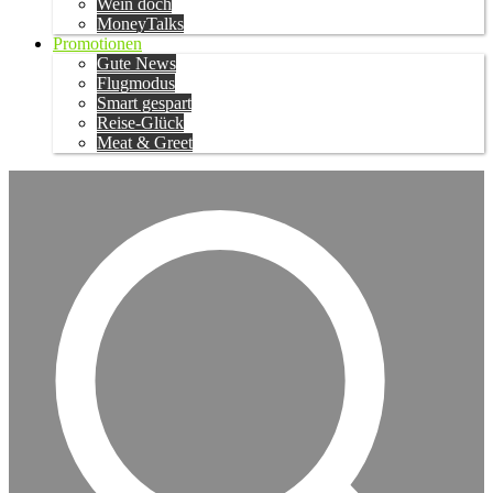
Wein doch
MoneyTalks
Promotionen
Gute News
Flugmodus
Smart gespart
Reise-Glück
Meat & Greet