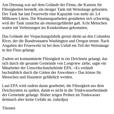
Am Dienstag war auf dem Gelände der Firma, die Kartons für
Flüssigkeiten herstellt, ein riesiger Tank mit Weisslauge geborsten.
Der Tank hat laut Feuerwehr eine Kapazität von mehr als 3,4
Millionen Litern. Die Räumungsarbeiten gestalteten sich schwierig,
weil der Tank zunächst als einsturzgefährdet galt. Acht Menschen
waren mit Verletzungen ins Krankenhaus gekommen.
Das Gelände der Verpackungsfabrik grenzt direkt an den Columbia
River, der die Bundesstaaten Washington und Oregon trennt. Nach
Angaben der Feuerwehr ist bei dem Unfall ein Teil der Weisslauge
in den Fluss gelangt.
Zudem sei kontaminierte Flüssigkeit in ein Deichnetz gelangt, das
sich durch die gesamte Gemeinde von Longview ziehe, sagte ein
Mitarbeiter der Umweltschutzbehörde EPA. «Es verläuft
buchstäblich durch die Gärten der Anwohner.» Das könne für
Menschen und Haustiere gefährlich werden.
Laut EPA wird zudem daran gearbeitet, die Flüssigkeit aus dem
Deichsystem zu spülen, damit es nicht in die Trinkwasserbestände
der Gemeinde gelange. Bisher zeigen Proben im Trinkwasser
demnach aber keine Gefahr an. (sda/dpa)
Themen