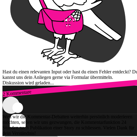
Hast du einen relevanten Input oder hast du einen Fehler entdeckt? D
kannst uns dein Anliegen gerne via Formular übermitteln.
Diskussion wird geladen...
2 Kommentare
Zum Login
Weil wir die Kommentar-Debatten weiterhin persönlich moderieren
möchten, sehen wir uns gezwungen, die Kommentarfunktion 24
Stunden nach Publikation einer Story zu schliessen. Vielen Dank für
dein Verständnis!