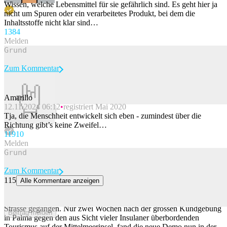
Wissen, welche Lebensmittel für sie gefährlich sind. Es geht hier ja
nicht um Spuren oder ein verarbeitetes Produkt, bei dem die
Inhaltsstoffe nicht klar sind…
138
4
Melden
Zum Kommentar
Amarillo
12.11.2024 06:12
registriert Mai 2020
Beitrag melden
Tja, die Menschheit entwickelt sich eben - zumindest über die
Richtung gibt’s keine Zweifel…
119
10
Melden
Zum Kommentar
115
Alle Kommentare anzeigen
Erneut Demonstration gegen den Massentourismus auf Mallorca
Erneut sind Mallorquiner gegen den Massentourismus auf die
Strasse gegangen. Nur zwei Wochen nach der grossen Kundgebung
Beitrag melden
in Palma gegen den aus Sicht vieler Insulaner überbordenden
Tourismus auf der Mittelmeerinsel, fand die neue Demo nun in der