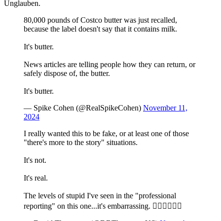
Unglauben.
80,000 pounds of Costco butter was just recalled,
because the label doesn't say that it contains milk.
It's butter.
News articles are telling people how they can return, or
safely dispose of, the butter.
It's butter.
— Spike Cohen (@RealSpikeCohen)
November 11,
2024
I really wanted this to be fake, or at least one of those
"there's more to the story" situations.
It's not.
It's real.
The levels of stupid I've seen in the "professional
reporting" on this one...it's embarrassing. 🤦‍♂️🤦‍♂️🤦‍♂️