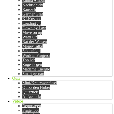
Emma Amour
Nachtschicht
Rauszeit
Gärtner Graf
KI-Kosmos
Loading …
Down by Law
Move on up
Watts On
Rat der Weisen
MoneyTalks
Sektenblog
Work in Progress
Top Job
Zugestiegen
Madame Energie
Smart gespart
Quiz
Mini-Kreuzworträtsel
Quizz den Huber
Quizzticle
Aufgedeckt
Videos
Reportagen
Fragenbot