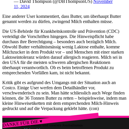
— David Thompson (@DBThompsonUS)
November
11, 2024
Eine anderer User kommentiert, dass Butter, um überhaupt Butter
genannt werden zu dürfen, zwingend Milch enthalten müsse.
Die US-Behörde für Krankheitskontrolle und Prävention (CDC)
verteidigt die Vorschriften hingegen. Die Hinweispflicht habe
durchaus ihre Berechtigung – besonders auch bezüglich Milch.
Obwohl Butter verhältnismässig wenig Laktose enthalte, komme
Milchzucker in dem Produkt vor – und Menschen mit einer starken
Laktoseintoleranz würden darauf allergisch reagieren. Milch sei in
den USA für die meisten schweren allergischen Reaktionen
überhaupt verantwortlich. Ob es beim betroffenen Produkt zu
entsprechenden Vorfällen kam, ist nicht bekannt.
Kritik gibt es aufgrund des Umgangs mit der Situation auch an
Costco. Einige User werfen dem Detailhändler vor,
verschwenderisch zu sein. Man hätte schliesslich auch Wege finden
können, die 36 Tonnen Butter zu retten – beispielsweise, indem man
kleine Hinweisetiketten mit dem entsprechenden Milch-Hinweis
gedruckt und auf die Verpackung geklebt hätte. (con)
DANKE FÜR DIE ♥
Würdest du gerne watson und unseren Journalismus