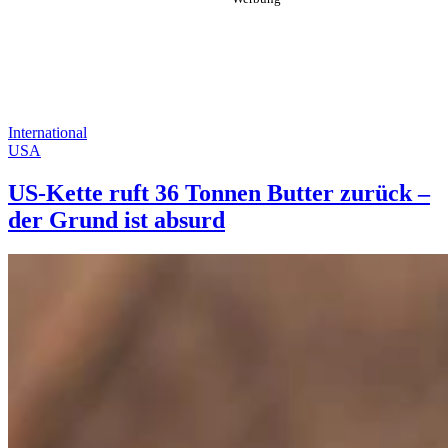
International
USA
US-Kette ruft 36 Tonnen Butter zurück –
der Grund ist absurd