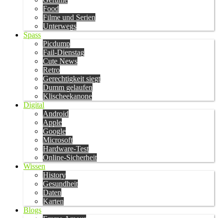
Food
Filme und Serien
Unterwegs
Spass
Picdump
Fail-Dienstag
Cute News
Retro
Gerechtigkeit siegt
Dumm gelaufen
Klischeekanone
Digital
Android
Apple
Google
Microsoft
Hardware-Test
Online-Sicherheit
Wissen
History
Gesundheit
Daten
Karten
Blogs