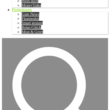
Wein doch
MoneyTalks
Promotionen
Gute News
Flugmodus
Smart gespart
Reise-Glück
Meat & Greet