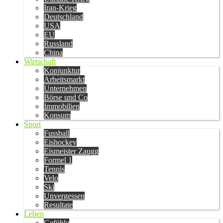
Iran-Krieg
Deutschland
USA
EU
Russland
China
Wirtschaft
Konjunktur
Arbeitsmarkt
Unternehmen
Börse und Co
Immobilien
Konsum
Sport
Fussball
Eishockey
Eismeister Zaugg
Formel 1
Tennis
Velo
Ski
Unvergessen
Resultate
Leben
Gefühle