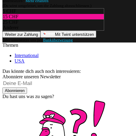
unterstützen?
Mehr erfahren
(Du wirst umgeleitet, um die Zahlung abzuschliessen.)
5 CHF
15 CHF
25 CHF
Anderer
Weiter zur Zahlung
Mit Twint unterstützen
Oder unterstütze uns per
Banküberweisung
.
Themen
International
USA
Das könnte dich auch noch interessieren:
Abonniere unseren Newsletter
Abonnieren
Du hast uns was zu sagen?