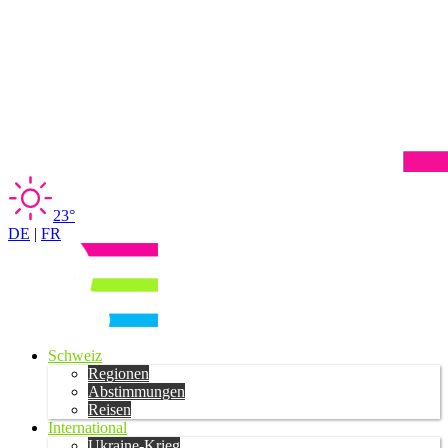
23°
DE
|
FR
Schweiz
Regionen
Abstimmungen
Reisen
International
Ukraine-Krieg