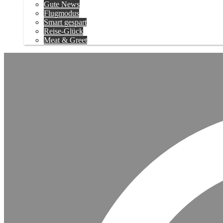
Gute News
Flugmodus
Smart gespart
Reise-Glück
Meat & Greet