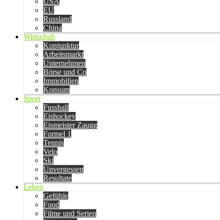
USA
EU
Russland
China
Wirtschaft
Konjunktur
Arbeitsmarkt
Unternehmen
Börse und Co
Immobilien
Konsum
Sport
Fussball
Eishockey
Eismeister Zaugg
Formel 1
Tennis
Velo
Ski
Unvergessen
Resultate
Leben
Gefühle
Food
Filme und Serien