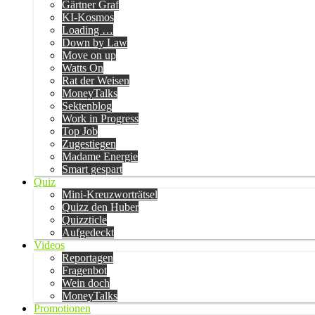
Gärtner Graf
KI-Kosmos
Loading …
Down by Law
Move on up
Watts On
Rat der Weisen
MoneyTalks
Sektenblog
Work in Progress
Top Job
Zugestiegen
Madame Energie
Smart gespart
Quiz
Mini-Kreuzworträtsel
Quizz den Huber
Quizzticle
Aufgedeckt
Videos
Reportagen
Fragenbot
Wein doch
MoneyTalks
Promotionen