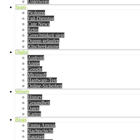
Unterwegs
Spass
Picdump
Fail-Dienstag
Cute News
Retro
Gerechtigkeit siegt
Dumm gelaufen
Klischeekanone
Digital
Android
Apple
Google
Microsoft
Hardware-Test
Online-Sicherheit
Wissen
History
Gesundheit
Daten
Karten
Blogs
Emma Amour
Nachtschicht
Rauszeit