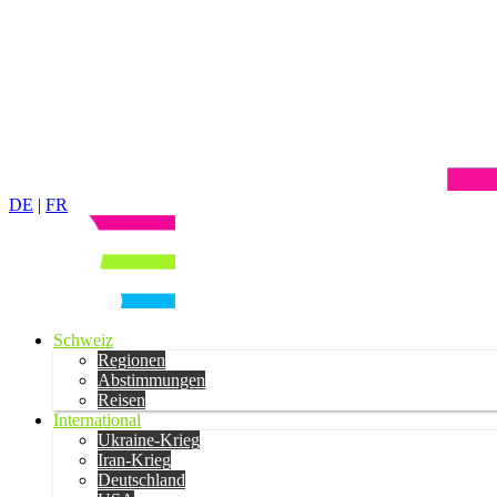
DE
|
FR
Schweiz
Regionen
Abstimmungen
Reisen
International
Ukraine-Krieg
Iran-Krieg
Deutschland