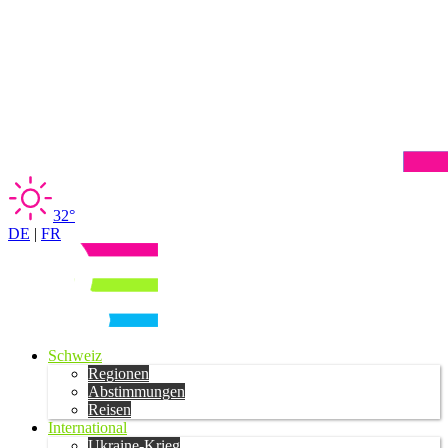
32°
DE
|
FR
Schweiz
Regionen
Abstimmungen
Reisen
International
Ukraine-Krieg