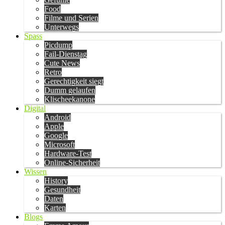
Food
Filme und Serien
Unterwegs
Spass
Picdump
Fail-Dienstag
Cute News
Retro
Gerechtigkeit siegt
Dumm gelaufen
Klischeekanone
Digital
Android
Apple
Google
Microsoft
Hardware-Test
Online-Sicherheit
Wissen
History
Gesundheit
Daten
Karten
Blogs