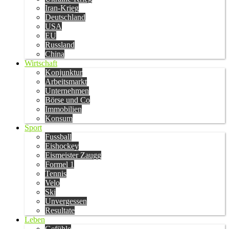
Iran-Krieg
Deutschland
USA
EU
Russland
China
Wirtschaft
Konjunktur
Arbeitsmarkt
Unternehmen
Börse und Co
Immobilien
Konsum
Sport
Fussball
Eishockey
Eismeister Zaugg
Formel 1
Tennis
Velo
Ski
Unvergessen
Resultate
Leben
Gefühle