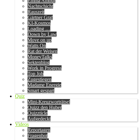
Emma Amour
Nachtschicht
Rauszeit
Gärtner Graf
KI-Kosmos
Loading …
Down by Law
Move on up
Watts On
Rat der Weisen
MoneyTalks
Sektenblog
Work in Progress
Top Job
Zugestiegen
Madame Energie
Smart gespart
Quiz
Mini-Kreuzworträtsel
Quizz den Huber
Quizzticle
Aufgedeckt
Videos
Reportagen
Fragenbot