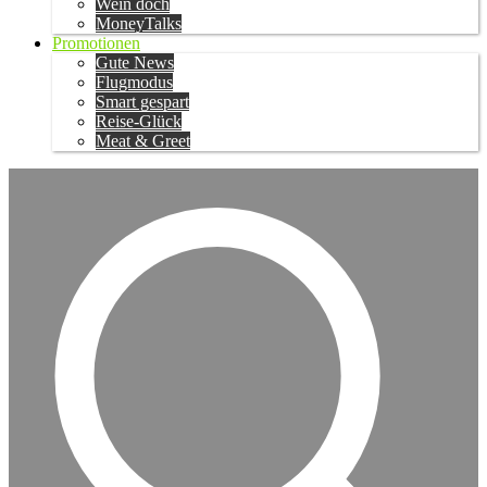
Wein doch
MoneyTalks
Promotionen
Gute News
Flugmodus
Smart gespart
Reise-Glück
Meat & Greet