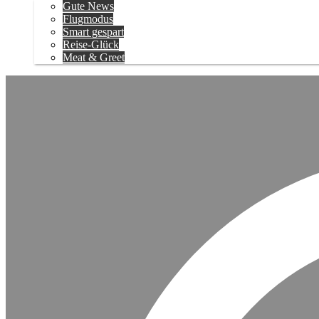
Gute News
Flugmodus
Smart gespart
Reise-Glück
Meat & Greet