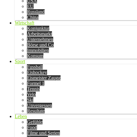
USA
EU
Russland
China
Wirtschaft
Konjunktur
Arbeitsmarkt
Unternehmen
Börse und Co
Immobilien
Konsum
Sport
Fussball
Eishockey
Eismeister Zaugg
Formel 1
Tennis
Velo
Ski
Unvergessen
Resultate
Leben
Gefühle
Food
Filme und Serien