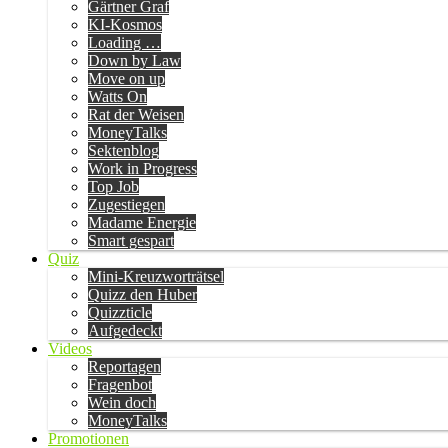
Gärtner Graf
KI-Kosmos
Loading …
Down by Law
Move on up
Watts On
Rat der Weisen
MoneyTalks
Sektenblog
Work in Progress
Top Job
Zugestiegen
Madame Energie
Smart gespart
Quiz
Mini-Kreuzworträtsel
Quizz den Huber
Quizzticle
Aufgedeckt
Videos
Reportagen
Fragenbot
Wein doch
MoneyTalks
Promotionen