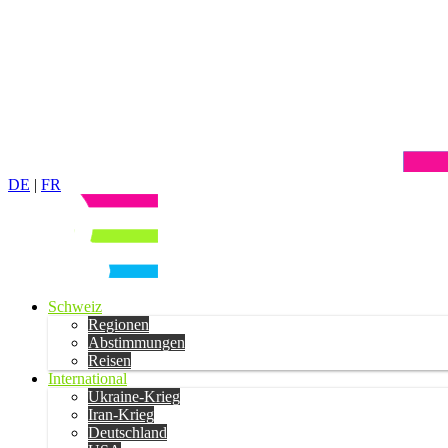
DE
|
FR
Schweiz
Regionen
Abstimmungen
Reisen
International
Ukraine-Krieg
Iran-Krieg
Deutschland