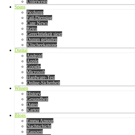
Unterwegs
Spass
Picdump
Fail-Dienstag
Cute News
Retro
Gerechtigkeit siegt
Dumm gelaufen
Klischeekanone
Digital
Android
Apple
Google
Microsoft
Hardware-Test
Online-Sicherheit
Wissen
History
Gesundheit
Daten
Karten
Blogs
Emma Amour
Nachtschicht
Rauszeit