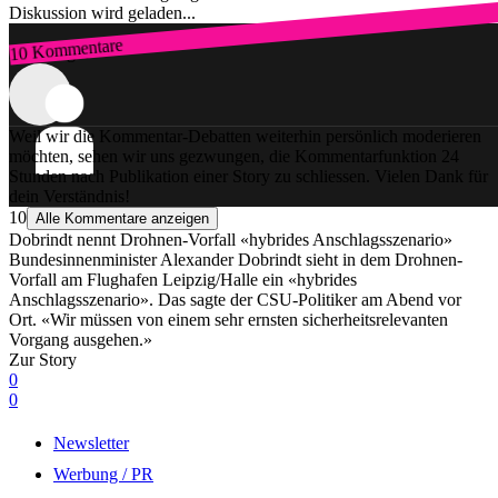
Diskussion wird geladen...
10 Kommentare
Zum Login
Weil wir die Kommentar-Debatten weiterhin persönlich moderieren
möchten, sehen wir uns gezwungen, die Kommentarfunktion 24
Stunden nach Publikation einer Story zu schliessen. Vielen Dank für
dein Verständnis!
10
Alle Kommentare anzeigen
Dobrindt nennt Drohnen-Vorfall «hybrides Anschlagsszenario»
Bundesinnenminister Alexander Dobrindt sieht in dem Drohnen-
Vorfall am Flughafen Leipzig/Halle ein «hybrides
Anschlagsszenario». Das sagte der CSU-Politiker am Abend vor
Ort. «Wir müssen von einem sehr ernsten sicherheitsrelevanten
Vorgang ausgehen.»
Zur Story
0
0
Newsletter
Werbung / PR