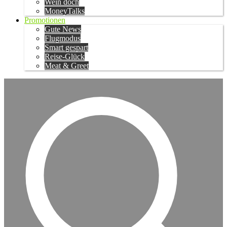
Wein doch
MoneyTalks
Promotionen
Gute News
Flugmodus
Smart gespart
Reise-Glück
Meat & Greet