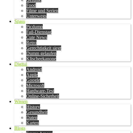
Food
Filme und Serien
Unterwegs
Spass
Picdump
Fail-Dienstag
Cute News
Retro
Gerechtigkeit siegt
Dumm gelaufen
Klischeekanone
Digital
Android
Apple
Google
Microsoft
Hardware-Test
Online-Sicherheit
Wissen
History
Gesundheit
Daten
Karten
Blogs