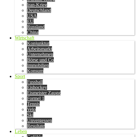
Iran-Krieg
Deutschland
USA
EU
Russland
China
Wirtschaft
Konjunktur
Arbeitsmarkt
Unternehmen
Börse und Co
Immobilien
Konsum
Sport
Fussball
Eishockey
Eismeister Zaugg
Formel 1
Tennis
Velo
Ski
Unvergessen
Resultate
Leben
Gefühle