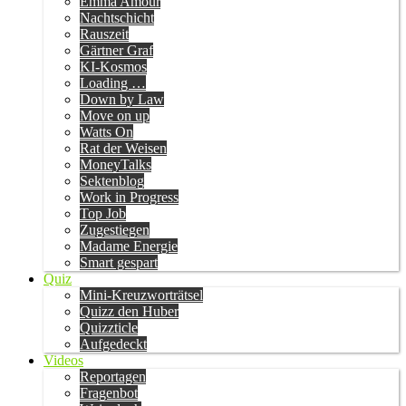
Emma Amour
Nachtschicht
Rauszeit
Gärtner Graf
KI-Kosmos
Loading …
Down by Law
Move on up
Watts On
Rat der Weisen
MoneyTalks
Sektenblog
Work in Progress
Top Job
Zugestiegen
Madame Energie
Smart gespart
Quiz
Mini-Kreuzworträtsel
Quizz den Huber
Quizzticle
Aufgedeckt
Videos
Reportagen
Fragenbot