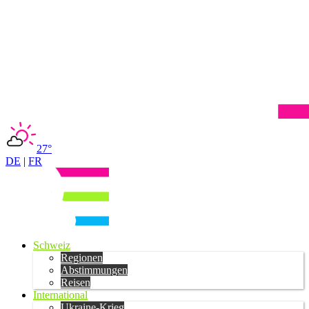
27°
DE
|
FR
Schweiz
Regionen
Abstimmungen
Reisen
International
Ukraine-Krieg