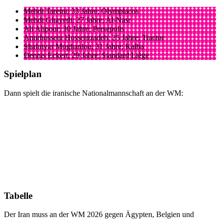
Mehdi Taremi; 33 Jahre; Olympiacos
Mehdi Ghayedi; 27 Jahre; Al-Nasr
Ali Alipour; 30 Jahre; Persepolis
Amirhossein Hosseinzadeh; 25 Jahre; Tractor
Shahriyar Moghanlou; 31 Jahre; Kalba
Dennis Eckert; 29 Jahre; Standard Liège
Spielplan
Dann spielt die iranische Nationalmannschaft an der WM:
Tabelle
Der Iran muss an der WM 2026 gegen Ägypten, Belgien und