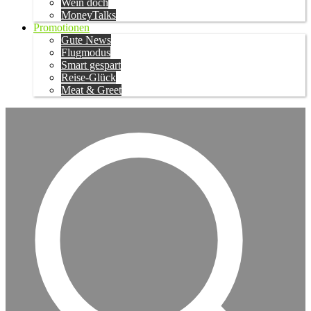
Wein doch
MoneyTalks
Promotionen
Gute News
Flugmodus
Smart gespart
Reise-Glück
Meat & Greet