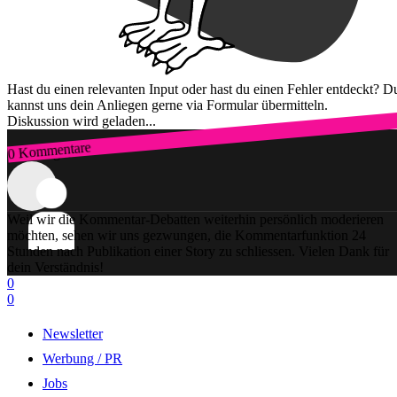
Hast du einen relevanten Input oder hast du einen Fehler entdeckt? D
kannst uns dein Anliegen gerne via Formular übermitteln.
Diskussion wird geladen...
0 Kommentare
Zum Login
Weil wir die Kommentar-Debatten weiterhin persönlich moderieren
möchten, sehen wir uns gezwungen, die Kommentarfunktion 24
Stunden nach Publikation einer Story zu schliessen. Vielen Dank für
dein Verständnis!
0
0
Newsletter
Werbung / PR
Jobs