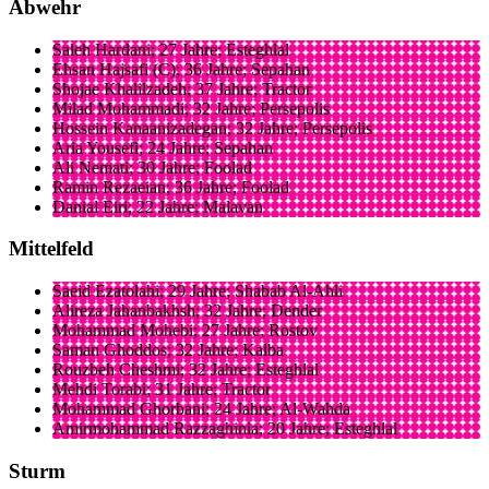
Abwehr
Saleh Hardani; 27 Jahre; Esteghlal
Ehsan Hajsafi (C); 36 Jahre; Sepahan
Shojae Khalilzadeh; 37 Jahre; Tractor
Milad Mohammadi; 32 Jahre; Persepolis
Hossein Kanaanizadegan; 32 Jahre; Persepolis
Aria Yousefi; 24 Jahre; Sepahan
Ali Nemati; 30 Jahre; Foolad
Ramin Rezaeian; 36 Jahre; Foolad
Danial Eiri; 22 Jahre; Malavan
Mittelfeld
Saeid Ezatolahi; 29 Jahre; Shabab Al-Ahli
Alireza Jahanbakhsh; 32 Jahre; Dender
Mohammad Mohebi; 27 Jahre; Rostov
Saman Ghoddos; 32 Jahre; Kalba
Rouzbeh Cheshmi; 32 Jahre; Esteghlal
Mehdi Torabi; 31 Jahre; Tractor
Mohammad Ghorbani; 24 Jahre; Al-Wahda
Amirmohammad Razzaghinia; 20 Jahre; Esteghlal
Sturm