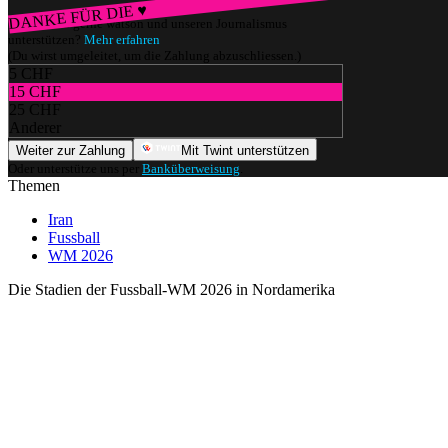
DANKE FÜR DIE ♥
Würdest du gerne watson und unseren Journalismus
unterstützen?
Mehr erfahren
(Du wirst umgeleitet, um die Zahlung abzuschliessen.)
5 CHF
15 CHF
25 CHF
Anderer
Weiter zur Zahlung
Mit Twint unterstützen
Oder unterstütze uns per
Banküberweisung
.
Themen
Iran
Fussball
WM 2026
Die Stadien der Fussball-WM 2026 in Nordamerika