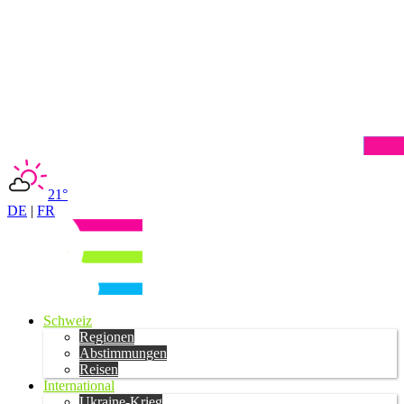
21°
DE
|
FR
Schweiz
Regionen
Abstimmungen
Reisen
International
Ukraine-Krieg