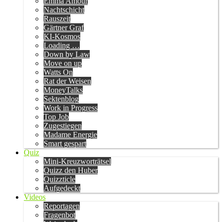
Emma Amour
Nachtschicht
Rauszeit
Gärtner Graf
KI-Kosmos
Loading …
Down by Law
Move on up
Watts On
Rat der Weisen
MoneyTalks
Sektenblog
Work in Progress
Top Job
Zugestiegen
Madame Energie
Smart gespart
Quiz
Mini-Kreuzworträtsel
Quizz den Huber
Quizzticle
Aufgedeckt
Videos
Reportagen
Fragenbot