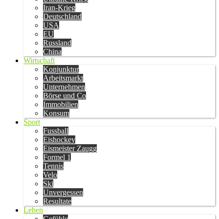
Iran-Krieg
Deutschland
USA
EU
Russland
China
Wirtschaft
Konjunktur
Arbeitsmarkt
Unternehmen
Börse und Co
Immobilien
Konsum
Sport
Fussball
Eishockey
Eismeister Zaugg
Formel 1
Tennis
Velo
Ski
Unvergessen
Resultate
Leben
Gefühle