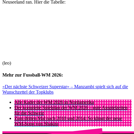
Neuseeland ran. Hier die Tabelle:
(leo)
Mehr zur Fussball-WM 2026:
«Der nächste Schweizer Superstar» – Manzambi spielt sich auf die
Wunschzettel der Topklubs
Alle Kader der WM 2026 in Nordamerika
Der komplette Spielplan der WM 2026 – gute Anspielzeiten
für die Schweiz
Zum dritten Mal nach 2010 und 2014: So klingt der neue
WM-Song von Shakira