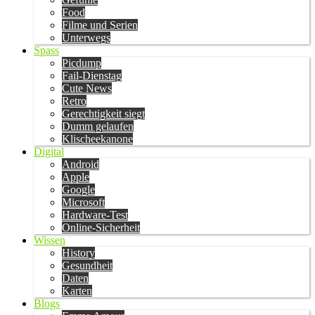
Food
Filme und Serien
Unterwegs
Spass
Picdump
Fail-Dienstag
Cute News
Retro
Gerechtigkeit siegt
Dumm gelaufen
Klischeekanone
Digital
Android
Apple
Google
Microsoft
Hardware-Test
Online-Sicherheit
Wissen
History
Gesundheit
Daten
Karten
Blogs