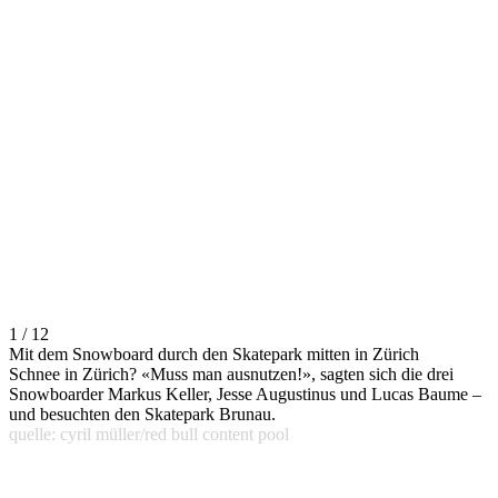
1 / 12
Mit dem Snowboard durch den Skatepark mitten in Zürich
Schnee in Zürich? «Muss man ausnutzen!», sagten sich die drei
Snowboarder Markus Keller, Jesse Augustinus und Lucas Baume –
und besuchten den Skatepark Brunau.
quelle: cyril müller/red bull content pool