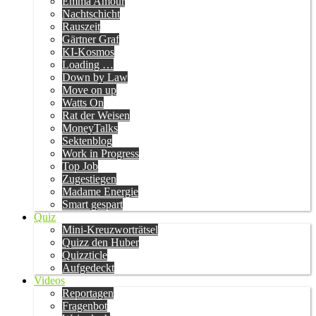
Emma Amour
Nachtschicht
Rauszeit
Gärtner Graf
KI-Kosmos
Loading …
Down by Law
Move on up
Watts On
Rat der Weisen
MoneyTalks
Sektenblog
Work in Progress
Top Job
Zugestiegen
Madame Energie
Smart gespart
Quiz
Mini-Kreuzworträtsel
Quizz den Huber
Quizzticle
Aufgedeckt
Videos
Reportagen
Fragenbot