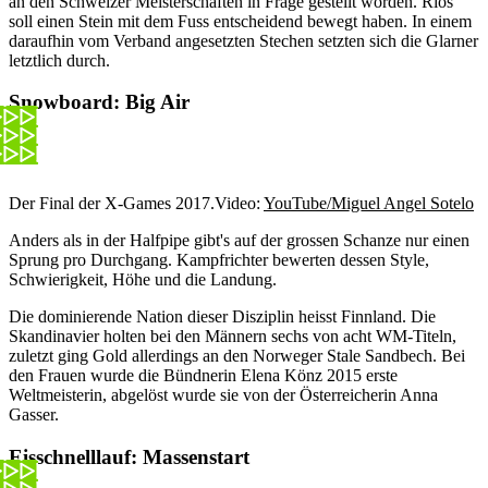
an den Schweizer Meisterschaften in Frage gestellt worden. Rios
soll einen Stein mit dem Fuss entscheidend bewegt haben. In einem
daraufhin vom Verband angesetzten Stechen setzten sich die Glarner
letztlich durch.
Snowboard: Big Air
Der Final der X-Games 2017.
Video:
YouTube/Miguel Angel Sotelo
Anders als in der Halfpipe gibt's auf der grossen Schanze nur einen
Sprung pro Durchgang. Kampfrichter bewerten dessen Style,
Schwierigkeit, Höhe und die Landung.
Die dominierende Nation dieser Disziplin heisst Finnland. Die
Skandinavier holten bei den Männern sechs von acht WM-Titeln,
zuletzt ging Gold allerdings an den Norweger Stale Sandbech. Bei
den Frauen wurde die Bündnerin Elena Könz 2015 erste
Weltmeisterin, abgelöst wurde sie von der Österreicherin Anna
Gasser.
Eisschnelllauf: Massenstart