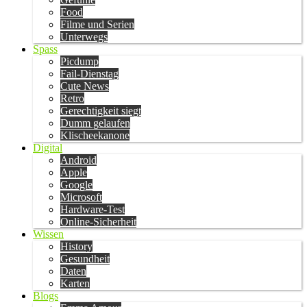
Food
Filme und Serien
Unterwegs
Spass
Picdump
Fail-Dienstag
Cute News
Retro
Gerechtigkeit siegt
Dumm gelaufen
Klischeekanone
Digital
Android
Apple
Google
Microsoft
Hardware-Test
Online-Sicherheit
Wissen
History
Gesundheit
Daten
Karten
Blogs