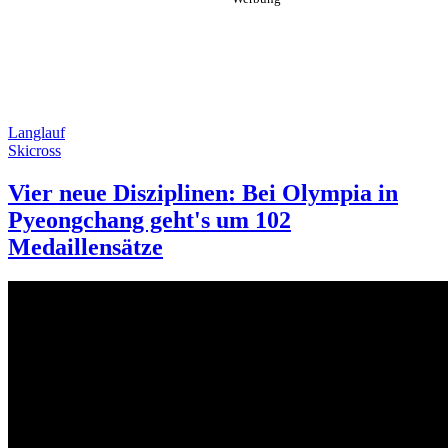
Langlauf
Skicross
Vier neue Disziplinen: Bei Olympia in
Pyeongchang geht's um 102
Medaillensätze