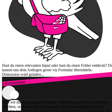
Hast du einen relevanten Input oder hast du einen Fehler entdeckt? D
kannst uns dein Anliegen gerne via Formular übermitteln.
Diskussion wird geladen...
0 Kommentare
Zum Login
Weil wir die Kommentar-Debatten weiterhin persönlich moderieren
möchten, sehen wir uns gezwungen, die Kommentarfunktion 24
Stunden nach Publikation einer Story zu schliessen. Vielen Dank für