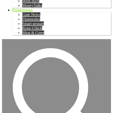
Wein doch
MoneyTalks
Promotionen
Gute News
Flugmodus
Smart gespart
Reise-Glück
Meat & Greet