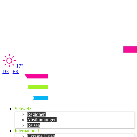
17°
DE
|
FR
Schweiz
Regionen
Abstimmungen
Reisen
International
Ukraine-Krieg