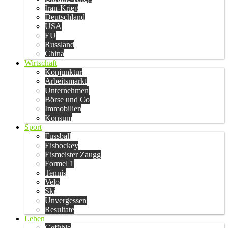
Iran-Krieg
Deutschland
USA
EU
Russland
China
Wirtschaft
Konjunktur
Arbeitsmarkt
Unternehmen
Börse und Co
Immobilien
Konsum
Sport
Fussball
Eishockey
Eismeister Zaugg
Formel 1
Tennis
Velo
Ski
Unvergessen
Resultate
Leben
Gefühle