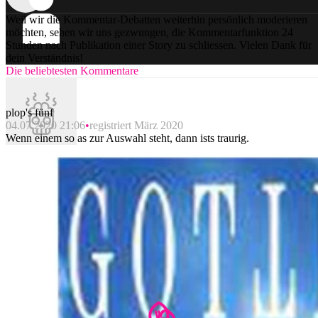
Weil wir die Kommentar-Debatten weiterhin persönlich moderieren
möchten, sehen wir uns gezwungen, die Kommentarfunktion 24
Stunden nach Publikation einer Story zu schliessen. Vielen Dank für
dein Verständnis!
Die beliebtesten Kommentare
plop's fünf
04.07.2020 21:06
registriert März 2020
Wenn einem so as zur Auswahl steht, dann ists traurig.