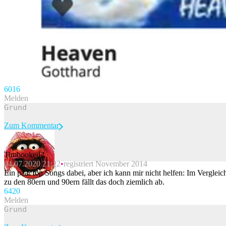
60
16
Melden
Zum Kommentar
Timbooked2
04.07.2020 21:22
registriert November 2014
Beitrag melden
Ein paar top Songs dabei, aber ich kann mir nicht helfen: Im Vergleic
zu den 80ern und 90ern fällt das doch ziemlich ab.
64
20
Melden