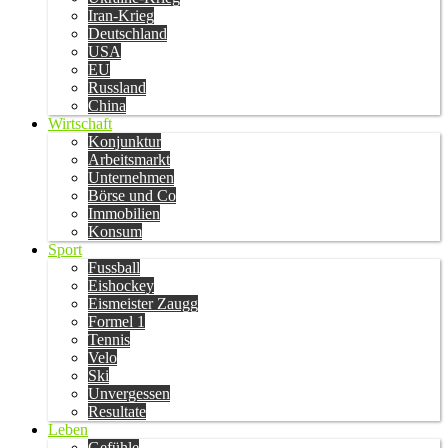
Iran-Krieg
Deutschland
USA
EU
Russland
China
Wirtschaft
Konjunktur
Arbeitsmarkt
Unternehmen
Börse und Co
Immobilien
Konsum
Sport
Fussball
Eishockey
Eismeister Zaugg
Formel 1
Tennis
Velo
Ski
Unvergessen
Resultate
Leben
Gefühle