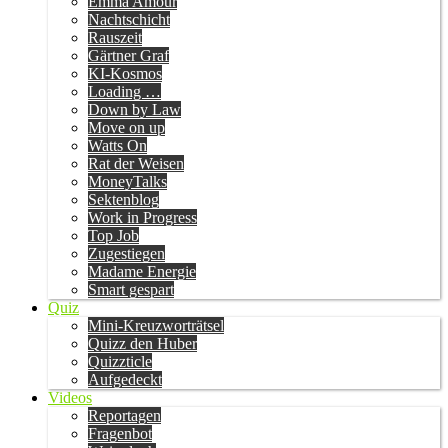
Emma Amour
Nachtschicht
Rauszeit
Gärtner Graf
KI-Kosmos
Loading …
Down by Law
Move on up
Watts On
Rat der Weisen
MoneyTalks
Sektenblog
Work in Progress
Top Job
Zugestiegen
Madame Energie
Smart gespart
Quiz
Mini-Kreuzworträtsel
Quizz den Huber
Quizzticle
Aufgedeckt
Videos
Reportagen
Fragenbot