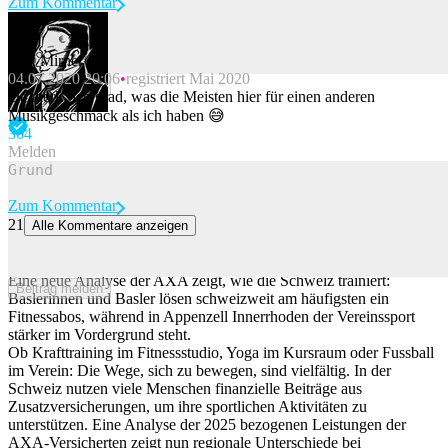
Zum Kommentar
Stax Mirner
04.07.2020 20:06
registriert Mai 2020
Beitrag melden
Da merk‘ ich grad, was die Meisten hier für einen anderen
Musikgeschmack als ich haben 😅
36
4
Melden
Zum Kommentar
21
Alle Kommentare anzeigen
Fitnessstudio, Bewegungskurs oder Verein – so unterschiedlich
trainiert die Schweiz
Eine neue Analyse der AXA zeigt, wie die Schweiz trainiert:
Beitrag melden
Baslerinnen und Basler lösen schweizweit am häufigsten ein
Fitnessabos, während in Appenzell Innerrhoden der Vereinssport
stärker im Vordergrund steht.
Ob Krafttraining im Fitnessstudio, Yoga im Kursraum oder Fussball
im Verein: Die Wege, sich zu bewegen, sind vielfältig. In der
Schweiz nutzen viele Menschen finanzielle Beiträge aus
Zusatzversicherungen, um ihre sportlichen Aktivitäten zu
unterstützen. Eine Analyse der 2025 bezogenen Leistungen der
AXA-Versicherten zeigt nun regionale Unterschiede bei