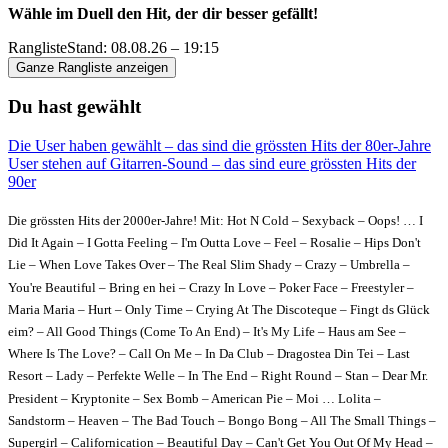
Wähle im Duell den Hit, der dir besser gefällt!
Rangliste
Stand: 08.08.26 – 19:15
Ganze Rangliste anzeigen
Du hast gewählt
Die User haben gewählt – das sind die grössten Hits der 80er-Jahre
User stehen auf Gitarren-Sound – das sind eure grössten Hits der
90er
Die grössten Hits der 2000er-Jahre! Mit: Hot N Cold – Sexyback – Oops! … I
Did It Again – I Gotta Feeling – I'm Outta Love – Feel – Rosalie – Hips Don't
Lie – When Love Takes Over – The Real Slim Shady – Crazy – Umbrella –
You're Beautiful – Bring en hei – Crazy In Love – Poker Face – Freestyler –
Maria Maria – Hurt – Only Time – Crying At The Discoteque – Fingt ds Glück
eim? – All Good Things (Come To An End) – It's My Life – Haus am See –
Where Is The Love? – Call On Me – In Da Club – Dragostea Din Tei – Last
Resort – Lady – Perfekte Welle – In The End – Right Round – Stan – Dear Mr.
President – Kryptonite – Sex Bomb – American Pie – Moi … Lolita –
Sandstorm – Heaven – The Bad Touch – Bongo Bong – All The Small Things –
Supergirl – Californication – Beautiful Day – Can't Get You Out Of My Head –