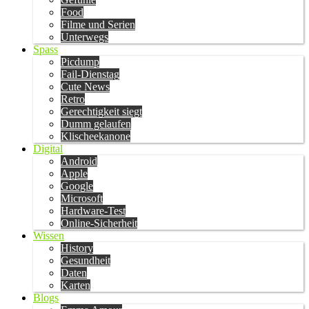
Food
Filme und Serien
Unterwegs
Spass
Picdump
Fail-Dienstag
Cute News
Retro
Gerechtigkeit siegt
Dumm gelaufen
Klischeekanone
Digital
Android
Apple
Google
Microsoft
Hardware-Test
Online-Sicherheit
Wissen
History
Gesundheit
Daten
Karten
Blogs