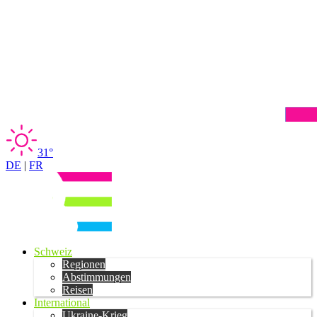
31°
DE
|
FR
Schweiz
Regionen
Abstimmungen
Reisen
International
Ukraine-Krieg