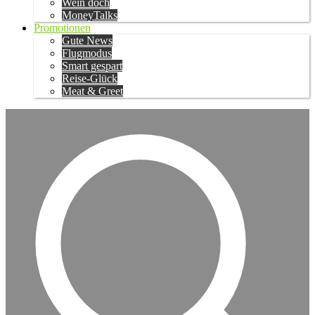
Wein doch
MoneyTalks
Promotionen
Gute News
Flugmodus
Smart gespart
Reise-Glück
Meat & Greet