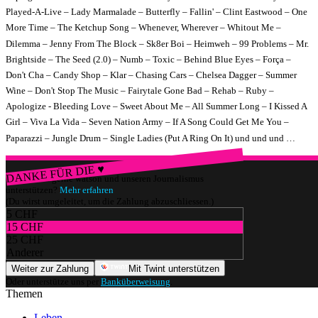
Played-A-Live – Lady Marmalade – Butterfly – Fallin' – Clint Eastwood – One
More Time – The Ketchup Song – Whenever, Wherever – Whitout Me –
Dilemma – Jenny From The Block – Sk8er Boi – Heimweh – 99 Problems – Mr.
Brightside – The Seed (2.0) – Numb – Toxic – Behind Blue Eyes – Força –
Don't Cha – Candy Shop – Klar – Chasing Cars – Chelsea Dagger – Summer
Wine – Don't Stop The Music – Fairytale Gone Bad – Rehab – Ruby –
Apologize - Bleeding Love – Sweet About Me – All Summer Long – I Kissed A
Girl – Viva La Vida – Seven Nation Army – If A Song Could Get Me You –
Paparazzi – Jungle Drum – Single Ladies (Put A Ring On It) und und und …
DANKE FÜR DIE ♥
Würdest du gerne watson und unseren Journalismus
unterstützen?
Mehr erfahren
(Du wirst umgeleitet, um die Zahlung abzuschliessen.)
5 CHF
15 CHF
25 CHF
Anderer
Weiter zur Zahlung
Mit Twint unterstützen
Oder unterstütze uns per
Banküberweisung
.
Themen
Leben