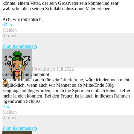
könnte, einem Vater, der sein Grossvater sein könnte und sehr
wahrscheinlich seinen Schulabschluss ohne Vater erleben.
Ach, wie romantisch.
60
25
Melden
Zum Kommentar
Tejas_
20.05.2026 12:13
registriert Juli 2022
Beitrag melden
Gratulation an Campino!
So sehr ich mich auch für sein Glück freue, wäre ich dennoch nicht
unglücklich, wenn auch wir Männer so ab Mitte/Ende 50ig
zeugungsunfähig würden, sprich die Spermien einfach keine Treffer
mehr landen könnten. Bei den Frauen ist ja auch in diesem Rahmen
irgendwann Schluss.
37
4
Melden
Zum Kommentar