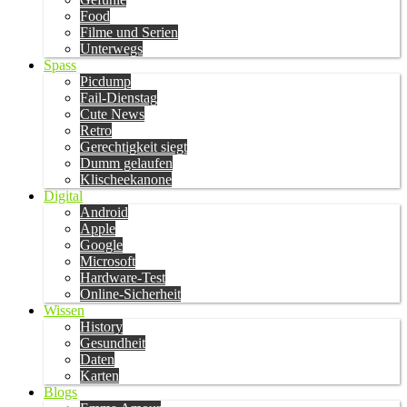
Food
Filme und Serien
Unterwegs
Spass
Picdump
Fail-Dienstag
Cute News
Retro
Gerechtigkeit siegt
Dumm gelaufen
Klischeekanone
Digital
Android
Apple
Google
Microsoft
Hardware-Test
Online-Sicherheit
Wissen
History
Gesundheit
Daten
Karten
Blogs