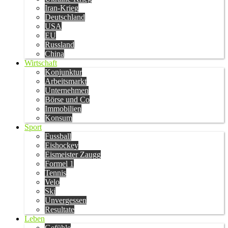
Iran-Krieg
Deutschland
USA
EU
Russland
China
Wirtschaft
Konjunktur
Arbeitsmarkt
Unternehmen
Börse und Co
Immobilien
Konsum
Sport
Fussball
Eishockey
Eismeister Zaugg
Formel 1
Tennis
Velo
Ski
Unvergessen
Resultate
Leben
Gefühle