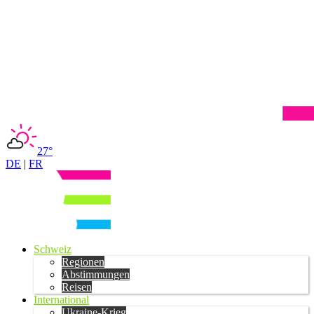
27°
DE
|
FR
Schweiz
Regionen
Abstimmungen
Reisen
International
Ukraine-Krieg