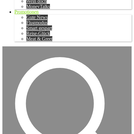
Wein doch
MoneyTalks
Promotionen
Gute News
Flugmodus
Smart gespart
Reise-Glück
Meat & Greet