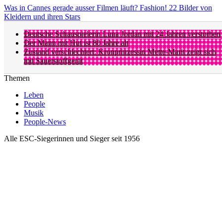
Was in Cannes gerade ausser Filmen läuft? Fashion! 22 Bilder von
Kleidern und ihren Stars
Deutsche Schauspielerin Luna Jordan mit 24 Jahren verstorben
Der Mann mit Hut ist 80 Jahre alt
Zustand verschlechtert: Kronprinzessin Mette-Marit zeigt sich
mit Sauerstoffgerät
Themen
Leben
People
Musik
People-News
Alle ESC-Siegerinnen und Sieger seit 1956