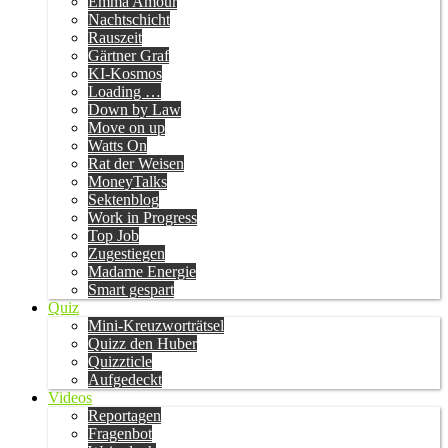
Emma Amour
Nachtschicht
Rauszeit
Gärtner Graf
KI-Kosmos
Loading …
Down by Law
Move on up
Watts On
Rat der Weisen
MoneyTalks
Sektenblog
Work in Progress
Top Job
Zugestiegen
Madame Energie
Smart gespart
Quiz
Mini-Kreuzworträtsel
Quizz den Huber
Quizzticle
Aufgedeckt
Videos
Reportagen
Fragenbot