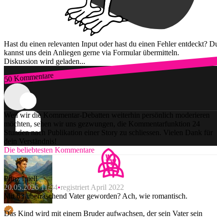
Hast du einen relevanten Input oder hast du einen Fehler entdeckt? D
kannst uns dein Anliegen gerne via Formular übermitteln.
Diskussion wird geladen...
50 Kommentare
Zum Login
Weil wir die Kommentar-Debatten weiterhin persönlich moderieren
möchten, sehen wir uns gezwungen, die Kommentarfunktion 24
Stunden nach Publikation einer Story zu schliessen. Vielen Dank für
dein Verständnis!
Die beliebtesten Kommentare
Prinz Ipiell
20.05.2026 11:34
registriert April 2022
Mit 63 überraschend Vater geworden? Ach, wie romantisch.
Das Kind wird mit einem Bruder aufwachsen, der sein Vater sein