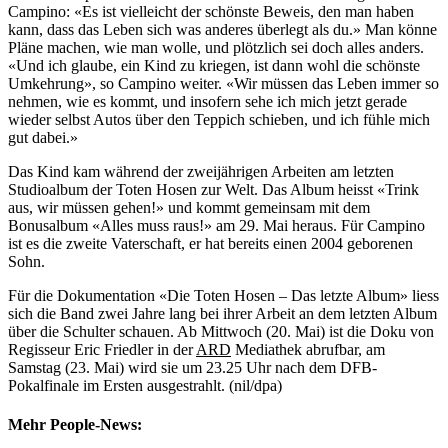
Campino: «Es ist vielleicht der schönste Beweis, den man haben
kann, dass das Leben sich was anderes überlegt als du.» Man könne
Pläne machen, wie man wolle, und plötzlich sei doch alles anders.
«Und ich glaube, ein Kind zu kriegen, ist dann wohl die schönste
Umkehrung», so Campino weiter. «Wir müssen das Leben immer so
nehmen, wie es kommt, und insofern sehe ich mich jetzt gerade
wieder selbst Autos über den Teppich schieben, und ich fühle mich
gut dabei.»
Das Kind kam während der zweijährigen Arbeiten am letzten
Studioalbum der Toten Hosen zur Welt. Das Album heisst «Trink
aus, wir müssen gehen!» und kommt gemeinsam mit dem
Bonusalbum «Alles muss raus!» am 29. Mai heraus. Für Campino
ist es die zweite Vaterschaft, er hat bereits einen 2004 geborenen
Sohn.
Für die Dokumentation «Die Toten Hosen – Das letzte Album» liess
sich die Band zwei Jahre lang bei ihrer Arbeit an dem letzten Album
über die Schulter schauen. Ab Mittwoch (20. Mai) ist die Doku von
Regisseur Eric Friedler in der
ARD
Mediathek abrufbar, am
Samstag (23. Mai) wird sie um 23.25 Uhr nach dem DFB-
Pokalfinale im Ersten ausgestrahlt. (nil/dpa)
Mehr People-News: