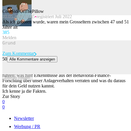
CoolSideOfThePillow
20.05.2026 11:45
registriert Juli 2022
Beitrag melden
Als ich geboren wurde, waren mein Grosseltern zwischen 47 und 51
Jahre alt
38
5
Melden
Zum Kommentar
50
Alle Kommentare anzeigen
Warum wir beim Anlegen immer wieder die gleichen Fehler machen
Schon zehn Tage investiert oder nicht können zu einer Renditelücke
führen: was fünf Erkenntnisse aus der Behavioral-Finance-
Beitrag melden
Forschung über unser Anlageverhalten verraten und was du daraus
für dein Geld nutzen kannst.
Ich kenne ja die Fakten.
Zur Story
0
0
Newsletter
Werbung / PR