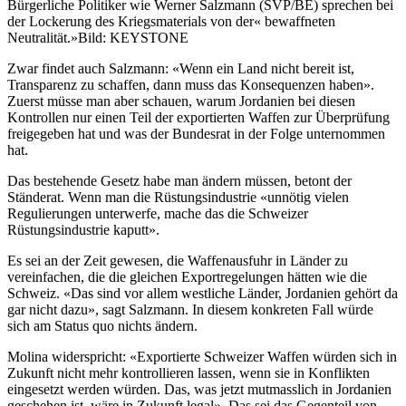
Bürgerliche Politiker wie Werner Salzmann (SVP/BE) sprechen bei
der Lockerung des Kriegsmaterials von der« bewaffneten
Neutralität.»
Bild: KEYSTONE
Zwar findet auch Salzmann: «Wenn ein Land nicht bereit ist,
Transparenz zu schaffen, dann muss das Konsequenzen haben».
Zuerst müsse man aber schauen, warum Jordanien bei diesen
Kontrollen nur einen Teil der exportierten Waffen zur Überprüfung
freigegeben hat und was der Bundesrat in der Folge unternommen
hat.
Das bestehende Gesetz habe man ändern müssen, betont der
Ständerat. Wenn man die Rüstungsindustrie «unnötig vielen
Regulierungen unterwerfe, mache das die Schweizer
Rüstungsindustrie kaputt».
Es sei an der Zeit gewesen, die Waffenausfuhr in Länder zu
vereinfachen, die die gleichen Exportregelungen hätten wie die
Schweiz. «Das sind vor allem westliche Länder, Jordanien gehört da
gar nicht dazu», sagt Salzmann. In diesem konkreten Fall würde
sich am Status quo nichts ändern.
Molina widerspricht: «Exportierte Schweizer Waffen würden sich in
Zukunft nicht mehr kontrollieren lassen, wenn sie in Konflikten
eingesetzt werden würden. Das, was jetzt mutmasslich in Jordanien
geschehen ist, wäre in Zukunft legal». Das sei das Gegenteil von