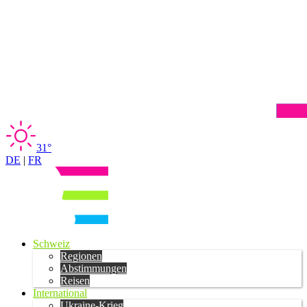
31°
DE
|
FR
Schweiz
Regionen
Abstimmungen
Reisen
International
Ukraine-Krieg