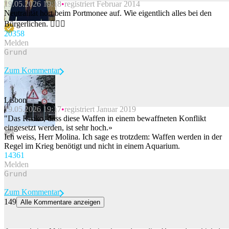
19.05.2026 19:18
registriert Februar 2014
Beitrag melden
Neutralität hört beim Portmonee auf. Wie eigentlich alles bei den
Bürgerlichen. 🤷🏻‍♂️
203
58
Melden
Zum Kommentar
Lisbon
19.05.2026 19:17
registriert Januar 2019
Beitrag melden
"Das Risiko, dass diese Waffen in einem bewaffneten Konflikt
eingesetzt werden, ist sehr hoch.»
Ich weiss, Herr Molina. Ich sage es trotzdem: Waffen werden in der
Regel im Krieg benötigt und nicht in einem Aquarium.
143
61
Melden
Zum Kommentar
149
Alle Kommentare anzeigen
Warum du nicht versuchen solltest, die Sonnenfinsternis zu
fotografieren