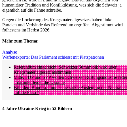
humanitärer Tradition und Konfliktlösung, was sich die Schweiz ja
eigentlich auf die Fahne schreibe.
Gegen die Lockerung des Kriegsmaterialgesetzes haben linke
Parteien und Verbände das Referendum ergriffen. Abgestimmt wird
frühestens im Herbst 2026.
Mehr zum Thema:
Analyse
Waffenexporte: Das Parlament schiesst mit Platzpatronen
Referendum eingereicht: Schweizer Stimmvolk wird über
Kriegsmaterialgesetz abstimmen
Mitte, FDP und SVP wollen Schweizer Rüstungsindustrie rette
– darunter leidet die Ukraine
Fällt dem Bundesrat nun seine strikte Auslegung der Neutralität
auf die Füsse?
4 Jahre Ukraine-Krieg in 52 Bildern