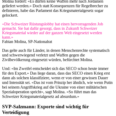
Molina fordert: «Es dürfen keine Waffen mehr nach Jordanien
geliefert werden.» Doch statt Konsequenzen für Regelbrecher zu
definieren, habe das Parlament das Kriegsmaterialgesetz sogar
gelockert.
«Die Schweizer Rüstungslobby hat einen hervorragenden Job
gemacht. Sie hat dafür gesorgt, dass in Zukunft Schweizer
Kriegsmaterial wieder auf der ganzen Welt eingesetzt werden
kann.»
Fabian Molina, SP-Nationalrat
Das gelte auch für Länder, in denen Menschenrechte systematisch
und schwerwiegend verletzt und Waffen gegen die
Zivilbevölkerung eingesetzt würden, befürchtet Molina.
Und: «Im Zweifel entscheidet sich das SECO schon heute immer
für den Export.» Das liege daran, dass das SECO einen Krieg erst
dann als solchen klassifiziere, wenn er von einer gewissen Dauer
und Intensität sei. «Das ist vom Prinzip her ähnlich, wie wenn Putin
bei seinem Angriffskrieg auf die Ukraine von einer militärischen
Spezialoperation spricht», sagt Molina. «So führt man das
Schweizer Kriegsmaterialgesetz ad absurdum.»
SVP-Salzmann: Exporte sind wichtig für
Verteidigung