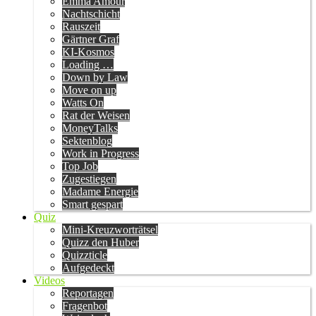
Emma Amour
Nachtschicht
Rauszeit
Gärtner Graf
KI-Kosmos
Loading …
Down by Law
Move on up
Watts On
Rat der Weisen
MoneyTalks
Sektenblog
Work in Progress
Top Job
Zugestiegen
Madame Energie
Smart gespart
Quiz
Mini-Kreuzworträtsel
Quizz den Huber
Quizzticle
Aufgedeckt
Videos
Reportagen
Fragenbot