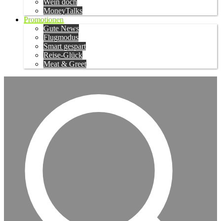
Wein doch
MoneyTalks
Promotionen
Gute News
Flugmodus
Smart gespart
Reise-Glück
Meat & Greet