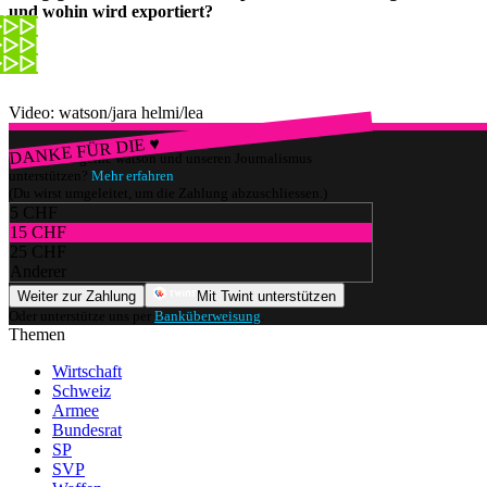
und wohin wird exportiert?
Video: watson/jara helmi/lea
DANKE FÜR DIE ♥
Würdest du gerne watson und unseren Journalismus
unterstützen?
Mehr erfahren
(Du wirst umgeleitet, um die Zahlung abzuschliessen.)
5 CHF
15 CHF
25 CHF
Anderer
Weiter zur Zahlung
Mit Twint unterstützen
Oder unterstütze uns per
Banküberweisung
.
Themen
Wirtschaft
Schweiz
Armee
Bundesrat
SP
SVP