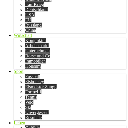
Iran-Krieg
Deutschland
USA
EU
Russland
China
Wirtschaft
Konjunktur
Arbeitsmarkt
Unternehmen
Börse und Co
Immobilien
Konsum
Sport
Fussball
Eishockey
Eismeister Zaugg
Formel 1
Tennis
Velo
Ski
Unvergessen
Resultate
Leben
Gefühle