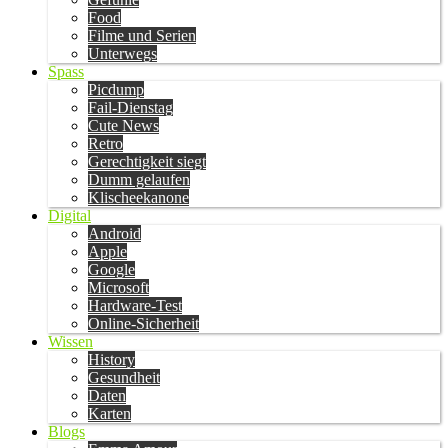
Food
Filme und Serien
Unterwegs
Spass
Picdump
Fail-Dienstag
Cute News
Retro
Gerechtigkeit siegt
Dumm gelaufen
Klischeekanone
Digital
Android
Apple
Google
Microsoft
Hardware-Test
Online-Sicherheit
Wissen
History
Gesundheit
Daten
Karten
Blogs