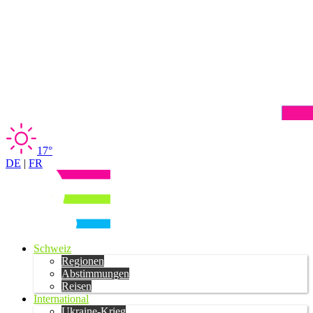
17°
DE
|
FR
Schweiz
Regionen
Abstimmungen
Reisen
International
Ukraine-Krieg