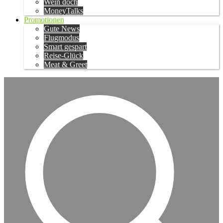
Wein doch
MoneyTalks
Promotionen
Gute News
Flugmodus
Smart gespart
Reise-Glück
Meat & Greet