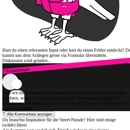
Hast du einen relevanten Input oder hast du einen Fehler entdeckt? D
kannst uns dein Anliegen gerne via Formular übermitteln.
Diskussion wird geladen...
7 Kommentare
Zum Login
Weil wir die Kommentar-Debatten weiterhin persönlich moderieren
möchten, sehen wir uns gezwungen, die Kommentarfunktion 24
Stunden nach Publikation einer Story zu schliessen. Vielen Dank für
dein Verständnis!
7
Alle Kommentare anzeigen
Du brauchst Inspiration für die Street Parade? Hier sind einige
(wilde) Ideen