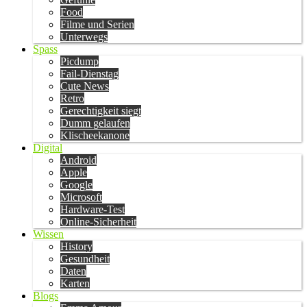
Food
Filme und Serien
Unterwegs
Spass
Picdump
Fail-Dienstag
Cute News
Retro
Gerechtigkeit siegt
Dumm gelaufen
Klischeekanone
Digital
Android
Apple
Google
Microsoft
Hardware-Test
Online-Sicherheit
Wissen
History
Gesundheit
Daten
Karten
Blogs