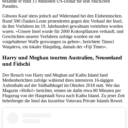
bezahlte er rund 15 Millionen US-Dollar für sein Stückchen
Paradies.
Gibsons Kauf stiess jedoch auf Widerstand bei den Einheimischen.
Rund 500 iTaukei-Leute protestierten gegen den Verkauf der Insel,
da ihre Vorfahren im 19. Jahrhundert gewaltsam vertrieben worden
waren. «Unsere Insel wurde für 2000 Kokospflanzen verkauft, und
Geschichten unserer Vorfahren zufolge wurden sie mit
vorgehaltener Waffe gezwungen zu gehen», berichtete Timoci
Waqalevu, ein lokaler Häuptling, damals der «Fiji Times».
Harry und Meghan tourten Australien, Neuseeland
und Fidschi
Der Besuch von Harry und Meghan auf Kaibu Island fand
Medienberichten zufolge während ihres intensiven 16-tägigen
Aufenthalts auf der Südhalbkugel im Oktober 2018 statt. Wie das
Magazin «Hello!» berichtet, reisten sie dafür etwa 80 Minuten per
Flugzeug von der Hauptstadt Suva nach Kaibu Island. Zu jener Zeit
beherbergte die Insel das luxuriöse Vatuvara Private Islands Resort.