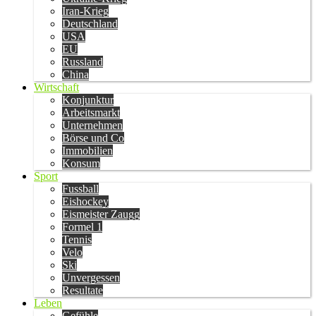
Iran-Krieg
Deutschland
USA
EU
Russland
China
Wirtschaft
Konjunktur
Arbeitsmarkt
Unternehmen
Börse und Co
Immobilien
Konsum
Sport
Fussball
Eishockey
Eismeister Zaugg
Formel 1
Tennis
Velo
Ski
Unvergessen
Resultate
Leben
Gefühle