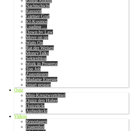
Emma Amour
Nachtschicht
Rauszeit
Gärtner Graf
KI-Kosmos
Loading …
Down by Law
Move on up
Watts On
Rat der Weisen
MoneyTalks
Sektenblog
Work in Progress
Top Job
Zugestiegen
Madame Energie
Smart gespart
Quiz
Mini-Kreuzworträtsel
Quizz den Huber
Quizzticle
Aufgedeckt
Videos
Reportagen
Fragenbot