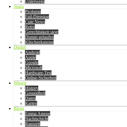
Unterwegs
Spass
Picdump
Fail-Dienstag
Cute News
Retro
Gerechtigkeit siegt
Dumm gelaufen
Klischeekanone
Digital
Android
Apple
Google
Microsoft
Hardware-Test
Online-Sicherheit
Wissen
History
Gesundheit
Daten
Karten
Blogs
Emma Amour
Nachtschicht
Rauszeit