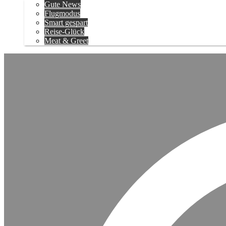
Gute News
Flugmodus
Smart gespart
Reise-Glück
Meat & Greet