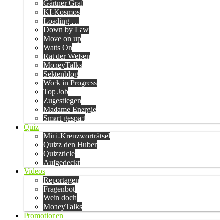
Gärtner Graf
KI-Kosmos
Loading …
Down by Law
Move on up
Watts On
Rat der Weisen
MoneyTalks
Sektenblog
Work in Progress
Top Job
Zugestiegen
Madame Energie
Smart gespart
Quiz
Mini-Kreuzworträtsel
Quizz den Huber
Quizzticle
Aufgedeckt
Videos
Reportagen
Fragenbot
Wein doch
MoneyTalks
Promotionen