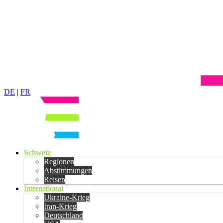
DE
|
FR
Schweiz
Regionen
Abstimmungen
Reisen
International
Ukraine-Krieg
Iran-Krieg
Deutschland