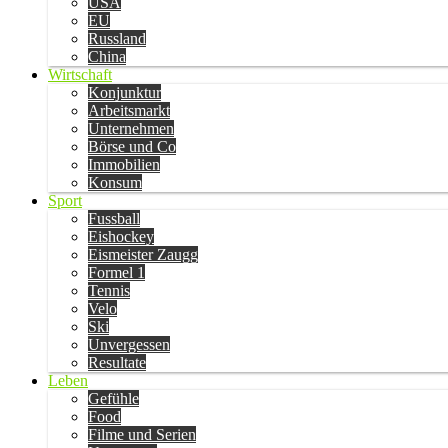
USA
EU
Russland
China
Wirtschaft
Konjunktur
Arbeitsmarkt
Unternehmen
Börse und Co
Immobilien
Konsum
Sport
Fussball
Eishockey
Eismeister Zaugg
Formel 1
Tennis
Velo
Ski
Unvergessen
Resultate
Leben
Gefühle
Food
Filme und Serien