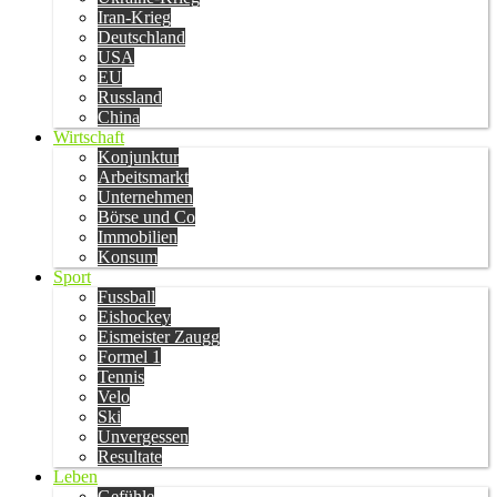
Iran-Krieg
Deutschland
USA
EU
Russland
China
Wirtschaft
Konjunktur
Arbeitsmarkt
Unternehmen
Börse und Co
Immobilien
Konsum
Sport
Fussball
Eishockey
Eismeister Zaugg
Formel 1
Tennis
Velo
Ski
Unvergessen
Resultate
Leben
Gefühle