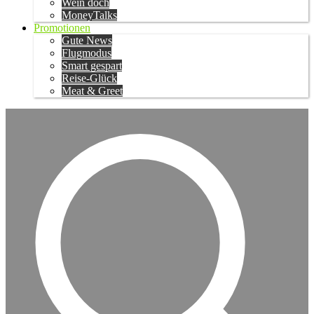
Wein doch
MoneyTalks
Promotionen
Gute News
Flugmodus
Smart gespart
Reise-Glück
Meat & Greet