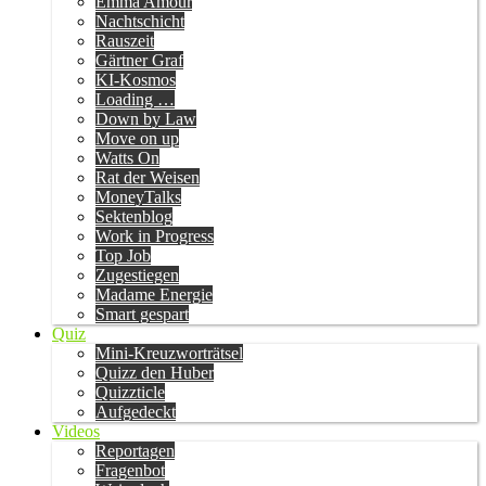
Emma Amour
Nachtschicht
Rauszeit
Gärtner Graf
KI-Kosmos
Loading …
Down by Law
Move on up
Watts On
Rat der Weisen
MoneyTalks
Sektenblog
Work in Progress
Top Job
Zugestiegen
Madame Energie
Smart gespart
Quiz
Mini-Kreuzworträtsel
Quizz den Huber
Quizzticle
Aufgedeckt
Videos
Reportagen
Fragenbot