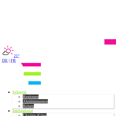
21°
DE
|
FR
Schweiz
Regionen
Abstimmungen
Reisen
International
Ukraine-Krieg