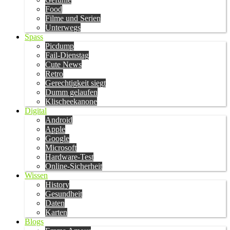
Food
Filme und Serien
Unterwegs
Spass
Picdump
Fail-Dienstag
Cute News
Retro
Gerechtigkeit siegt
Dumm gelaufen
Klischeekanone
Digital
Android
Apple
Google
Microsoft
Hardware-Test
Online-Sicherheit
Wissen
History
Gesundheit
Daten
Karten
Blogs