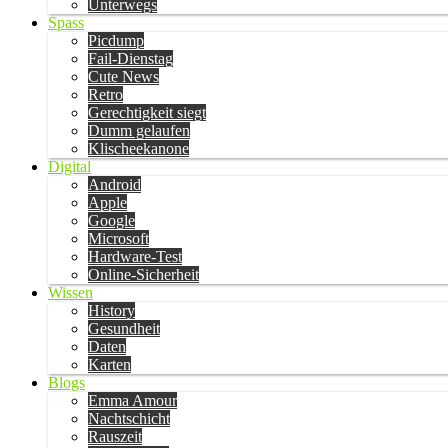
Unterwegs
Spass
Picdump
Fail-Dienstag
Cute News
Retro
Gerechtigkeit siegt
Dumm gelaufen
Klischeekanone
Digital
Android
Apple
Google
Microsoft
Hardware-Test
Online-Sicherheit
Wissen
History
Gesundheit
Daten
Karten
Blogs
Emma Amour
Nachtschicht
Rauszeit