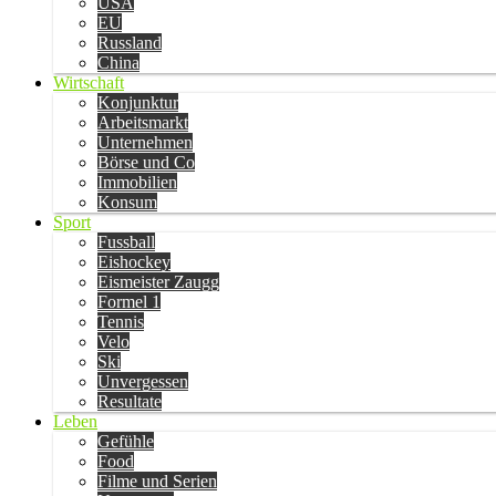
USA
EU
Russland
China
Wirtschaft
Konjunktur
Arbeitsmarkt
Unternehmen
Börse und Co
Immobilien
Konsum
Sport
Fussball
Eishockey
Eismeister Zaugg
Formel 1
Tennis
Velo
Ski
Unvergessen
Resultate
Leben
Gefühle
Food
Filme und Serien