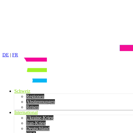
DE
|
FR
Schweiz
Regionen
Abstimmungen
Reisen
International
Ukraine-Krieg
Iran-Krieg
Deutschland