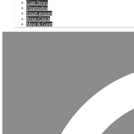
Gute News
Flugmodus
Smart gespart
Reise-Glück
Meat & Greet