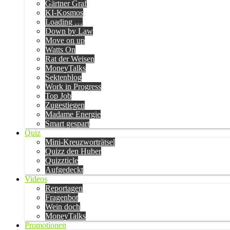
Gärtner Graf
KI-Kosmos
Loading …
Down by Law
Move on up
Watts On
Rat der Weisen
MoneyTalks
Sektenblog
Work in Progress
Top Job
Zugestiegen
Madame Energie
Smart gespart
Quiz
Mini-Kreuzworträtsel
Quizz den Huber
Quizzticle
Aufgedeckt
Videos
Reportagen
Fragenbot
Wein doch
MoneyTalks
Promotionen