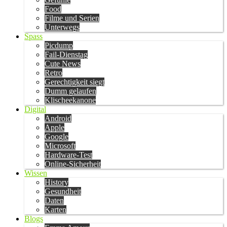
Food
Filme und Serien
Unterwegs
Spass
Picdump
Fail-Dienstag
Cute News
Retro
Gerechtigkeit siegt
Dumm gelaufen
Klischeekanone
Digital
Android
Apple
Google
Microsoft
Hardware-Test
Online-Sicherheit
Wissen
History
Gesundheit
Daten
Karten
Blogs