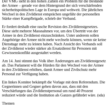
Der VMG sieht in den hohen Zahlen ein Problem für die Bestände
der Armee – gerade vor dem Hintergrund der sich verschärfenden
sicherheitspolitischen Lage in Europa und weltweit. Die jährlichen
Wechsel in den Zivildienst entsprächen ungefähr der personellen
Stärke einer Kampfbrigade, schrieb der Verband.
Er fordert deshalb eine rasche Revision des Zivildienstgesetzes.
Diese sieht mehrere Massnahmen vor, um den Übertritt von der
Armee in den Zivildienst einzuschränken. Unter anderem sollen
Angehörige der Armee nicht mehr wechseln können, wenn sie keine
Diensttage mehr zu leisten haben. Nach Ansicht des Verbands soll
der Zivildienst wieder stärker als Ersatzdienst für Personen mit
Gewissenskonflikt ausgestaltet werden.
Am 14. Juni stimmt das Volk über Änderungen am Zivildienstgesetz
ab. Das Parlament will die Hürden für den Wechsel von der Armee
in den Zivildienst erhöhen, damit Armee und Zivilschutz mehr
Personal zur Verfügung haben.
Ein linkes Komitee bekämpft die Vorlage mit dem Referendum. Die
Gegnerinnen und Gegner gehen davon aus, dass mit den
Verschärfungen das Zivildienstpersonal um rund 40 Prozent
reduziert würde und die Institution als Ganzes gefährdet wäre. (sda)
Themen