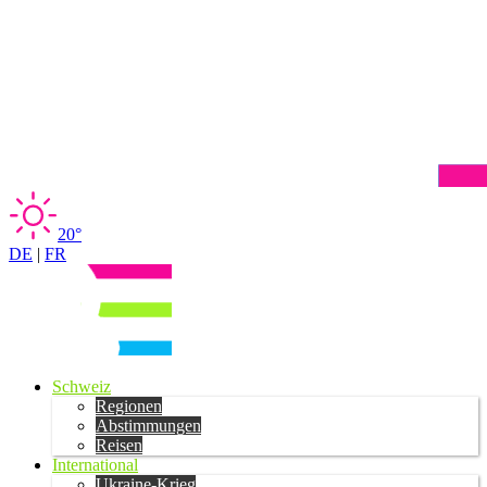
20°
DE
|
FR
Schweiz
Regionen
Abstimmungen
Reisen
International
Ukraine-Krieg