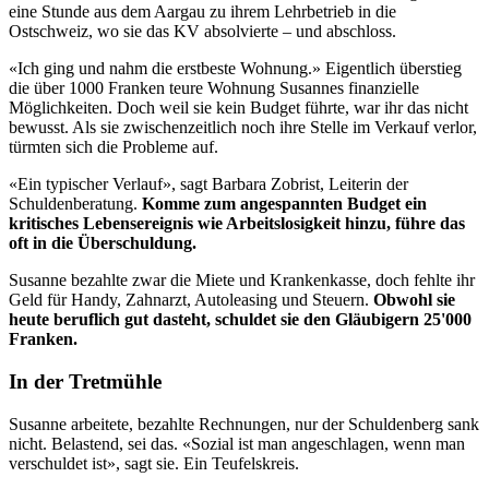
eine Stunde aus dem Aargau zu ihrem Lehrbetrieb in die
Ostschweiz, wo sie das KV absolvierte – und abschloss.
«Ich ging und nahm die erstbeste Wohnung.» Eigentlich überstieg
die über 1000 Franken teure Wohnung Susannes finanzielle
Möglichkeiten. Doch weil sie kein Budget führte, war ihr das nicht
bewusst. Als sie zwischenzeitlich noch ihre Stelle im Verkauf verlor,
türmten sich die Probleme auf.
«Ein typischer Verlauf», sagt Barbara Zobrist, Leiterin der
Schuldenberatung.
Komme zum angespannten Budget ein
kritisches Lebensereignis wie Arbeitslosigkeit hinzu, führe das
oft in die Überschuldung.
Susanne bezahlte zwar die Miete und Krankenkasse, doch fehlte ihr
Geld für Handy, Zahnarzt, Autoleasing und Steuern.
Obwohl sie
heute beruflich gut dasteht, schuldet sie den Gläubigern 25'000
Franken.
In der Tretmühle
Susanne arbeitete, bezahlte Rechnungen, nur der Schuldenberg sank
nicht. Belastend, sei das. «Sozial ist man angeschlagen, wenn man
verschuldet ist», sagt sie. Ein Teufelskreis.