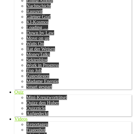
Emma Amour
Nachtschicht
Rauszeit
Gärtner Graf
KI-Kosmos
Loading …
Down by Law
Move on up
Watts On
Rat der Weisen
MoneyTalks
Sektenblog
Work in Progress
Top Job
Zugestiegen
Madame Energie
Smart gespart
Quiz
Mini-Kreuzworträtsel
Quizz den Huber
Quizzticle
Aufgedeckt
Videos
Reportagen
Fragenbot