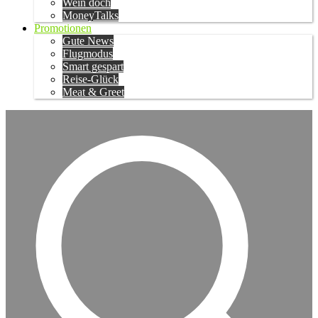
Wein doch
MoneyTalks
Promotionen
Gute News
Flugmodus
Smart gespart
Reise-Glück
Meat & Greet