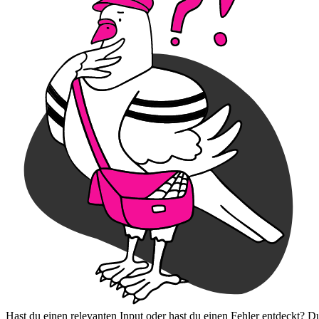
Hast du einen relevanten Input oder hast du einen Fehler entdeckt? D