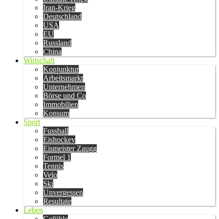
Iran-Krieg
Deutschland
USA
EU
Russland
China
Wirtschaft
Konjunktur
Arbeitsmarkt
Unternehmen
Börse und Co
Immobilien
Konsum
Sport
Fussball
Eishockey
Eismeister Zaugg
Formel 1
Tennis
Velo
Ski
Unvergessen
Resultate
Leben
Gefühle