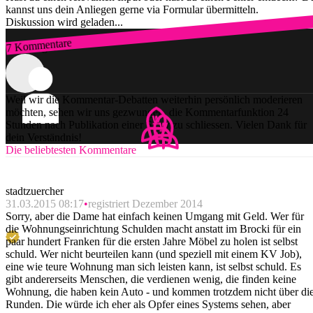
kannst uns dein Anliegen gerne via Formular übermitteln.
Diskussion wird geladen...
7 Kommentare
Zum Login
Weil wir die Kommentar-Debatten weiterhin persönlich moderieren
möchten, sehen wir uns gezwungen, die Kommentarfunktion 24
Stunden nach Publikation einer Story zu schliessen. Vielen Dank für
dein Verständnis!
Die beliebtesten Kommentare
stadtzuercher
31.03.2015 08:17
registriert Dezember 2014
Sorry, aber die Dame hat einfach keinen Umgang mit Geld. Wer für
die Wohnungseinrichtung Schulden macht anstatt im Brocki für ein
paar hundert Franken für die ersten Jahre Möbel zu holen ist selbst
schuld. Wer nicht beurteilen kann (und speziell mit einem KV Job),
eine wie teure Wohnung man sich leisten kann, ist selbst schuld. Es
gibt andererseits Menschen, die verdienen wenig, die finden keine
Wohnung, die haben kein Auto - und kommen trotzdem nicht über di
Runden. Die würde ich eher als Opfer eines Systems sehen, aber