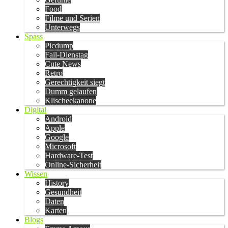
Food
Filme und Serien
Unterwegs
Spass
Picdump
Fail-Dienstag
Cute News
Retro
Gerechtigkeit siegt
Dumm gelaufen
Klischeekanone
Digital
Android
Apple
Google
Microsoft
Hardware-Test
Online-Sicherheit
Wissen
History
Gesundheit
Daten
Karten
Blogs