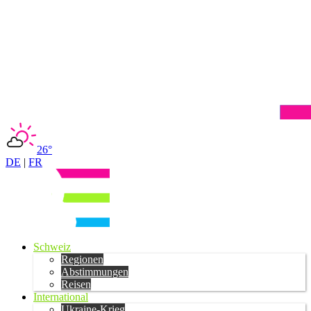
26°
DE
|
FR
Schweiz
Regionen
Abstimmungen
Reisen
International
Ukraine-Krieg