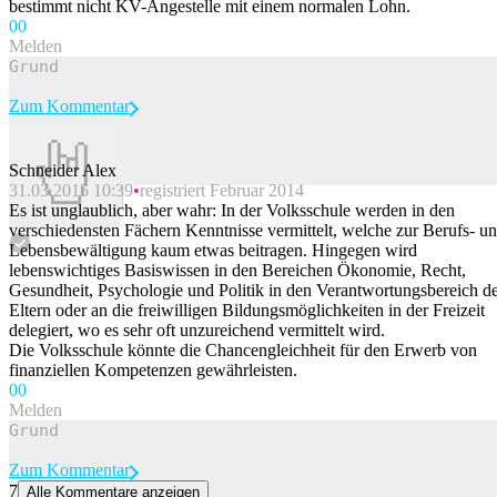
bestimmt nicht KV-Angestelle mit einem normalen Lohn.
0
0
Melden
Zum Kommentar
Schneider Alex
31.03.2015 10:39
registriert Februar 2014
Beitrag melden
Es ist unglaublich, aber wahr: In der Volksschule werden in den
verschiedensten Fächern Kenntnisse vermittelt, welche zur Berufs- u
Lebensbewältigung kaum etwas beitragen. Hingegen wird
lebenswichtiges Basiswissen in den Bereichen Ökonomie, Recht,
Gesundheit, Psychologie und Politik in den Verantwortungsbereich d
Eltern oder an die freiwilligen Bildungsmöglichkeiten in der Freizeit
delegiert, wo es sehr oft unzureichend vermittelt wird.
Die Volksschule könnte die Chancengleichheit für den Erwerb von
finanziellen Kompetenzen gewährleisten.
0
0
Melden
Zum Kommentar
7
Alle Kommentare anzeigen